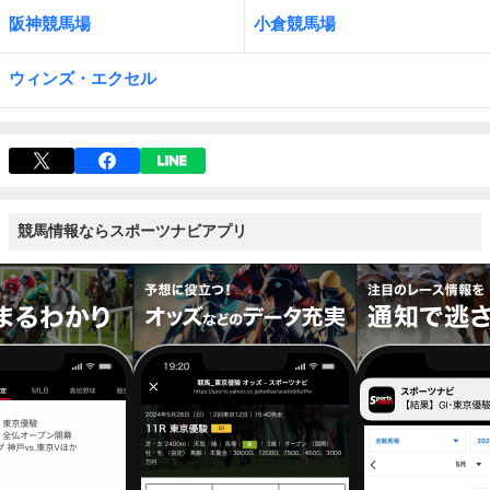
阪神競馬場
小倉競馬場
ウィンズ・エクセル
競馬情報ならスポーツナビアプリ