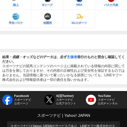
NBA
陸上
Bリーグ
バスケ代表
学生バスケ
他競技
Doスポーツ
結果・成績・オッズなどのデータは、必ず
主催者
発行のものと照合し確認してく
ださい。
スポーツナビの競馬コンテンツのページ上に掲載されている情報の内容に関して
は万全を期しておりますが、その内容の正確性および安全性を保証するものでは
ありません。当該情報に基づいて被ったいかなる損害についても、LINEヤフー
株式会社および情報提供者は一切の責任を負いかねます。
Facebook
X(旧Twitter)
YouTube
スポーツナビ
スポーツナビ
スポーツナビ
公式ページ
公式アカウント
公式チャンネル
スポーツナビ
Yahoo! JAPAN
スポーツナビはYahoo! JAPANのサービスであり、LINEヤフー株式会社がス