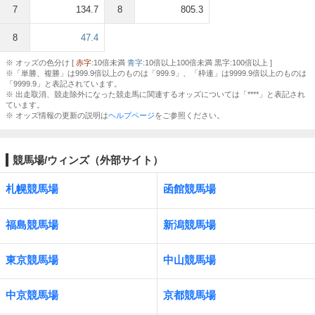
7
134.7
8
805.3
8
47.4
※ オッズの色分け [
赤字
:10倍未満
青字
:10倍以上100倍未満 黒字:100倍以上 ]
※「単勝、複勝」は999.9倍以上のものは「999.9」、「枠連」は9999.9倍以上のものは
「9999.9」と表記されています。
※ 出走取消、競走除外になった競走馬に関連するオッズについては「****」と表記され
ています。
※ オッズ情報の更新の説明は
ヘルプページ
をご参照ください。
競馬場/ウィンズ（外部サイト）
札幌競馬場
函館競馬場
福島競馬場
新潟競馬場
東京競馬場
中山競馬場
中京競馬場
京都競馬場