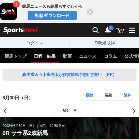
競馬ニュースも結果もすぐわかる
閉じる
スポーツナビ
検索
通知
i
ログイン
ID新規取得
競馬トップ
日程・結果
動画
ニュース
コラム
公式情
真中満＆五十嵐亮太が佐賀競馬予想に挑戦！（PR）
函館
福島
阪神
6月30日（日）
2002年6月30日（日）
福島
12:50発走
6R サラ系2歳新馬