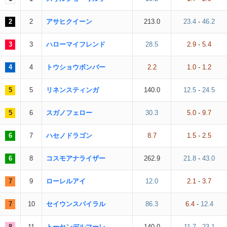
2
2
アサヒクイーン
213.0
23.4
-
46.2
3
3
ハローマイフレンド
28.5
2.9
-
5.4
4
4
トウショウボンバー
2.2
1.0
-
1.2
5
5
リネンスティンガ
140.0
12.5
-
24.5
5
6
スガノフェロー
30.3
5.0
-
9.7
6
7
ハセノドラゴン
8.7
1.5
-
2.5
6
8
コスモアナライザー
262.9
21.8
-
43.0
7
9
ローレルアイ
12.0
2.1
-
3.7
7
10
セイウンスパイラル
86.3
6.4
-
12.4
8
11
トーセンデルマーレ
140.0
11.7
-
23.1