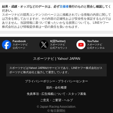
結果・成績・オッズなどのデータは、必ず
主催者
発行のものと照合し確認してく
ださい。
スポーツナビの競馬コンテンツのページ上に掲載されている情報の内容に関して
は万全を期しておりますが、その内容の正確性および安全性を保証するものでは
ありません。当該情報に基づいて被ったいかなる損害についても、LINEヤフー
株式会社および情報提供者は一切の責任を負いかねます。
Facebook
X(旧Twitter)
YouTube
スポーツナビ
スポーツナビ
スポーツナビ
公式ページ
公式アカウント
公式チャンネル
スポーツナビ
Yahoo! JAPAN
スポーツナビはYahoo! JAPANのサービスであり、LINEヤフー株式会社がス
ポーツナビ株式会社と協力して運営しています。
プライバシーポリシー
プライバシーセンター
規約
会社概要
免責事項
広告掲載について
スタッフ募集
ご意見・ご要望
ヘルプ
© Japan Racing Association.
© 毎日新聞社