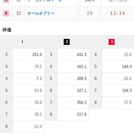
8
12
オールオブミー
2.5
1.2
-
1.8
枠連
1
2
3
2
251.6
3
431.3
4
22.6
3
79.5
4
165.1
5
144.4
4
7.1
5
289.3
6
82.6
5
63.6
6
327.1
7
104.3
6
28.6
7
356.2
8
37.5
7
35.5
8
217.8
8
12.4