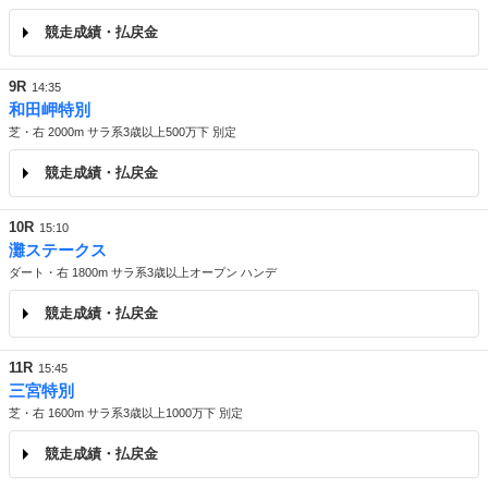
競走成績・払戻金
9R
14:35
和田岬特別
芝・右 2000m サラ系3歳以上500万下 別定
競走成績・払戻金
10R
15:10
灘ステークス
ダート・右 1800m サラ系3歳以上オープン ハンデ
競走成績・払戻金
11R
15:45
三宮特別
芝・右 1600m サラ系3歳以上1000万下 別定
競走成績・払戻金