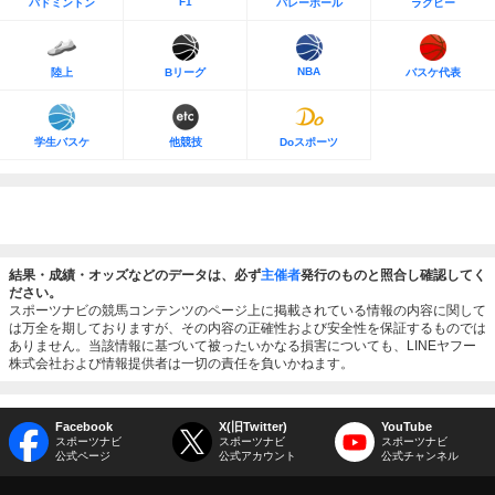
F1
バドミントン
バレーボール
ラグビー
NBA
陸上
Bリーグ
バスケ代表
学生バスケ
他競技
Doスポーツ
結果・成績・オッズなどのデータは、必ず
主催者
発行のものと照合し確認してく
ださい。
スポーツナビの競馬コンテンツのページ上に掲載されている情報の内容に関して
は万全を期しておりますが、その内容の正確性および安全性を保証するものでは
ありません。当該情報に基づいて被ったいかなる損害についても、LINEヤフー
株式会社および情報提供者は一切の責任を負いかねます。
Facebook
X(旧Twitter)
YouTube
スポーツナビ
スポーツナビ
スポーツナビ
公式ページ
公式アカウント
公式チャンネル