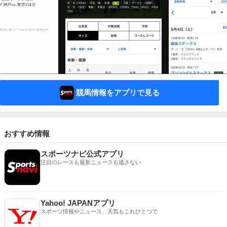
競馬情報をアプリで見る
おすすめ情報
スポーツナビ公式アプリ
注目のレースも最新ニュースも逃さない
Yahoo! JAPANアプリ
スポーツ情報やニュース、天気もこれひとつで