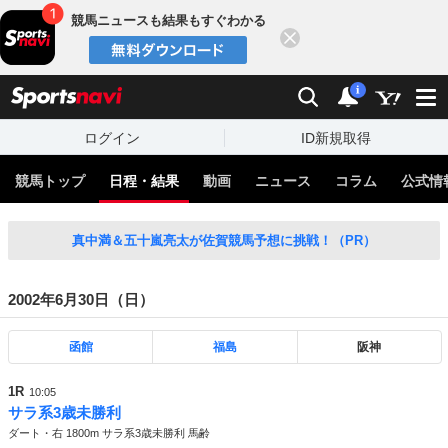
競馬ニュースも結果もすぐわかる
閉じる
スポーツナビ
検索
通知
i
ログイン
ID新規取得
競馬トップ
日程・結果
動画
ニュース
コラム
公式情
真中満＆五十嵐亮太が佐賀競馬予想に挑戦！（PR）
2002年6月30日（日）
函館
福島
阪神
1R
10:05
サラ系3歳未勝利
ダート・右 1800m サラ系3歳未勝利 馬齢