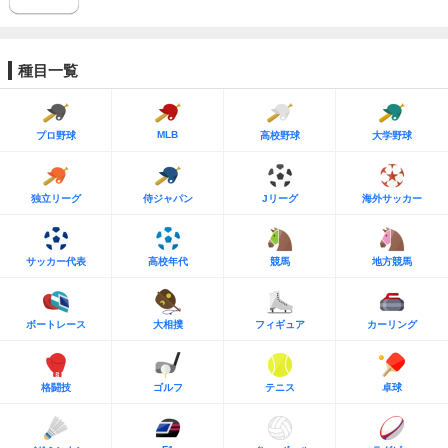
種目一覧
MLB
プロ野球
高校野球
大学野球
独立リーグ
侍ジャパン
Jリーグ
海外サッカー
サッカー代表
高校年代
競馬
地方競馬
ボートレース
大相撲
フィギュア
カーリング
格闘技
ゴルフ
テニス
卓球