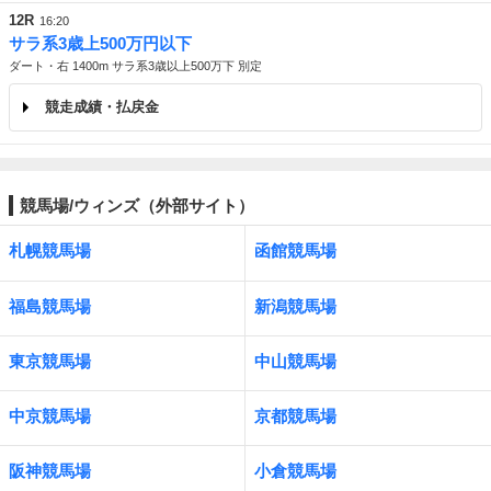
12R
16:20
サラ系3歳上500万円以下
ダート・右 1400m サラ系3歳以上500万下 別定
競走成績・払戻金
競馬場/ウィンズ（外部サイト）
札幌競馬場
函館競馬場
福島競馬場
新潟競馬場
東京競馬場
中山競馬場
中京競馬場
京都競馬場
阪神競馬場
小倉競馬場