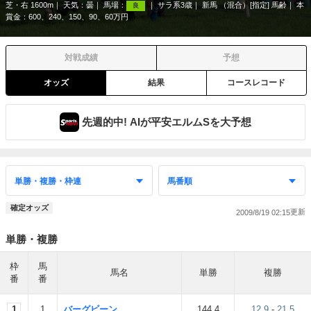
芝・右 1600m
天気：
曇
馬場：
サラ系3歳
新馬 （混合）[指定] 馬齢
本
良
賞金：600、240、150、90、60万円
対戦成績
予想
オッズ
結果
コースレコード
先週的中! AIが平安エルムSを大予想
確定オッズ
2009/8/19 02:15
単勝・複勝
枠
馬
馬名
単勝
複勝
番
番
1
1
バーグビーン
144.4
12.9
-
21.5