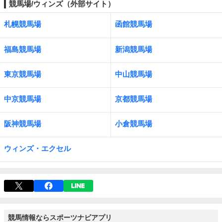
競馬場/ウィンズ（外部サイト）
札幌競馬場
函館競馬場
福島競馬場
新潟競馬場
東京競馬場
中山競馬場
中京競馬場
京都競馬場
阪神競馬場
小倉競馬場
ウィンズ・エクセル
競馬情報ならスポーツナビアプリ