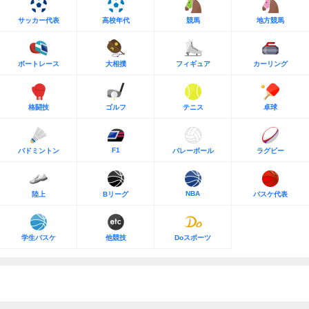
サッカー代表
高校年代
競馬
地方競馬
ボートレース
大相撲
フィギュア
カーリング
格闘技
ゴルフ
テニス
卓球
F1
バドミントン
バレーボール
ラグビー
NBA
陸上
Bリーグ
バスケ代表
学生バスケ
他競技
Doスポーツ