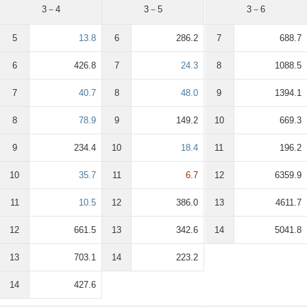
3－4
3－5
3－6
5
13.8
6
286.2
7
688.7
6
426.8
7
24.3
8
1088.5
7
40.7
8
48.0
9
1394.1
8
78.9
9
149.2
10
669.3
9
234.4
10
18.4
11
196.2
10
35.7
11
6.7
12
6359.9
11
10.5
12
386.0
13
4611.7
12
661.5
13
342.6
14
5041.8
13
703.1
14
223.2
14
427.6