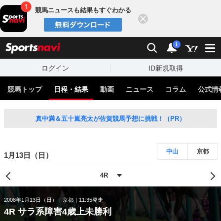
競馬ニュースも結果もすぐわかる
閉じる
スポーツナビ
検索
通知
i
ログイン
ID新規取得
競馬トップ
日程・結果
動画
ニュース
コラム
公式情
真中満＆五十嵐亮太が佐賀競馬予想に挑戦！（PR）
中山
京都
1月13日（日）
2008年1月13日（日）
京都
11:35発走
4R サラ系障害4歳上未勝利