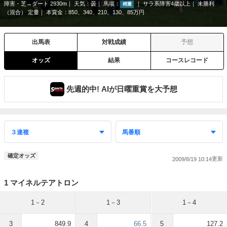
障害・芝→ダート 2930m
天気：
曇
馬場：
サラ系障害4歳以上
未勝利
稍重
（混合） 定量
本賞金：850、340、210、130、85万円
出馬表
対戦成績
予想
オッズ
結果
コースレコード
先週的中! AIが日曜重賞を大予想
確定オッズ
2009/8/19 10:14
1 マイネルテアトロン
1－2
1－3
1－4
3
849.9
4
66.5
5
127.2