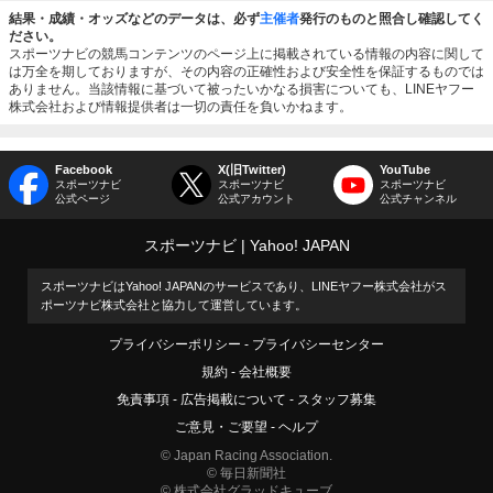
結果・成績・オッズなどのデータは、必ず
主催者
発行のものと照合し確認してく
ださい。
スポーツナビの競馬コンテンツのページ上に掲載されている情報の内容に関して
は万全を期しておりますが、その内容の正確性および安全性を保証するものでは
ありません。当該情報に基づいて被ったいかなる損害についても、LINEヤフー
株式会社および情報提供者は一切の責任を負いかねます。
Facebook
X(旧Twitter)
YouTube
スポーツナビ
スポーツナビ
スポーツナビ
公式ページ
公式アカウント
公式チャンネル
スポーツナビ
Yahoo! JAPAN
スポーツナビはYahoo! JAPANのサービスであり、LINEヤフー株式会社がス
ポーツナビ株式会社と協力して運営しています。
プライバシーポリシー
プライバシーセンター
規約
会社概要
免責事項
広告掲載について
スタッフ募集
ご意見・ご要望
ヘルプ
© Japan Racing Association.
© 毎日新聞社
© 株式会社グラッドキューブ