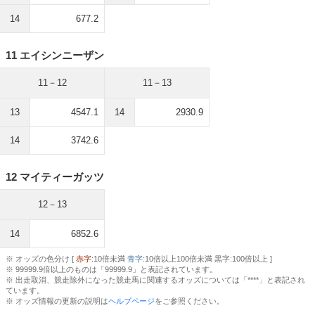
14
677.2
11 エイシンニーザン
11－12
11－13
13
4547.1
14
2930.9
14
3742.6
12 マイティーガッツ
12－13
14
6852.6
※ オッズの色分け [
赤字
:10倍未満
青字
:10倍以上100倍未満 黒字:100倍以上 ]
※ 99999.9倍以上のものは「99999.9」と表記されています。
※ 出走取消、競走除外になった競走馬に関連するオッズについては「****」と表記され
ています。
※ オッズ情報の更新の説明は
ヘルプページ
をご参照ください。