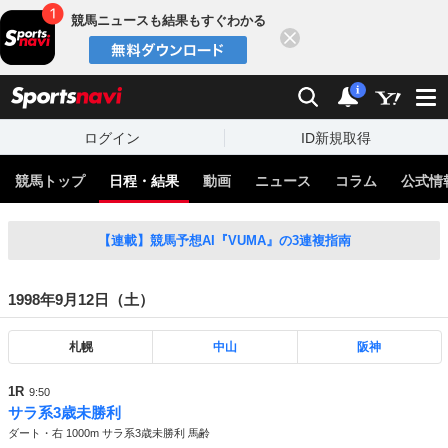
競馬ニュースも結果もすぐわかる
閉じる
スポーツナビ
検索
通知
i
ログイン
ID新規取得
競馬トップ
日程・結果
動画
ニュース
コラム
公式情
【連載】競馬予想AI『VUMA』の3連複指南
1998年9月12日（土）
札幌
中山
阪神
1R
9:50
サラ系3歳未勝利
ダート・右 1000m サラ系3歳未勝利 馬齢