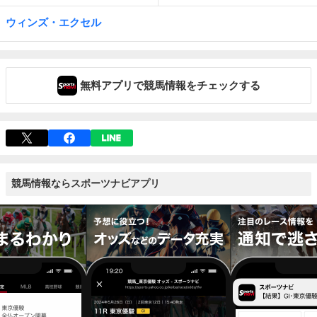
ウィンズ・エクセル
無料アプリで競馬情報をチェックする
競馬情報ならスポーツナビアプリ