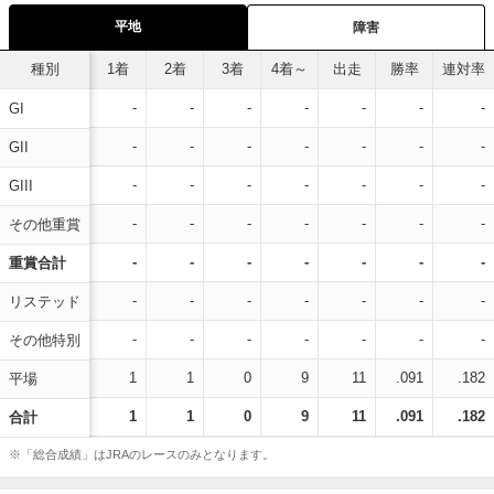
平地
障害
種別
1着
2着
3着
4着～
出走
勝率
連対率
-
-
-
-
-
-
-
GI
-
-
-
-
-
-
-
GII
-
-
-
-
-
-
-
GIII
-
-
-
-
-
-
-
その他重賞
-
-
-
-
-
-
-
重賞合計
-
-
-
-
-
-
-
リステッド
-
-
-
-
-
-
-
その他特別
1
1
0
9
11
.091
.182
平場
1
1
0
9
11
.091
.182
合計
※「総合成績」はJRAのレースのみとなります。