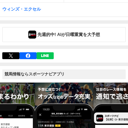
ウィンズ・エクセル
先週的中! AIが日曜重賞を大予想
競馬情報ならスポーツナビアプリ