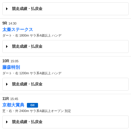
競走成績・払戻金
9R
14:30
太秦ステークス
ダート・右 1800m サラ系4歳以上 ハンデ
競走成績・払戻金
10R
15:05
藤森特別
ダート・右 1200m サラ系4歳以上 ハンデ
競走成績・払戻金
11R
15:45
京都大賞典
GII
芝・右・外 2400m サラ系4歳以上オープン 別定
競走成績・払戻金