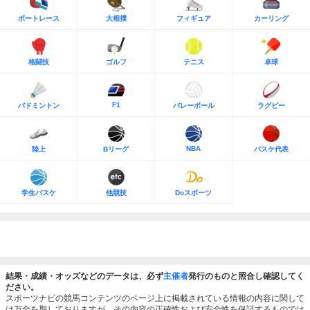
ボートレース
大相撲
フィギュア
カーリング
格闘技
ゴルフ
テニス
卓球
F1
バドミントン
バレーボール
ラグビー
NBA
陸上
Bリーグ
バスケ代表
学生バスケ
他競技
Doスポーツ
結果・成績・オッズなどのデータは、必ず
主催者
発行のものと照合し確認してく
ださい。
スポーツナビの競馬コンテンツのページ上に掲載されている情報の内容に関して
は万全を期しておりますが、その内容の正確性および安全性を保証するものでは