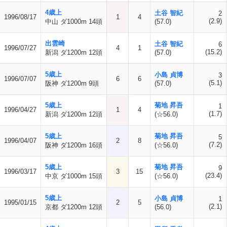
4歳上
土谷 智紀
2
1996/08/17
1
4
(2.9)
中山 ダ1000m 14頭
(57.0)
出雲崎
土谷 智紀
6
1996/07/27
4
1
(15.2)
新潟 ダ1200m 12頭
(57.0)
5歳上
小島 貞博
3
1996/07/07
6
6
(5.1)
阪神 ダ1200m 9頭
(57.0)
5歳上
菊地 昇吾
1
1996/04/27
1
4
(1.7)
新潟 ダ1200m 12頭
(☆56.0)
5歳上
菊地 昇吾
5
1996/04/07
2
8
(7.2)
阪神 ダ1200m 16頭
(☆56.0)
5歳上
菊地 昇吾
9
1996/03/17
3
15
(23.4)
中京 ダ1000m 15頭
(☆56.0)
5歳上
小島 貞博
1
1995/01/15
2
5
(2.1)
京都 ダ1200m 12頭
(56.0)