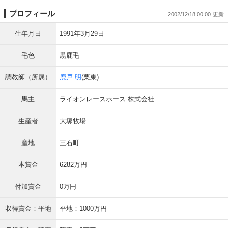
プロフィール
2002/12/18 00:00
生年月日
1991年3月29日
毛色
黒鹿毛
調教師（所属）
鹿戸 明
(栗東)
馬主
ライオンレースホース 株式会社
生産者
大塚牧場
産地
三石町
本賞金
6282万円
付加賞金
0万円
収得賞金：平地
平地：1000万円