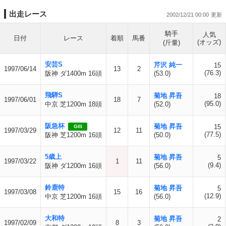
出走レース
2002/12/21 00:00
騎手
人気
日付
レース
着順
馬番
(オッズ)
(斤量)
安芸S
芹沢 純一
15
1997/06/14
13
2
(76.3)
阪神 ダ1400m 16頭
(53.0)
飛騨S
菊地 昇吾
18
1997/06/01
18
7
(95.0)
中京 芝1200m 18頭
(52.0)
阪急杯
菊地 昇吾
15
GIII
1997/03/29
12
11
(77.5)
阪神 芝1200m 16頭
(50.0)
5歳上
菊地 昇吾
5
1997/03/22
1
11
(9.4)
阪神 ダ1200m 16頭
(56.0)
鈴鹿特
菊地 昇吾
5
1997/03/08
15
16
(12.9)
中京 芝1200m 16頭
(56.0)
大和特
菊地 昇吾
2
1997/02/09
8
3