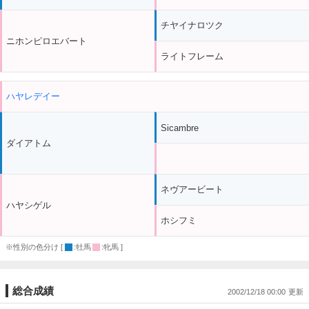
チヤイナロツク
ニホンピロエバート
ライトフレーム
ハヤレデイー
Sicambre
ダイアトム
ネヴアービート
ハヤシゲル
ホシフミ
※性別の色分け [
:牡馬
:牝馬 ]
総合成績
2002/12/18 00:00