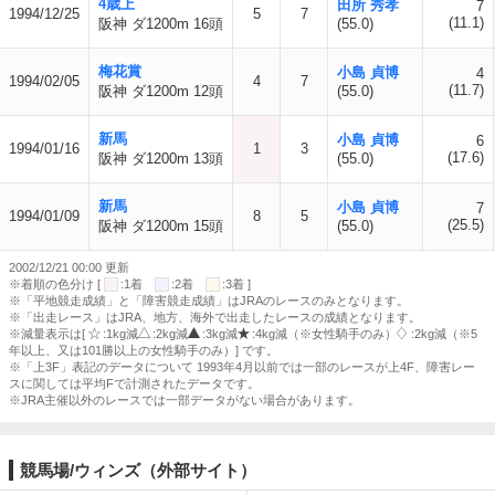
4歳上
田所 秀孝
7
1994/12/25
5
7
(11.1)
阪神 ダ1200m 16頭
(55.0)
梅花賞
小島 貞博
4
1994/02/05
4
7
(11.7)
阪神 ダ1200m 12頭
(55.0)
新馬
小島 貞博
6
1994/01/16
1
3
(17.6)
阪神 ダ1200m 13頭
(55.0)
新馬
小島 貞博
7
1994/01/09
8
5
(25.5)
阪神 ダ1200m 15頭
(55.0)
2002/12/21 00:00 更新
※着順の色分け [
:1着
:2着
:3着 ]
※「平地競走成績」と「障害競走成績」はJRAのレースのみとなります。
※「出走レース」はJRA、地方、海外で出走したレースの成績となります。
※減量表示は[
:1kg減
:2kg減
:3kg減
:4kg減（※女性騎手のみ）
:2kg減（※5
年以上、又は101勝以上の女性騎手のみ）] です。
※「上3F」表記のデータについて 1993年4月以前では一部のレースが上4F、障害レー
スに関しては平均Fで計測されたデータです。
※JRA主催以外のレースでは一部データがない場合があります。
競馬場/ウィンズ（外部サイト）