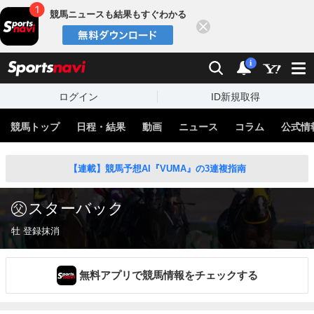
競馬ニュースも結果もすぐわかる
閉じる
スポーツナビ
検索
通知
i
ログイン
ID新規取得
競馬トップ
日程・結果
動画
ニュース
コラム
公式情
【連載】競馬予想AI『VUMA』の3連複指南
スターバック
牡 登録抹消
無料アプリで競馬情報をチェックする