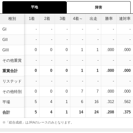
平地
障害
種別
1着
2着
3着
4着～
出走
勝率
連対率
-
-
-
-
-
-
-
GI
-
-
-
-
-
-
-
GII
0
0
0
1
1
.000
.000
GIII
-
-
-
-
-
-
-
その他重賞
0
0
0
1
1
.000
.000
重賞合計
-
-
-
-
-
-
-
リステッド
0
0
0
7
7
.000
.000
その他特別
5
4
1
6
16
.312
.562
平場
5
4
1
14
24
.208
.375
合計
※「総合成績」はJRAのレースのみとなります。