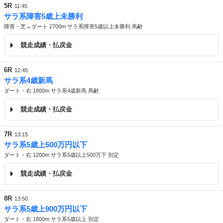
5R
11:45
サラ系障害5歳上未勝利
障害・芝→ダート 2700m サラ系障害5歳以上未勝利 馬齢
競走成績・払戻金
6R
12:45
サラ系4歳新馬
ダート・右 1800m サラ系4歳新馬 馬齢
競走成績・払戻金
7R
13:15
サラ系5歳上500万円以下
ダート・右 1200m サラ系5歳以上500万下 別定
競走成績・払戻金
8R
13:50
サラ系5歳上900万円以下
ダート・右 1800m サラ系5歳以上 別定