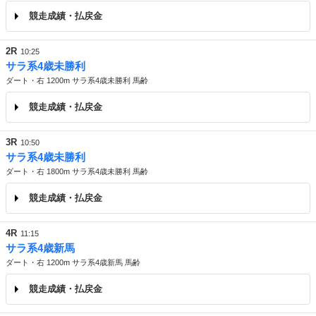
競走成績・払戻金
2R
10:25
サラ系4歳未勝利
ダート・右 1200m サラ系4歳未勝利 馬齢
競走成績・払戻金
3R
10:50
サラ系4歳未勝利
ダート・右 1800m サラ系4歳未勝利 馬齢
競走成績・払戻金
4R
11:15
サラ系4歳新馬
ダート・右 1200m サラ系4歳新馬 馬齢
競走成績・払戻金