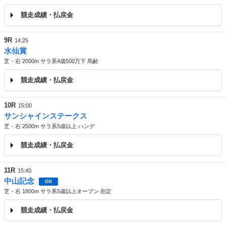
競走成績・払戻金
9R
14:25
水仙賞
芝・右 2000m サラ系4歳500万下 馬齢
競走成績・払戻金
10R
15:00
サンシャインステークス
芝・右 2500m サラ系5歳以上 ハンデ
競走成績・払戻金
11R
15:40
中山記念
GII
芝・右 1800m サラ系5歳以上オープン 別定
競走成績・払戻金