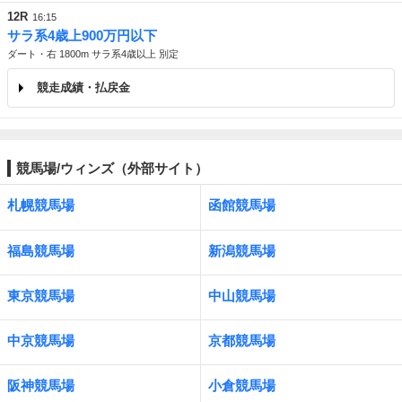
12R
16:15
サラ系4歳上900万円以下
ダート・右 1800m サラ系4歳以上 別定
競走成績・払戻金
競馬場/ウィンズ（外部サイト）
札幌競馬場
函館競馬場
福島競馬場
新潟競馬場
東京競馬場
中山競馬場
中京競馬場
京都競馬場
阪神競馬場
小倉競馬場