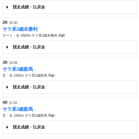
競走成績・払戻金
2R
10:30
サラ系3歳未勝利
ダート・右 1800m サラ系3歳未勝利 馬齢
競走成績・払戻金
3R
10:55
サラ系3歳新馬
芝・右 1600m サラ系3歳新馬 馬齢
競走成績・払戻金
4R
11:20
サラ系3歳新馬
芝・右 1600m サラ系3歳新馬 馬齢
競走成績・払戻金