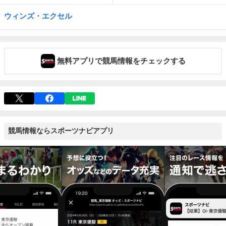
ウィンズ・エクセル
無料アプリで競馬情報をチェックする
競馬情報ならスポーツナビアプリ