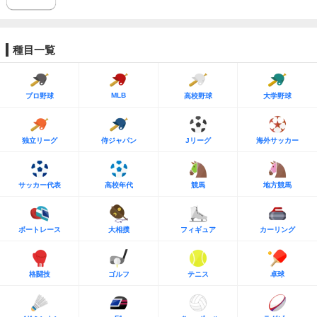
種目一覧
MLB
プロ野球
高校野球
大学野球
独立リーグ
侍ジャパン
Jリーグ
海外サッカー
サッカー代表
高校年代
競馬
地方競馬
ボートレース
大相撲
フィギュア
カーリング
格闘技
ゴルフ
テニス
卓球