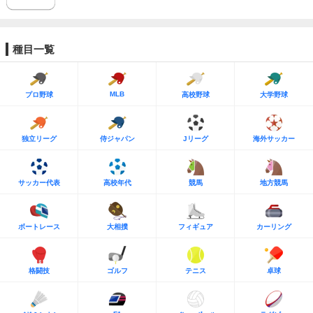
種目一覧
MLB
プロ野球
高校野球
大学野球
独立リーグ
侍ジャパン
Jリーグ
海外サッカー
サッカー代表
高校年代
競馬
地方競馬
ボートレース
大相撲
フィギュア
カーリング
格闘技
ゴルフ
テニス
卓球