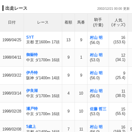
出走レース
2002/12/21 00:00
騎手
人気
日付
レース
着順
馬番
(オッズ)
(斤量)
SYT
村山 明
16
1998/04/25
13
9
京都 芝1600m 17頭
(153.6)
(56.0)
御嶽特
村山 明
12
1998/04/11
9
1
(34.1)
中京 ダ1700m 16頭
(53.0)
伊丹特
村山 明
9
1998/03/22
9
9
(25.4)
阪神 ダ1400m 14頭
(56.0)
伊良湖
村山 明
11
1998/03/14
4
10
(38.0)
中京 ダ1700m 16頭
(56.0)
瀬戸特
佐藤 哲三
15
1998/02/28
9
10
(55.6)
中京 ダ1700m 16頭
(53.0)
5歳上
村山 明
16
1998/02/08
7
11
(169.2)
京都 ダ1400m 16頭
(56.0)