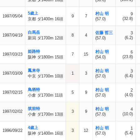
5歳上
村山 明
9
1997/05/04
9
7
(32.8)
京都 ダ1400m 16頭
(57.0)
白馬岳
佐藤 哲三
3
1997/04/19
8
4
(6.2)
新潟 ダ1700m 12頭
(57.0)
姫路特
村山 明
6
1997/03/23
7
15
(23.8)
阪神 ダ1800m 15頭
(54.0)
鳳来寺
村山 明
3
1997/03/09
1
3
(6.4)
中京 ダ1700m 10頭
(57.0)
鳥栖特
村山 明
2
1997/02/15
5
9
(4.0)
小倉 ダ1700m 11頭
(57.0)
筑前特
村山 明
4
1997/02/02
3
9
(10.0)
小倉 ダ1700m 13頭
(57.0)
4歳上
村山 明
1
1996/09/22
3
12
(5.4)
阪神 ダ1400m 16頭
(57.0)