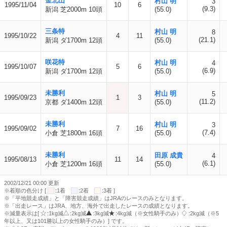
金北山
村山 明
3
1995/11/04
10
6
(9.3)
新潟 芝2000m 10頭
(55.0)
三条特
村山 明
8
1995/10/22
4
11
(21.1)
新潟 ダ1700m 12頭
(55.0)
咲花特
村山 明
4
1995/10/07
5
6
(6.9)
新潟 ダ1700m 12頭
(55.0)
未勝利
村山 明
5
1995/09/23
1
3
(11.2)
京都 ダ1400m 12頭
(55.0)
未勝利
村山 明
3
1995/09/02
7
16
(7.4)
小倉 芝1800m 16頭
(55.0)
未勝利
田原 成貴
4
1995/08/13
11
14
(6.1)
小倉 芝1200m 16頭
(55.0)
2002/12/21 00:00 更新
※着順の色分け [
:1着
:2着
:3着 ]
※「平地競走成績」と「障害競走成績」はJRAのレースのみとなります。
※「出走レース」はJRA、地方、海外で出走したレースの成績となります。
※減量表示は[
:1kg減
:2kg減
:3kg減
:4kg減（※女性騎手のみ）
:2kg減（※5
年以上、又は101勝以上の女性騎手のみ）] です。