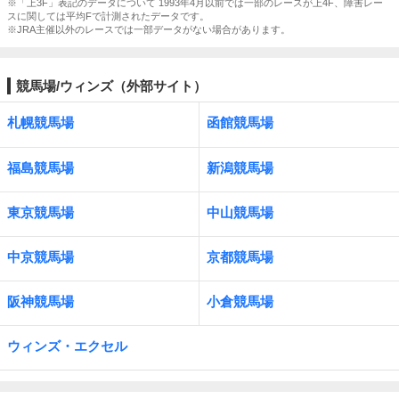
※「上3F」表記のデータについて 1993年4月以前では一部のレースが上4F、障害レー
スに関しては平均Fで計測されたデータです。
※JRA主催以外のレースでは一部データがない場合があります。
競馬場/ウィンズ（外部サイト）
札幌競馬場
函館競馬場
福島競馬場
新潟競馬場
東京競馬場
中山競馬場
中京競馬場
京都競馬場
阪神競馬場
小倉競馬場
ウィンズ・エクセル