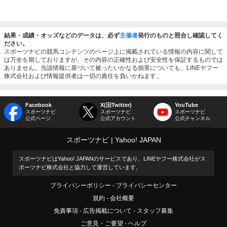
結果・成績・オッズなどのデータは、必ず
主催者
発行のものと照合し確認してく
ださい。
スポーツナビの競馬コンテンツのページ上に掲載されている情報の内容に関して
は万全を期しておりますが、その内容の正確性および安全性を保証するものでは
ありません。当該情報に基づいて被ったいかなる損害についても、LINEヤフー
株式会社および情報提供者は一切の責任を負いかねます。
Facebook
X(旧Twitter)
YouTube
スポーツナビ
スポーツナビ
スポーツナビ
公式ページ
公式アカウント
公式チャンネル
スポーツナビ
Yahoo! JAPAN
スポーツナビはYahoo! JAPANのサービスであり、LINEヤフー株式会社がス
ポーツナビ株式会社と協力して運営しています。
プライバシーポリシー
プライバシーセンター
規約
会社概要
免責事項
広告掲載について
スタッフ募集
ご意見・ご要望
ヘルプ