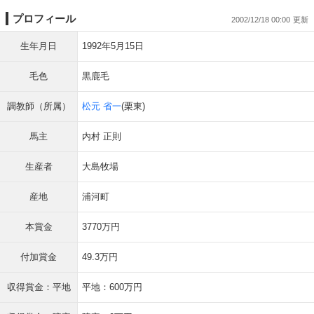
プロフィール
2002/12/18 00:00
生年月日
1992年5月15日
毛色
黒鹿毛
調教師（所属）
松元 省一
(栗東)
馬主
内村 正則
生産者
大島牧場
産地
浦河町
本賞金
3770万円
付加賞金
49.3万円
収得賞金：平地
平地：600万円