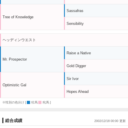
Sassafras
Tree of Knowledge
Sensibility
ヘッディンウエスト
Raise a Native
Mr. Prospector
Gold Digger
Sir Ivor
Optimistic Gal
Hopes Ahead
※性別の色分け [
:牡馬
:牝馬 ]
総合成績
2002/12/18 00:00