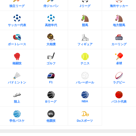
独立リーグ
侍ジャパン
Jリーグ
海外サッカー
サッカー代表
高校年代
競馬
地方競馬
ボートレース
大相撲
フィギュア
カーリング
格闘技
ゴルフ
テニス
卓球
F1
バドミントン
バレーボール
ラグビー
NBA
陸上
Bリーグ
バスケ代表
学生バスケ
他競技
Doスポーツ