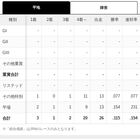
平地
障害
種別
1着
2着
3着
4着～
出走
勝率
連対率
-
-
-
-
-
-
-
GI
-
-
-
-
-
-
-
GII
-
-
-
-
-
-
-
GIII
-
-
-
-
-
-
-
その他重賞
-
-
-
-
-
-
-
重賞合計
-
-
-
-
-
-
-
リステッド
1
0
1
11
13
.077
.077
その他特別
2
1
1
9
13
.154
.231
平場
3
1
2
20
26
.115
.154
合計
※「総合成績」はJRAのレースのみとなります。