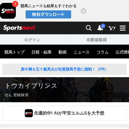
競馬ニュースも結果もすぐわかる
閉じる
スポーツナビ
検索
通知
i
ログイン
ID新規取得
競馬トップ
日程・結果
動画
ニュース
コラム
公式情
真中満＆五十嵐亮太が佐賀競馬予想に挑戦！（PR）
トウカイプリンス
せん 登録抹消
先週的中! AIが平安エルムSを大予想