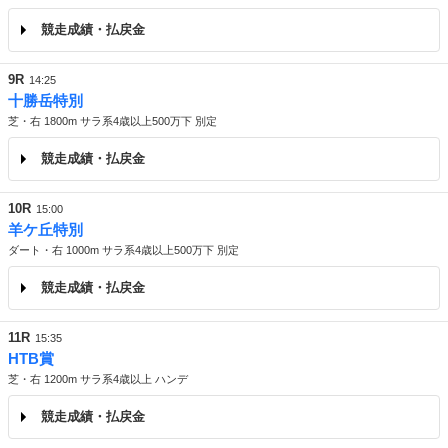
競走成績・払戻金
9R
14:25
十勝岳特別
芝・右 1800m サラ系4歳以上500万下 別定
競走成績・払戻金
10R
15:00
羊ケ丘特別
ダート・右 1000m サラ系4歳以上500万下 別定
競走成績・払戻金
11R
15:35
HTB賞
芝・右 1200m サラ系4歳以上 ハンデ
競走成績・払戻金