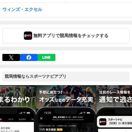
ウィンズ・エクセル
無料アプリで競馬情報をチェックする
競馬情報ならスポーツナビアプリ