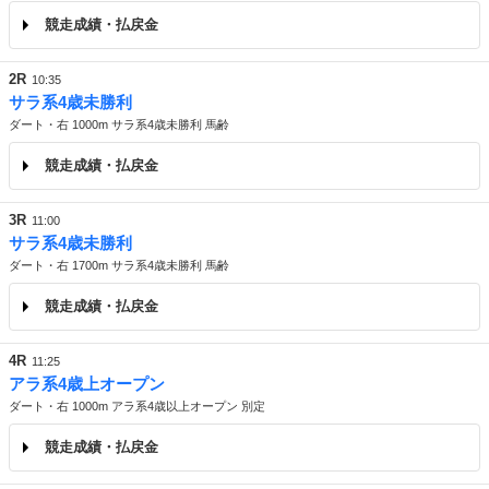
競走成績・払戻金
2R
10:35
サラ系4歳未勝利
ダート・右 1000m サラ系4歳未勝利 馬齢
競走成績・払戻金
3R
11:00
サラ系4歳未勝利
ダート・右 1700m サラ系4歳未勝利 馬齢
競走成績・払戻金
4R
11:25
アラ系4歳上オープン
ダート・右 1000m アラ系4歳以上オープン 別定
競走成績・払戻金