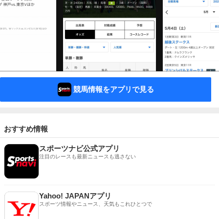
競馬情報をアプリで見る
おすすめ情報
スポーツナビ公式アプリ
注目のレースも最新ニュースも逃さない
Yahoo! JAPANアプリ
スポーツ情報やニュース、天気もこれひとつで