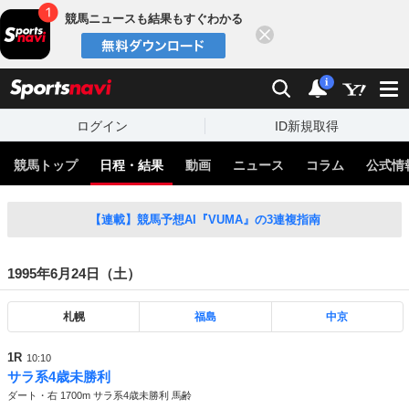
競馬ニュースも結果もすぐわかる
閉じる
スポーツナビ
検索
通知
i
ログイン
ID新規取得
競馬トップ
日程・結果
動画
ニュース
コラム
公式情
【連載】競馬予想AI『VUMA』の3連複指南
1995年6月24日（土）
札幌
福島
中京
1R
10:10
サラ系4歳未勝利
ダート・右 1700m サラ系4歳未勝利 馬齢