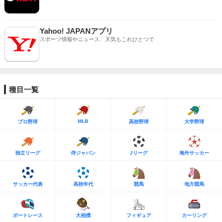
Yahoo! JAPANアプリ
スポーツ情報やニュース、天気もこれひとつで
種目一覧
MLB
プロ野球
高校野球
大学野球
独立リーグ
侍ジャパン
Jリーグ
海外サッカー
サッカー代表
高校年代
競馬
地方競馬
ボートレース
大相撲
フィギュア
カーリング