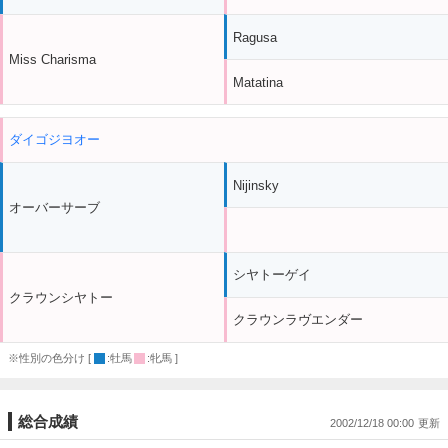
Ragusa
Miss Charisma
Matatina
ダイゴジヨオー
Nijinsky
オーバーサーブ
シヤトーゲイ
クラウンシヤトー
クラウンラヴエンダー
※性別の色分け [
:牡馬
:牝馬 ]
総合成績
2002/12/18 00:00