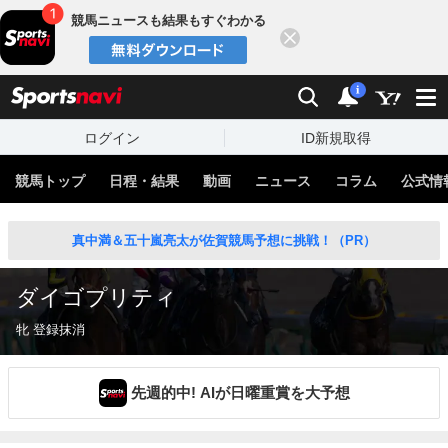
競馬ニュースも結果もすぐわかる
閉じる
スポーツナビ
検索
通知
i
ログイン
ID新規取得
競馬トップ
日程・結果
動画
ニュース
コラム
公式情
真中満＆五十嵐亮太が佐賀競馬予想に挑戦！（PR）
ダイゴプリティ
牝 登録抹消
先週的中! AIが日曜重賞を大予想