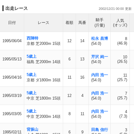
出走レース
2002/12/21 00:00
騎手
人気
日付
レース
着順
馬番
(オッズ)
(斤量)
西陣特
松永 昌博
8
1995/06/04
12
14
(46.9)
京都 芝2000m 15頭
(54.0)
5歳上
芹沢 純一
10
1995/05/13
6
13
(26.5)
福島 芝2000m 14頭
(54.0)
5歳上
内田 浩一
11
1995/04/16
11
16
(25.7)
京都 ダ1800m 16頭
(54.0)
5歳上
内田 浩一
7
1995/03/19
12
4
(25.7)
中京 芝1800m 15頭
(54.0)
5歳上
内田 浩一
4
1995/03/05
8
11
(7.3)
中京 芝2000m 14頭
(54.0)
背振山
田島 信行
3
1995/02/11
6
9