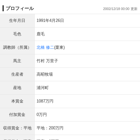
プロフィール
2002/12/18 00:00
生年月日
1991年4月26日
毛色
鹿毛
調教師（所属）
北橋 修二
(栗東)
馬主
竹村 万里子
生産者
高昭牧場
産地
浦河町
本賞金
1087万円
付加賞金
0万円
収得賞金：平地
平地：200万円