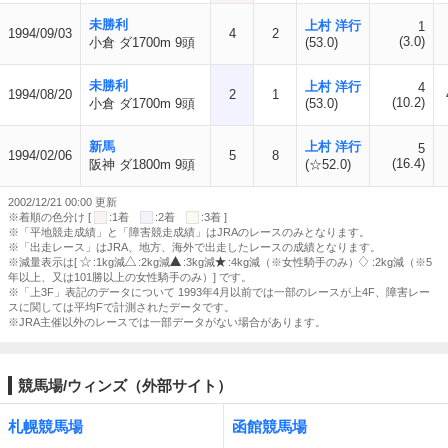
未勝利
上村 洋行
1
1994/09/03
4
2
(3.0)
小倉 ダ1700m 9頭
(53.0)
未勝利
上村 洋行
4
1994/08/20
2
1
(10.2)
小倉 ダ1700m 9頭
(53.0)
新馬
上村 洋行
5
1994/02/06
5
8
(16.4)
阪神 ダ1800m 9頭
(☆52.0)
2002/12/21 00:00 更新
※着順の色分け [
:1着
:2着
:3着 ]
※「平地競走成績」と「障害競走成績」はJRAのレースのみとなります。
※「出走レース」はJRA、地方、海外で出走したレースの成績となります。
※減量表示は[
:1kg減
:2kg減
:3kg減
:4kg減（※女性騎手のみ）
:2kg減（※5
年以上、又は101勝以上の女性騎手のみ）] です。
※「上3F」表記のデータについて 1993年4月以前では一部のレースが上4F、障害レー
スに関しては平均Fで計測されたデータです。
※JRA主催以外のレースでは一部データがない場合があります。
競馬場/ウィンズ（外部サイト）
札幌競馬場
函館競馬場