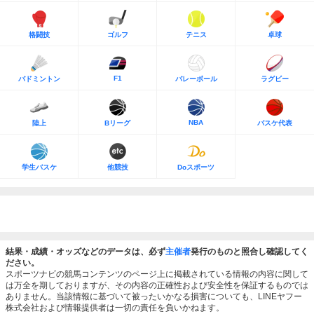
格闘技
ゴルフ
テニス
卓球
F1
バドミントン
バレーボール
ラグビー
NBA
陸上
Bリーグ
バスケ代表
学生バスケ
他競技
Doスポーツ
結果・成績・オッズなどのデータは、必ず
主催者
発行のものと照合し確認してく
ださい。
スポーツナビの競馬コンテンツのページ上に掲載されている情報の内容に関して
は万全を期しておりますが、その内容の正確性および安全性を保証するものでは
ありません。当該情報に基づいて被ったいかなる損害についても、LINEヤフー
株式会社および情報提供者は一切の責任を負いかねます。