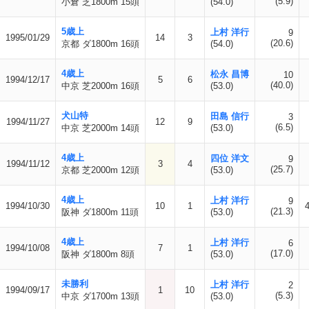
(5.9)
小倉 芝1800m 15頭
(54.0)
5歳上
上村 洋行
9
1995/01/29
14
3
(20.6)
京都 ダ1800m 16頭
(54.0)
4歳上
松永 昌博
10
1994/12/17
5
6
(40.0)
中京 芝2000m 16頭
(53.0)
犬山特
田島 信行
3
1994/11/27
12
9
(6.5)
中京 芝2000m 14頭
(53.0)
4歳上
四位 洋文
9
1994/11/12
3
4
(25.7)
京都 芝2000m 12頭
(53.0)
4歳上
上村 洋行
9
1994/10/30
10
1
(21.3)
阪神 ダ1800m 11頭
(53.0)
4歳上
上村 洋行
6
1994/10/08
7
1
(17.0)
阪神 ダ1800m 8頭
(53.0)
未勝利
上村 洋行
2
1994/09/17
1
10
(5.3)
中京 ダ1700m 13頭
(53.0)