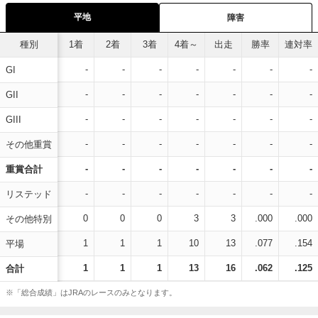
平地
障害
種別
1着
2着
3着
4着～
出走
勝率
連対率
-
-
-
-
-
-
-
GI
-
-
-
-
-
-
-
GII
-
-
-
-
-
-
-
GIII
-
-
-
-
-
-
-
その他重賞
-
-
-
-
-
-
-
重賞合計
-
-
-
-
-
-
-
リステッド
0
0
0
3
3
.000
.000
その他特別
1
1
1
10
13
.077
.154
平場
1
1
1
13
16
.062
.125
合計
※「総合成績」はJRAのレースのみとなります。