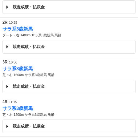
競走成績・払戻金
2R
10:25
サラ系3歳新馬
ダート・右 1400m サラ系3歳新馬 馬齢
競走成績・払戻金
3R
10:50
サラ系3歳新馬
芝・右 1600m サラ系3歳新馬 馬齢
競走成績・払戻金
4R
11:15
サラ系3歳新馬
芝・右 1200m サラ系3歳新馬 馬齢
競走成績・払戻金