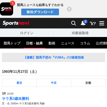
競馬ニュースも結果もすぐわかる
閉じる
スポーツナビ
検索
通知
i
ログイン
ID新規取得
競馬トップ
日程・結果
動画
ニュース
コラム
公式情
【連載】競馬予想AI『VUMA』の3連複指南
1993年11月27日（土）
東京
中京
京都
1R
10:00
サラ系3歳未勝利
芝・右 1600m サラ系3歳未勝利 馬齢