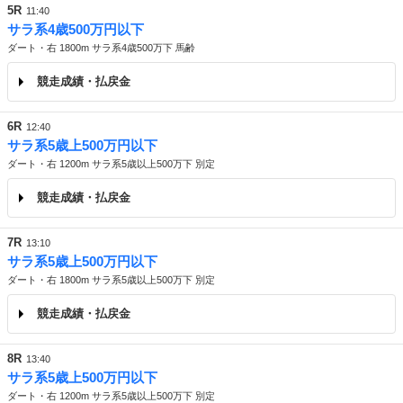
5R
11:40
サラ系4歳500万円以下
ダート・右 1800m サラ系4歳500万下 馬齢
競走成績・払戻金
6R
12:40
サラ系5歳上500万円以下
ダート・右 1200m サラ系5歳以上500万下 別定
競走成績・払戻金
7R
13:10
サラ系5歳上500万円以下
ダート・右 1800m サラ系5歳以上500万下 別定
競走成績・払戻金
8R
13:40
サラ系5歳上500万円以下
ダート・右 1200m サラ系5歳以上500万下 別定