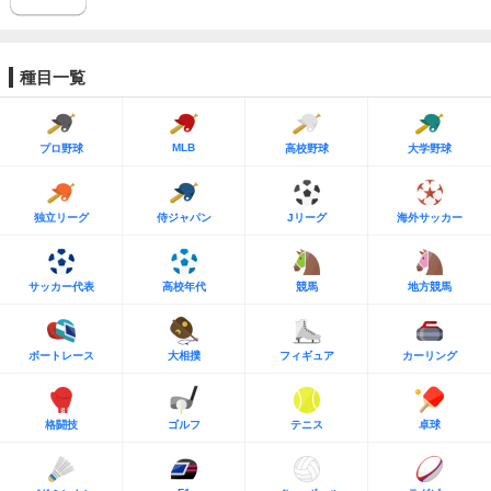
種目一覧
MLB
プロ野球
高校野球
大学野球
独立リーグ
侍ジャパン
Jリーグ
海外サッカー
サッカー代表
高校年代
競馬
地方競馬
ボートレース
大相撲
フィギュア
カーリング
格闘技
ゴルフ
テニス
卓球