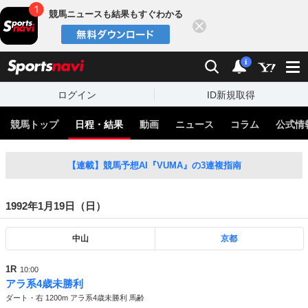
競馬ニュースも結果もすぐわかる
閉じる
スポーツナビ
検索
通知
i
ログイン
ID新規取得
競馬トップ
日程・結果
動画
ニュース
コラム
公式情
【連載】競馬予想AI『VUMA』の3連複指南
1992年1月19日（日）
中山
京都
1R
10:00
アラ系4歳未勝利
ダート・右 1200m アラ系4歳未勝利 馬齢