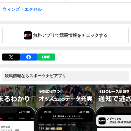
ウィンズ・エクセル
無料アプリで競馬情報をチェックする
競馬情報ならスポーツナビアプリ