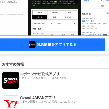
競馬情報をアプリで見る
おすすめ情報
スポーツナビ公式アプリ
注目のレースも最新ニュースも逃さない
Yahoo! JAPANアプリ
スポーツ情報やニュース、天気もこれひとつで