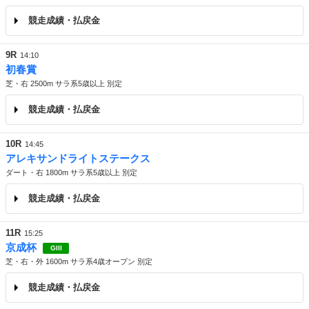
競走成績・払戻金
9R
14:10
初春賞
芝・右 2500m サラ系5歳以上 別定
競走成績・払戻金
10R
14:45
アレキサンドライトステークス
ダート・右 1800m サラ系5歳以上 別定
競走成績・払戻金
11R
15:25
京成杯
GIII
芝・右・外 1600m サラ系4歳オープン 別定
競走成績・払戻金