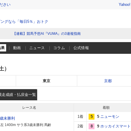
ださい
Yahoo
ングなら「毎日5％」おトク
【連載】競馬予想AI『VUMA』の3連複指南
結果
動画
ニュース
コラム
公式情報
（土）
東京
京都
競走成績・払戻金一覧
レース名
着順
1着
5
5
ニューモン
3歳未勝利
左 1400m サラ系3歳未勝利 馬齢
2着
8
9
ホッカイスマート