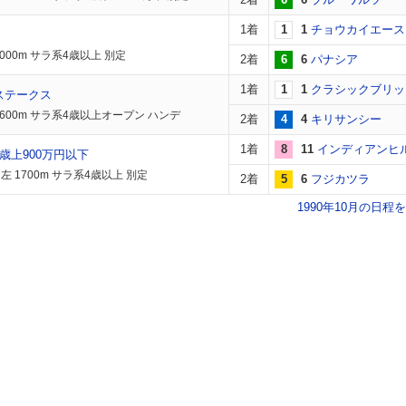
1着
1
1
チョウカイエース
000m サラ系4歳以上 別定
2着
6
6
パナシア
1着
1
1
クラシックブリッ
ステークス
1600m サラ系4歳以上オープン ハンデ
2着
4
4
キリサンシー
1着
8
11
インディアンヒ
歳上900万円以下
左 1700m サラ系4歳以上 別定
2着
5
6
フジカツラ
1990年10月の日程