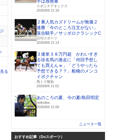
手は感無量
スポニチアネックス
2026/8/6 21:18
２番人気カズドリームが無傷２
連勝「今のところ注文がない」
ジ
落合騎手／サッポロクラシックC
日刊スポーツ
2026/8/6 21:14
ル
３連単３８万円超 かわいすぎ
る珍名馬の激走に「何回予想し
ても買えんｗ」「どうやったら
予想できる？？」船橋のメンコ
を見る
イボクチャン
馬トク報知
2026/8/6 21:01
あのころの夏、今の夏/島田明宏
netkeiba
2026/8/6 21:00
ニュース一覧
おすすめ記事（Doスポーツ）