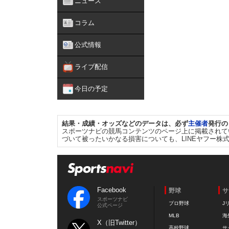
ニュース
コラム
公式情報
ライブ配信
今日の予定
結果・成績・オッズなどのデータは、必ず
主催者
発行の
スポーツナビの競馬コンテンツのページ上に掲載されて
づいて被ったいかなる損害についても、LINEヤフー株
Facebook
野球
サ
スポーツナビ
プロ野球
J
公式ページ
MLB
海
X（旧Twitter）
高校野球
サ