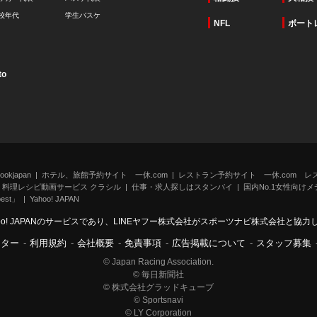
校年代
学生バスケ
NFL
ボート
to
kjapan
ホテル、旅館予約サイト 一休.com
レストラン予約サイト 一休.com レ
料理レシピ動画サービス クラシル
仕事・求人探しはスタンバイ
国内No.1女性向けメデ
st」
Yahoo! JAPAN
oo! JAPANのサービスであり、LINEヤフー株式会社がスポーツナビ株式会社と協
ンター
-
利用規約
-
会社概要
-
免責事項
-
広告掲載について
-
スタッフ募集
© Japan Racing Association.
© 毎日新聞社
© 株式会社グラッドキューブ
© Sportsnavi
© LY Corporation