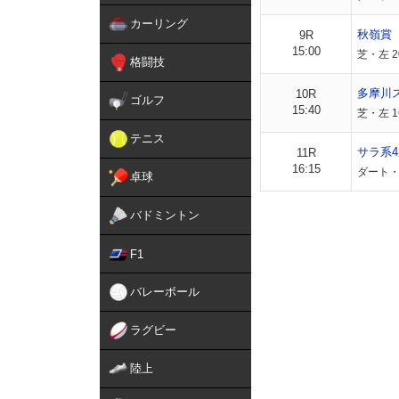
カーリング
秋嶺賞
9R
15:00
芝・左 2
格闘技
多摩川
10R
ゴルフ
15:40
芝・左 
テニス
サラ系4
11R
16:15
ダート・
卓球
バドミントン
F1
バレーボール
ラグビー
陸上