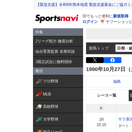
【緊急支援】令和8年熊本地震 緊急支援募金にご協力く
IDでもっと便利に
新規取得
ログイン
ヤフーショッピ
特集
Jリーグ戦力 徹底分析
競馬トップ
日程・
仙台育英監督 名将対談
J国立試合に無料招待
1990年10月27日
種目
プロ野球
福島
MLB
レース一覧
高校野球
R
大学野球
サラ系
1R
10:10
ダート・
独立リーグ