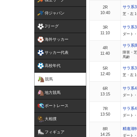
サラ系
2R
10:40
侍ジャパン
芝・左 
Jリーグ
サラ系
3R
11:10
ダート・
海外サッカー
サラ系
4R
サッカー代表
障害・芝
11:40
馬齢
高校年代
サラ系
5R
12:40
芝・左 1
競馬
サラ系4
6R
地方競馬
13:15
ダート・
ボートレース
サラ系4
7R
13:50
ダート・
大相撲
精進湖
8R
フィギュア
14:25
ダート・