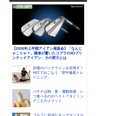
【2026年上半期アイアン座談会】「なんじ
ゃこりゃ？」識者が驚いたコブラの3Dプリ
ンテッドアイアン、その実力とは
自慢のバックラインを目指す！
HIITでおこなう「背中徹底トレ
ーニング」
バナナは朝・夜・運動前後、い
つ食べるのがベスト？タイミン
グごとのメリット
ゴルフに必須なキングマッスル