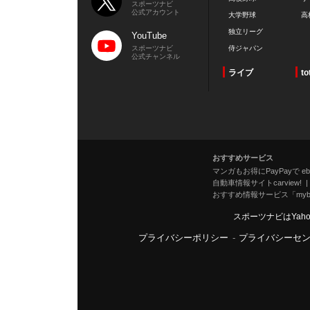
スポーツナビ
公式アカウント
大学野球
高
独立リーグ
YouTube
スポーツナビ
侍ジャパン
公式チャンネル
ライブ
to
おすすめサービス
マンガもお得にPayPayで eboo
自動車情報サイトcarview!
おすすめ情報サービス「mybe
スポーツナビはYah
プライバシーポリシー
-
プライバシーセ