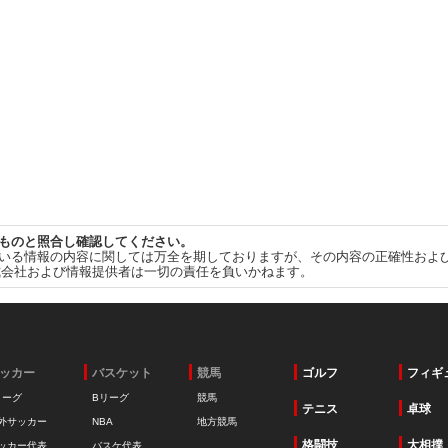
ものと照合し確認してください。
いる情報の内容に関しては万全を期しておりますが、その内容の正確性およ
式会社および情報提供者は一切の責任を負いかねます。
ッカー
バスケット
競馬
ゴルフ
フィギ
リーグ
Bリーグ
競馬
テニス
卓球
外サッカー
NBA
地方競馬
格闘技
大相撲
ッカー代表
バスケ代表