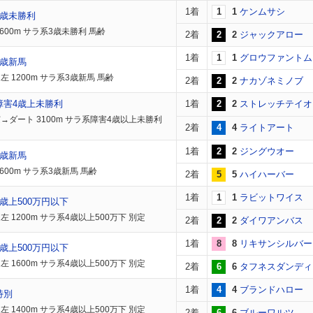
1着
1
1
ケンムサシ
3歳未勝利
1600m サラ系3歳未勝利 馬齢
2着
2
2
ジャックアロー
1着
1
1
グロウファントム
3歳新馬
左 1200m サラ系3歳新馬 馬齢
2着
2
2
ナカゾネミノブ
障害4歳上未勝利
1着
2
2
ストレッチテイオ
→ダート 3100m サラ系障害4歳以上未勝利
2着
4
4
ライトアート
1着
2
2
ジングウオー
3歳新馬
600m サラ系3歳新馬 馬齢
2着
5
5
ハイハーバー
1着
1
1
ラビットワイス
歳上500万円以下
左 1200m サラ系4歳以上500万下 別定
2着
2
2
ダイワアンバス
1着
8
8
リキサンシルバー
歳上500万円以下
左 1600m サラ系4歳以上500万下 別定
2着
6
6
タフネスダンディ
1着
4
4
ブランドハロー
特別
左 1400m サラ系4歳以上500万下 別定
2着
6
6
ブルーワルツ