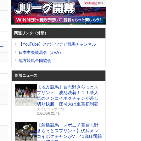
関連リンク（外部）
【YouTube】スポーツナビ競馬チャンネル
ー
日本中央競馬会（JRA）
地方競馬全国協会
新着ニュース
【地方競馬】習志野きらっとス
プリント 波乱決着！１１番人
気のメンコイボクチャンが差し
切り快勝 庄司大は重賞初制覇
デイリースポーツ
2026/8/6 21:41
【船橋競馬 スポニチ賞習志野
きらっとスプリント】伏兵メン
コイボクチャンがV 41歳庄司騎