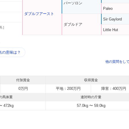
パーソロン
Paleo
ダブルフアースト
Sir Gaylord
ダブルドア
馬 ]
Little Hut
う
名の意味は？
他の質問をし
付加賞金
収得賞金
0万円
平地：200万円
障害：400万円
の馬体重
連対時の斤量
〜 472kg
57.0kg 〜 59.0kg