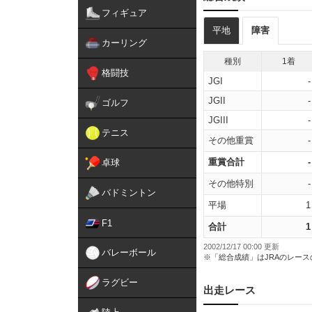
フィギュア
平地
障害
カーリング
種別
1着
格闘技
JGI
-
JGII
-
ゴルフ
JGIII
-
テニス
その他重賞
-
重賞合計
-
卓球
その他特別
-
バドミントン
平場
1
F1
合計
1
2002/12/17 00:00 更新
バレーボール
※「総合成績」はJRAのレー
ラグビー
出走レース