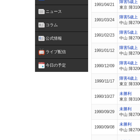
障害5歳上
1991/04/21
東京 障310
ニュース
障害5歳上
1991/03/24
中山 障270
コラム
障害5歳上
1991/02/23
中山 障270
公式情報
障害5歳上
1991/01/12
ライブ配信
中山 障270
障害4歳上
今日の予定
1990/12/09
中山 障320
障害4歳上
1990/11/17
東京 障330
未勝利
1990/10/27
東京 障310
未勝利
1990/09/29
中山 障270
未勝利
1990/09/08
中山 障270