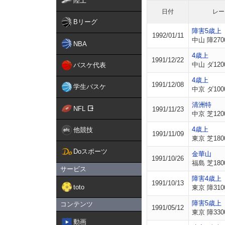
陸上
日付
レー
Bリーグ
障害5歳上
1992/01/11
中山 障270
NBA
4歳上
1991/12/22
中山 ダ120
バスケ代表
4歳上
1991/12/08
学生バスケ
中京 ダ100
清洲特
NFL
1991/11/23
中京 芝120
4歳上
他競技
1991/11/09
東京 芝180
Doスポーツ
金華山
1991/10/26
福島 芝180
サービス
障害4歳上
1991/10/13
toto
東京 障310
障害5歳上
コンテンツ
1991/05/12
東京 障330
動画