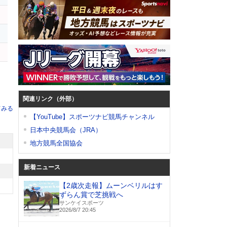
関連リンク（外部）
てみる
【YouTube】スポーツナビ競馬チャンネル
日本中央競馬会（JRA）
地方競馬全国協会
新着ニュース
【2歳次走報】ムーンベリルはす
ずらん賞で芝挑戦へ
サンケイスポーツ
2026/8/7 20:45