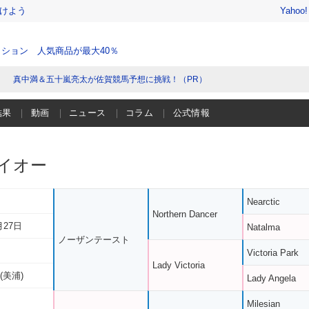
けよう
Yahoo
ション 人気商品が最大40％
真中満＆五十嵐亮太が佐賀競馬予想に挑戦！（PR）
結果
動画
ニュース
コラム
公式情報
イオー
Nearctic
Northern Dancer
月27日
Natalma
ノーザンテースト
Victoria Park
Lady Victoria
(美浦)
Lady Angela
Milesian