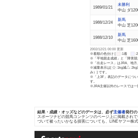
未勝利
1989/01/21
中山 ダ120
新馬
1988/12/24
中山 芝120
新馬
1988/12/10
中山 芝160
2002/12/21 00:00 更新
※着順の色分け [
:1着
※「平地競走成績」と「障害競
※「出走レース」はJRA、地
※減量表示は[
:1kg減
:2k
み）] です。
※「上3F」表記のデータについ
す。
※JRA主催以外のレースでは
結果・成績・オッズなどのデータは、必ず
主催者
発行の
スポーツナビの競馬コンテンツのページ上に掲載されて
づいて被ったいかなる損害についても、LINEヤフー株