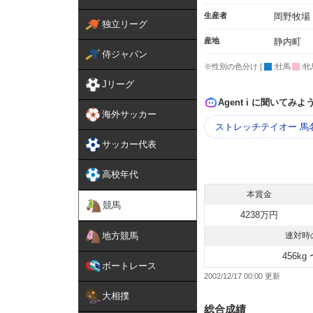
生産者
岡野牧場
独立リーグ
産地
静内町
侍ジャパン
※性別の色分け [
:牡馬
:牝
Jリーグ
Agent i に聞いてみよ
海外サッカー
ストレッチテイオー 馬
サッカー代表
高校年代
本賞金
競馬
4238万円
地方競馬
連対時
456kg 
ボートレース
2002/12/17 00:00
大相撲
総合成績