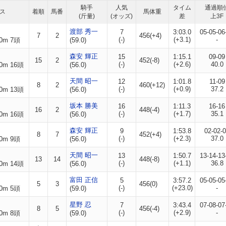
騎手
人気
タイム
通過順
ス
着順
馬番
馬体重
(斤量)
(オッズ)
差
上3F
渡部 秀一
7
3:03.0
05-05-06
7
2
456(+4)
(-)
(+3.1)
-
0m 7頭
(59.0)
森安 輝正
15
1:15.1
09-09
15
2
452(-8)
(-)
(+2.6)
40.0
0m 16頭
(56.0)
天間 昭一
12
1:01.8
11-09
8
2
460(+12)
(-)
(+0.9)
37.2
0m 13頭
(56.0)
坂本 勝美
16
1:11.3
16-16
16
2
448(-4)
(-)
(+1.7)
35.1
0m 16頭
(56.0)
森安 輝正
9
1:53.8
02-02-
8
7
452(+4)
(-)
(+2.3)
37.0
0m 9頭
(56.0)
天間 昭一
13
1:50.7
13-14-13
13
14
448(-8)
(-)
(+1.1)
36.8
0m 14頭
(56.0)
富田 正信
5
3:57.2
05-05-05
5
3
456(0)
(-)
(+23.0)
-
0m 5頭
(59.0)
星野 忍
7
3:43.4
07-08-07
8
5
456(-4)
(-)
(+2.9)
-
0m 8頭
(59.0)