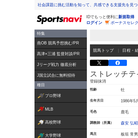
社会課題に挑む活動を知って、共感できる支援先を見つ
IDでもっと便利に
新規取得
ログイン
ボーナスセレク
特集
燕OB 競馬予想挑む/PR
競馬トップ
日程・
髙津×三浦 監督対談/PR
Jリーグ戦力 徹底分析
ストレッチテ
J国立試合に無料招待
登録抹消
種目
性齢
牡
プロ野球
生年月日
1986年5
MLB
毛色
鹿毛
高校野球
調教師（所属）
森安 弘昭
馬主
板垣 常男
大学野球