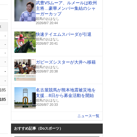
武豊VSムーア、ルメールは欧州
主将…豪華メンバー集結のシャ
ーガーカップ
競馬のおはなし
2026/8/7 20:44
率
快速テイエムスパーダが引退
-
競馬のおはなし
2026/8/7 20:41
-
-
-
ガビーズシスターが大井へ移籍
競馬のおはなし
-
2026/8/7 20:38
-
名古屋競馬が熊本地震被災地を
.185
支援…8日から募金活動を開始
.185
競馬のおはなし
2026/8/7 20:33
ニュース一覧
おすすめ記事（Doスポーツ）