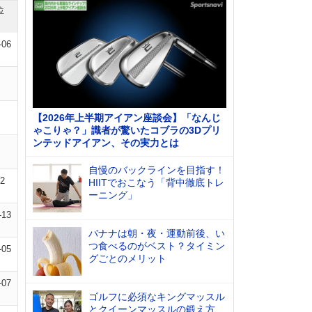
位
-06
【2026年上半期アイアン座談会】「なんじ
ゃこりゃ？」識者が驚いたコブラの3Dプリ
ンテッドアイアン、その実力とは
自慢のバックラインを目指す！
02
HIITでおこなう「背中徹底トレ
ーニング」
-13
バナナは朝・夜・運動前後、い
つ食べるのがベスト？タイミン
-05
グごとのメリット
-07
ゴルフに必須なキングマッスル
とクイーンマッスルの鍛え方