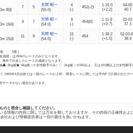
天間 昭一
4
1:15.0
04-05
7
5
452(-2)
(-)
(+2.2)
40.7
0m 8頭
(55.0)
天間 昭一
9
1:11.8
02-02
4
7
454(0)
(-)
(+0.7)
37.3
0m 16頭
(54.0)
天間 昭一
15
1:39.2
02-03-
11
9
454
(-)
(+1.5)
38.9
0m 15頭
(54.0)
:2着
:3着 ]
走成績」はJRAのレースのみとなります。
方、海外で出走したレースの成績となります。
g減
:3kg減
:4kg減（※女性騎手のみ）
:2kg減（※5年以上、又は101勝以上の女性騎手
て 1993年4月以前では一部のレースが上4F、障害レースに関しては平均Fで計測されたデ
一部データがない場合があります。
ものと照合し確認してください。
いる情報の内容に関しては万全を期しておりますが、その内容の正確性およ
式会社および情報提供者は一切の責任を負いかねます。