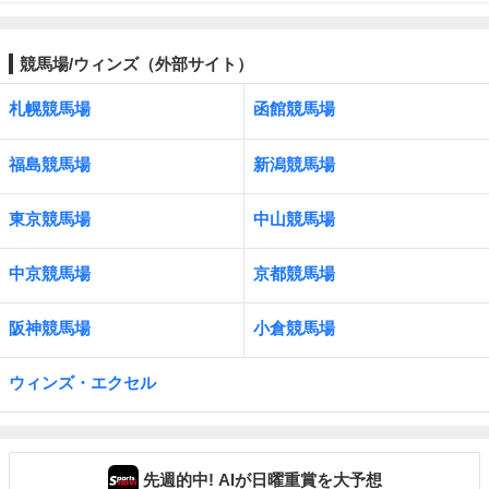
競馬場/ウィンズ（外部サイト）
札幌競馬場
函館競馬場
福島競馬場
新潟競馬場
東京競馬場
中山競馬場
中京競馬場
京都競馬場
阪神競馬場
小倉競馬場
ウィンズ・エクセル
先週的中! AIが日曜重賞を大予想