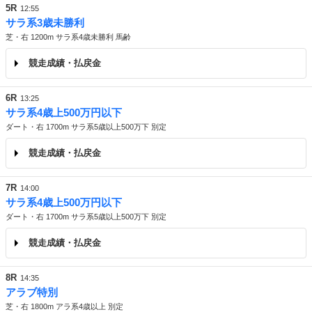
5R
12:55
サラ系3歳未勝利
芝・右 1200m サラ系4歳未勝利 馬齢
競走成績・払戻金
6R
13:25
サラ系4歳上500万円以下
ダート・右 1700m サラ系5歳以上500万下 別定
競走成績・払戻金
7R
14:00
サラ系4歳上500万円以下
ダート・右 1700m サラ系5歳以上500万下 別定
競走成績・払戻金
8R
14:35
アラブ特別
芝・右 1800m アラ系4歳以上 別定