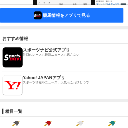
競馬情報をアプリで見る
おすすめ情報
スポーツナビ公式アプリ
注目のレースも最新ニュースも逃さない
Yahoo! JAPANアプリ
スポーツ情報やニュース、天気もこれひとつで
種目一覧