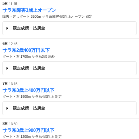
5R
11:45
サラ系障害3歳上オープン
障害・芝→ダート 3200m サラ系障害4歳以上オープン 別定
競走成績・払戻金
6R
12:45
サラ系2歳400万円以下
ダート・右 1700m サラ系3歳 馬齢
競走成績・払戻金
7R
13:15
サラ系3歳上400万円以下
ダート・右 1800m サラ系4歳以上 別定
競走成績・払戻金
8R
13:50
サラ系3歳上900万円以下
ダート・右 1200m サラ系4歳以上 別定