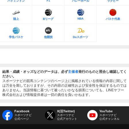
F1
バドミントン
バレーボール
ラグビー
NBA
陸上
Bリーグ
バスケ代表
学生バスケ
他競技
Doスポーツ
結果・成績・オッズなどのデータは、必ず
主催者
発行のものと照合し確認してく
ださい。
スポーツナビの競馬コンテンツのページ上に掲載されている情報の内容に関して
は万全を期しておりますが、その内容の正確性および安全性を保証するものでは
ありません。当該情報に基づいて被ったいかなる損害についても、LINEヤフー
株式会社および情報提供者は一切の責任を負いかねます。
Facebook
X(旧Twitter)
YouTube
スポーツナビ
スポーツナビ
スポーツナビ
公式ページ
公式アカウント
公式チャンネル