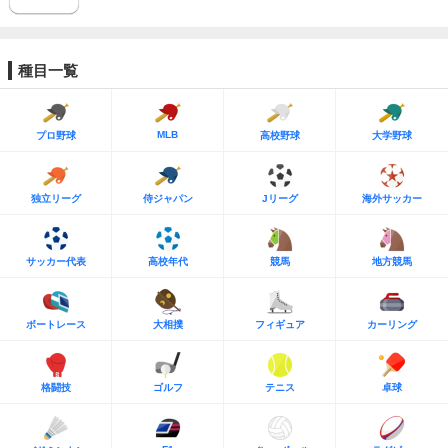
種目一覧
MLB
プロ野球
高校野球
大学野球
独立リーグ
侍ジャパン
Jリーグ
海外サッカー
サッカー代表
高校年代
競馬
地方競馬
ボートレース
大相撲
フィギュア
カーリング
格闘技
ゴルフ
テニス
卓球