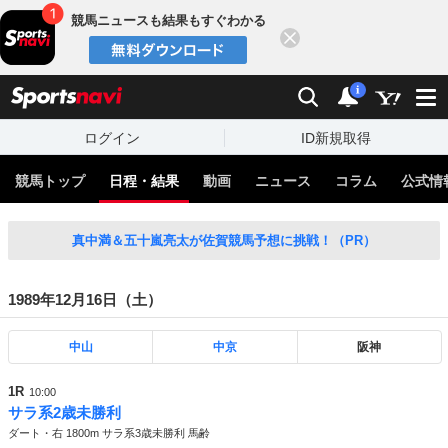
競馬ニュースも結果もすぐわかる
閉じる
スポーツナビ
検索
通知
i
ログイン
ID新規取得
競馬トップ
日程・結果
動画
ニュース
コラム
公式情
真中満＆五十嵐亮太が佐賀競馬予想に挑戦！（PR）
1989年12月16日（土）
中山
中京
阪神
1R
10:00
サラ系2歳未勝利
ダート・右 1800m サラ系3歳未勝利 馬齢