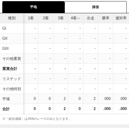
平地
障害
種別
1着
2着
3着
4着～
出走
勝率
連対率
-
-
-
-
-
-
-
GI
-
-
-
-
-
-
-
GII
-
-
-
-
-
-
-
GIII
-
-
-
-
-
-
-
その他重賞
-
-
-
-
-
-
-
重賞合計
-
-
-
-
-
-
-
リステッド
-
-
-
-
-
-
-
その他特別
0
0
2
0
2
.000
.000
平場
0
0
2
0
2
.000
.000
合計
※「総合成績」はJRAのレースのみとなります。