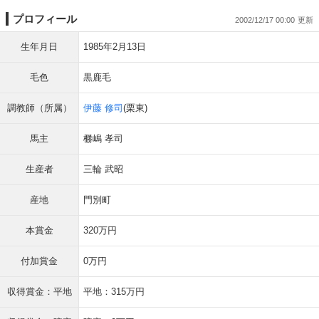
プロフィール
2002/12/17 00:00
生年月日
1985年2月13日
毛色
黒鹿毛
調教師（所属）
伊藤 修司
(栗東)
馬主
橳嶋 孝司
生産者
三輪 武昭
産地
門別町
本賞金
320万円
付加賞金
0万円
収得賞金：平地
平地：315万円