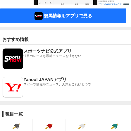
競馬情報をアプリで見る
おすすめ情報
スポーツナビ公式アプリ
注目のレースも最新ニュースも逃さない
Yahoo! JAPANアプリ
スポーツ情報やニュース、天気もこれひとつで
種目一覧