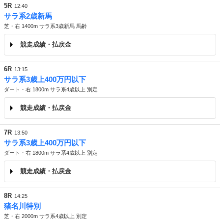
5R
12:40
サラ系2歳新馬
芝・右 1400m サラ系3歳新馬 馬齢
競走成績・払戻金
6R
13:15
サラ系3歳上400万円以下
ダート・右 1800m サラ系4歳以上 別定
競走成績・払戻金
7R
13:50
サラ系3歳上400万円以下
ダート・右 1800m サラ系4歳以上 別定
競走成績・払戻金
8R
14:25
猪名川特別
芝・右 2000m サラ系4歳以上 別定