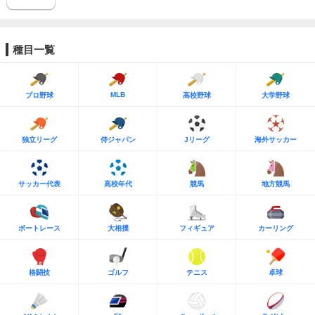
種目一覧
MLB
プロ野球
高校野球
大学野球
独立リーグ
侍ジャパン
Jリーグ
海外サッカー
サッカー代表
高校年代
競馬
地方競馬
ボートレース
大相撲
フィギュア
カーリング
格闘技
ゴルフ
テニス
卓球