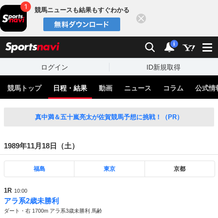
競馬ニュースも結果もすぐわかる
閉じる
スポーツナビ
検索
通知
i
ログイン
ID新規取得
競馬トップ
日程・結果
動画
ニュース
コラム
公式情
真中満＆五十嵐亮太が佐賀競馬予想に挑戦！（PR）
1989年11月18日（土）
福島
東京
京都
1R
10:00
アラ系2歳未勝利
ダート・右 1700m アラ系3歳未勝利 馬齢