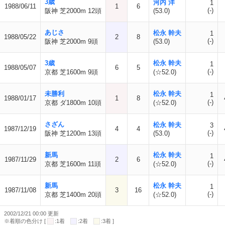
3歳
河内 洋
1
1988/06/11
1
6
(-)
阪神 芝2000m 12頭
(53.0)
あじさ
松永 幹夫
1
1988/05/22
2
8
(-)
阪神 芝2000m 9頭
(53.0)
3歳
松永 幹夫
1
1988/05/07
6
5
(-)
京都 芝1600m 9頭
(☆52.0)
未勝利
松永 幹夫
1
1988/01/17
1
8
(-)
京都 ダ1800m 10頭
(☆52.0)
さざん
松永 幹夫
3
1987/12/19
4
4
(-)
阪神 芝1200m 13頭
(53.0)
新馬
松永 幹夫
1
1987/11/29
2
6
(-)
京都 芝1600m 11頭
(☆52.0)
新馬
松永 幹夫
1
1987/11/08
3
16
(-)
京都 芝1400m 20頭
(☆52.0)
2002/12/21 00:00 更新
※着順の色分け [
:1着
:2着
:3着 ]