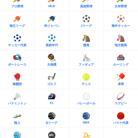
MLB
プロ野球
高校野球
大学野球
独立リーグ
侍ジャパン
Jリーグ
海外サッカー
サッカー代表
高校年代
競馬
地方競馬
ボートレース
大相撲
フィギュア
カーリング
格闘技
ゴルフ
テニス
卓球
F1
バドミントン
バレーボール
ラグビー
NBA
陸上
Bリーグ
バスケ代表