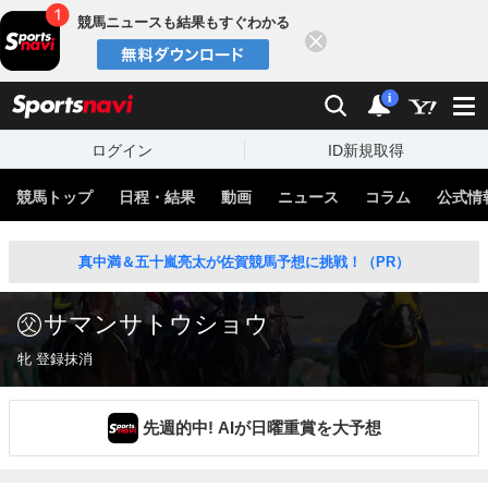
競馬ニュースも結果もすぐわかる
閉じる
スポーツナビ
検索
通知
i
ログイン
ID新規取得
競馬トップ
日程・結果
動画
ニュース
コラム
公式情
真中満＆五十嵐亮太が佐賀競馬予想に挑戦！（PR）
サマンサトウショウ
牝 登録抹消
先週的中! AIが日曜重賞を大予想