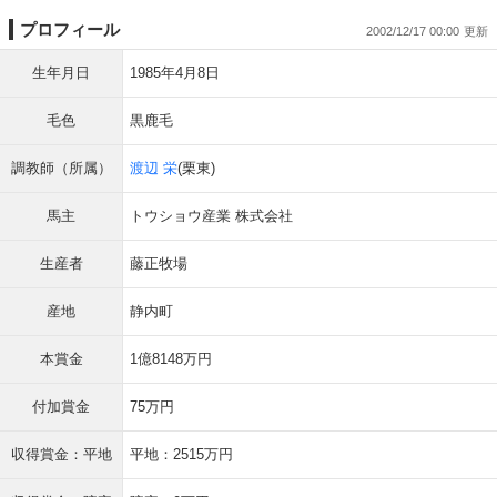
プロフィール
2002/12/17 00:00
生年月日
1985年4月8日
毛色
黒鹿毛
調教師（所属）
渡辺 栄
(栗東)
馬主
トウショウ産業 株式会社
生産者
藤正牧場
産地
静内町
本賞金
1億8148万円
付加賞金
75万円
収得賞金：平地
平地：2515万円