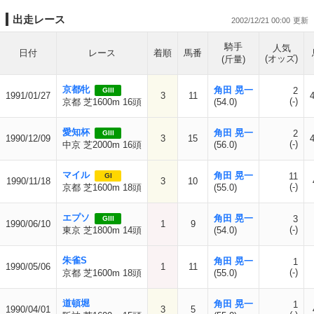
出走レース
2002/12/21 00:00
騎手
人気
日付
レース
着順
馬番
(オッズ)
(斤量)
京都牝
角田 晃一
2
GIII
1991/01/27
3
11
(-)
京都 芝1600m 16頭
(54.0)
愛知杯
角田 晃一
2
GIII
1990/12/09
3
15
(-)
中京 芝2000m 16頭
(56.0)
マイル
角田 晃一
11
GI
1990/11/18
3
10
(-)
京都 芝1600m 18頭
(55.0)
エプソ
角田 晃一
3
GIII
1990/06/10
1
9
(-)
東京 芝1800m 14頭
(54.0)
朱雀S
角田 晃一
1
1990/05/06
1
11
(-)
京都 芝1600m 18頭
(55.0)
道頓堀
角田 晃一
1
1990/04/01
3
5