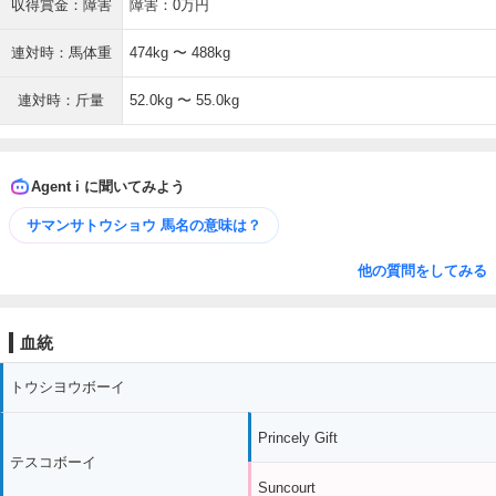
収得賞金：障害
障害：0万円
連対時：馬体重
474kg 〜 488kg
連対時：斤量
52.0kg 〜 55.0kg
Agent i に聞いてみよう
サマンサトウショウ 馬名の意味は？
他の質問をしてみる
血統
トウシヨウボーイ
Princely Gift
テスコボーイ
Suncourt