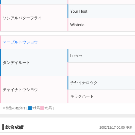
Your Host
ソシアルバターフライ
Wisteria
マーブルトウシヨウ
Luthier
ダンデイルート
チヤイナロツク
チヤイナトウシヨウ
キラクハート
※性別の色分け [
:牡馬
:牝馬 ]
総合成績
2002/12/17 00:00