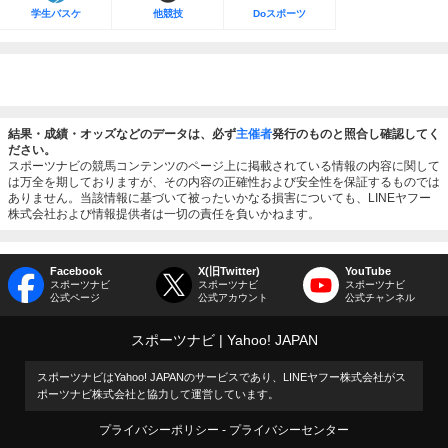
学生バスケ
他競技
Doスポーツ
結果・成績・オッズなどのデータは、必ず
主催者
発行のものと照合し確認してく
ださい。
スポーツナビの競馬コンテンツのページ上に掲載されている情報の内容に関して
は万全を期しておりますが、その内容の正確性および安全性を保証するものでは
ありません。当該情報に基づいて被ったいかなる損害についても、LINEヤフー
株式会社および情報提供者は一切の責任を負いかねます。
Facebook
X(旧Twitter)
YouTube
スポーツナビ
スポーツナビ
スポーツナビ
公式ページ
公式アカウント
公式チャンネル
スポーツナビ
Yahoo! JAPAN
スポーツナビはYahoo! JAPANのサービスであり、LINEヤフー株式会社がス
ポーツナビ株式会社と協力して運営しています。
プライバシーポリシー
プライバシーセンター