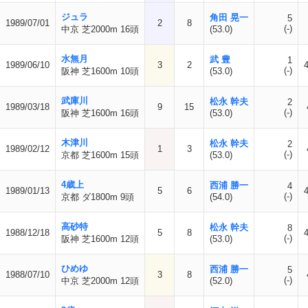
ジュラ
角田 晃一
5
1989/07/01
2
8
(-)
中京 芝2000m 16頭
(53.0)
水無月
武 豊
1
1989/06/10
3
2
(-)
阪神 芝1600m 10頭
(53.0)
武庫川
松永 幹夫
2
1989/03/18
9
15
(-)
阪神 芝1600m 16頭
(53.0)
木津川
松永 幹夫
2
1989/02/12
1
3
(-)
京都 芝1600m 15頭
(53.0)
4歳上
西浦 勝一
4
1989/01/13
5
6
(-)
京都 ダ1800m 9頭
(54.0)
高砂特
松永 幹夫
8
1988/12/18
5
8
(-)
阪神 芝1600m 12頭
(53.0)
ひめゆ
西浦 勝一
5
1988/07/10
3
8
(-)
中京 芝2000m 12頭
(52.0)