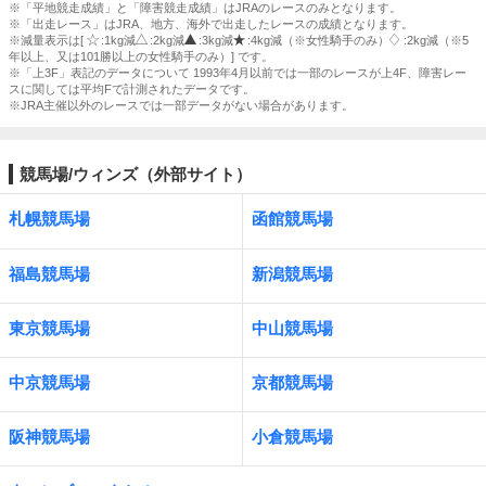
※「平地競走成績」と「障害競走成績」はJRAのレースのみとなります。
※「出走レース」はJRA、地方、海外で出走したレースの成績となります。
※減量表示は[
:1kg減
:2kg減
:3kg減
:4kg減（※女性騎手のみ）
:2kg減（※5
年以上、又は101勝以上の女性騎手のみ）] です。
※「上3F」表記のデータについて 1993年4月以前では一部のレースが上4F、障害レー
スに関しては平均Fで計測されたデータです。
※JRA主催以外のレースでは一部データがない場合があります。
競馬場/ウィンズ（外部サイト）
札幌競馬場
函館競馬場
福島競馬場
新潟競馬場
東京競馬場
中山競馬場
中京競馬場
京都競馬場
阪神競馬場
小倉競馬場