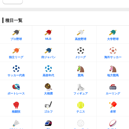
種目一覧
MLB
プロ野球
高校野球
大学野球
独立リーグ
侍ジャパン
Jリーグ
海外サッカー
サッカー代表
高校年代
競馬
地方競馬
ボートレース
大相撲
フィギュア
カーリング
格闘技
ゴルフ
テニス
卓球