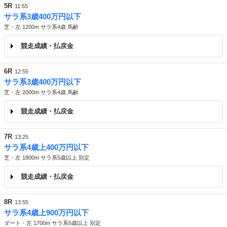
5R
11:55
サラ系3歳400万円以下
芝・左 1200m サラ系4歳 馬齢
競走成績・払戻金
6R
12:55
サラ系3歳400万円以下
芝・左 2000m サラ系4歳 馬齢
競走成績・払戻金
7R
13:25
サラ系4歳上400万円以下
芝・左 1800m サラ系5歳以上 別定
競走成績・払戻金
8R
13:55
サラ系4歳上900万円以下
ダート・左 1700m サラ系5歳以上 別定