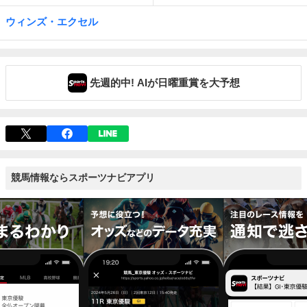
ウィンズ・エクセル
先週的中! AIが日曜重賞を大予想
競馬情報ならスポーツナビアプリ