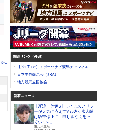
関連リンク（外部）
てみる
【YouTube】スポーツナビ競馬チャンネル
日本中央競馬会（JRA）
地方競馬全国協会
新着ニュース
【新潟・佐渡S】ライヒスアドラ
ーが人気に応えてVも佐々木大輔
は騎乗停止に「申し訳なく思っ
ています」
東スポ競馬