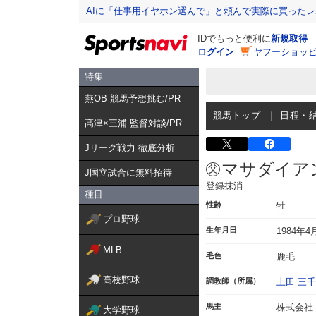
AIに「仕事用イヤホン選んで」と頼んで実際に買った
IDでもっと便利に
新規取得
ログイン
ヤフーショッピ
特集
燕OB 競馬予想挑む/PR
競馬トップ
日程・
髙津×三浦 監督対談/PR
Jリーグ戦力 徹底分析
マサダイア
J国立試合に無料招待
登録抹消
種目
性齢
牡
プロ野球
生年月日
1984年4
MLB
毛色
鹿毛
高校野球
調教師（所属）
上田 三
馬主
株式会社
大学野球