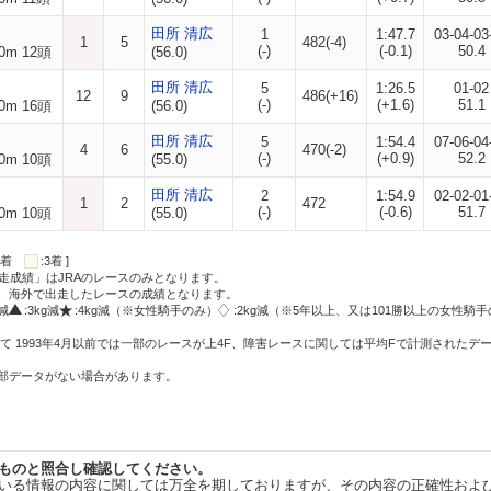
田所 清広
1
1:47.7
03-04-03
1
5
482(-4)
(-)
(-0.1)
50.4
0m 12頭
(56.0)
田所 清広
5
1:26.5
01-02
12
9
486(+16)
(-)
(+1.6)
51.1
0m 16頭
(56.0)
田所 清広
5
1:54.4
07-06-04
4
6
470(-2)
(-)
(+0.9)
52.2
0m 10頭
(55.0)
田所 清広
2
1:54.9
02-02-01
1
2
472
(-)
(-0.6)
51.7
0m 10頭
(55.0)
:2着
:3着 ]
走成績」はJRAのレースのみとなります。
方、海外で出走したレースの成績となります。
g減
:3kg減
:4kg減（※女性騎手のみ）
:2kg減（※5年以上、又は101勝以上の女性騎手
て 1993年4月以前では一部のレースが上4F、障害レースに関しては平均Fで計測されたデ
一部データがない場合があります。
ものと照合し確認してください。
いる情報の内容に関しては万全を期しておりますが、その内容の正確性およ