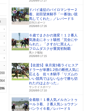
2026/8/9 17:27
ドバイ遠征のパイロマンサー２
着、岩田望来騎手「一番強い競
馬してくれた」／レパードＳ
率
日刊スポーツ
2026/8/9 17:26
-
６歳でまさかの激変！１２番人
-
気激走にネット騒然「完全にや
-
られた」「さすがに買えん」
フロムダスクが重賞初制覇
-
馬トク報知
2026/8/9 17:15
-
【佐渡S】皐月賞3着ライヒスア
-
ドラーが単勝1.2倍の断然人気に
.200
応える 佐々木騎手「リズムの
いい競馬ではないなかで勝ち切
.364
れたのはよかった」
サンケイスポーツ
.286
2026/8/9 17:10
全着順！１番人気メルカントゥ
ール３着、２番人気ショウナン
バンライ６着／レパードＳ