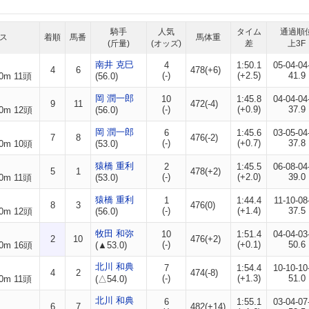
騎手
人気
タイム
通過順
ス
着順
馬番
馬体重
(斤量)
(オッズ)
差
上3F
南井 克巳
4
1:50.1
05-04-04
4
6
478(+6)
(-)
(+2.5)
41.9
0m 11頭
(56.0)
岡 潤一郎
10
1:45.8
04-04-04
9
11
472(-4)
(-)
(+0.9)
37.9
0m 12頭
(56.0)
岡 潤一郎
6
1:45.6
03-05-04
7
8
476(-2)
(-)
(+0.7)
37.8
0m 10頭
(53.0)
猿橋 重利
2
1:45.5
06-08-04
5
1
478(+2)
(-)
(+2.0)
39.0
0m 11頭
(53.0)
猿橋 重利
1
1:44.4
11-10-08
8
3
476(0)
(-)
(+1.4)
37.5
0m 12頭
(56.0)
牧田 和弥
10
1:51.4
04-04-03
2
10
476(+2)
(-)
(+0.1)
50.6
0m 16頭
(▲53.0)
北川 和典
7
1:54.4
10-10-10
4
2
474(-8)
(-)
(+1.3)
51.0
0m 11頭
(△54.0)
北川 和典
6
1:55.1
03-04-07
6
7
482(+14)