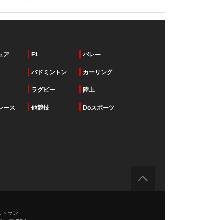
ュア
F1
バレー
バドミントン
カーリング
ラグビー
陸上
レース
他競技
Doスポーツ
ストラン