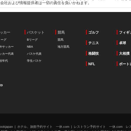
式会社および情報提供者は一切の責任を負いかねます。
ッカー
バスケット
競馬
ゴルフ
フィギ
リーグ
Bリーグ
競馬
テニス
卓球
外サッカー
NBA
地方競馬
格闘技
大相撲
ッカー代表
バスケ代表
校年代
学生バスケ
NFL
ボート
to
kjapan
ホテル、旅館予約サイト 一休.com
レストラン予約サイト 一休.com レ