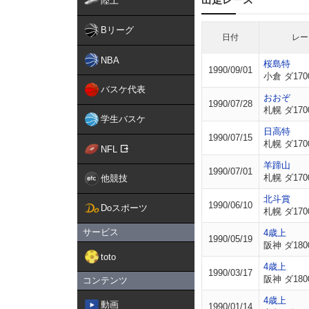
陸上
Bリーグ
日付
レー
NBA
桜島特
1990/09/01
小倉 ダ170
バスケ代表
おおぞ
1990/07/28
札幌 ダ170
学生バスケ
日高特
1990/07/15
札幌 ダ170
NFL
羊蹄山
1990/07/01
札幌 ダ170
他競技
北斗賞
1990/06/10
Doスポーツ
札幌 ダ170
サービス
4歳上
1990/05/19
阪神 ダ180
toto
4歳上
1990/03/17
阪神 ダ180
コンテンツ
4歳上
動画
1990/01/14