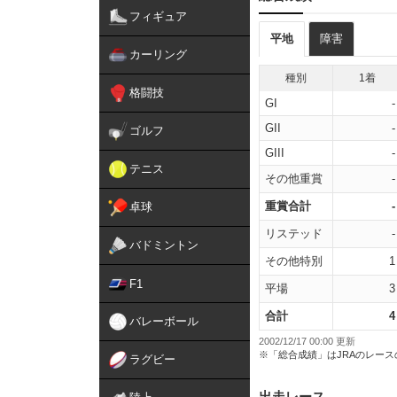
フィギュア
平地
障害
カーリング
種別
1着
格闘技
GI
-
GII
-
ゴルフ
GIII
-
テニス
その他重賞
-
重賞合計
-
卓球
リステッド
-
バドミントン
その他特別
1
F1
平場
3
合計
4
バレーボール
2002/12/17 00:00 更新
※「総合成績」はJRAのレー
ラグビー
出走レース