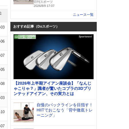
日刊スポーツ
2026/8/9 17:07
位
ニュース一覧
おすすめ記事（Doスポーツ）
-03
-06
-07
-05
【2026年上半期アイアン座談会】「なんじ
-08
ゃこりゃ？」識者が驚いたコブラの3Dプリ
ンテッドアイアン、その実力とは
-03
自慢のバックラインを目指す！
HIITでおこなう「背中徹底トレ
-10
ーニング」
-07