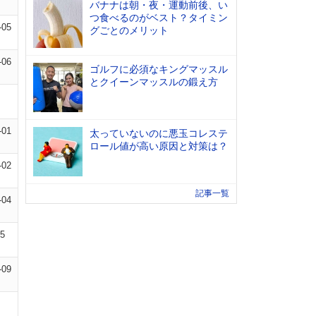
バナナは朝・夜・運動前後、い
つ食べるのがベスト？タイミン
-05
グごとのメリット
-06
ゴルフに必須なキングマッスル
とクイーンマッスルの鍛え方
-01
太っていないのに悪玉コレステ
ロール値が高い原因と対策は？
-02
記事一覧
-04
05
-09