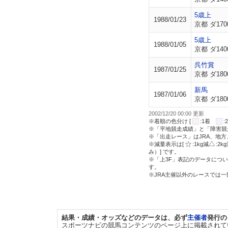
5歳上
1988/01/23
京都 ダ170
5歳上
1988/01/05
京都 ダ140
呉竹賞
1987/01/25
京都 ダ180
新馬
1987/01/06
京都 ダ180
2002/12/20 00:00 更新
※着順の色分け [
:1着
※「平地競走成績」と「障害競
※「出走レース」はJRA、地
※減量表示は[
:1kg減
:2k
み）] です。
※「上3F」表記のデータについ
す。
※JRA主催以外のレースでは
結果・成績・オッズなどのデータは、必ず
主催者
発行の
スポーツナビの競馬コンテンツのページ上に掲載されて