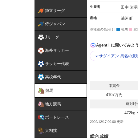
生産者
田中 岩男
独立リーグ
産地
浦河町
侍ジャパン
※性別の色分け [
:牡馬
:牝
Jリーグ
Agent i に聞いてみよ
海外サッカー
マサダイアン 馬名の意
サッカー代表
高校年代
本賞金
競馬
4107万円
地方競馬
連対時
472kg 
ボートレース
2002/12/17 00:00
大相撲
総合成績