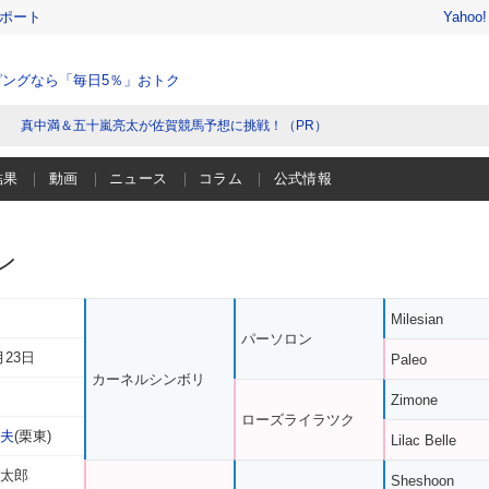
レポート
Yahoo
ングなら「毎日5％」おトク
真中満＆五十嵐亮太が佐賀競馬予想に挑戦！（PR）
結果
動画
ニュース
コラム
公式情報
ン
Milesian
パーソロン
月23日
Paleo
カーネルシンボリ
Zimone
ローズライラツク
千夫
(栗東)
Lilac Belle
 太郎
Sheshoon