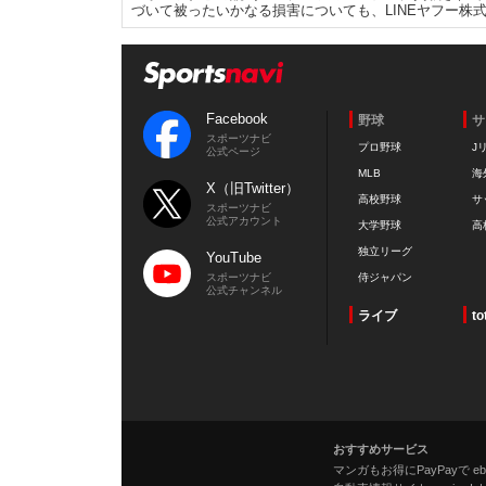
づいて被ったいかなる損害についても、LINEヤフー株
Facebook
野球
サ
スポーツナビ
プロ野球
J
公式ページ
MLB
海
X（旧Twitter）
高校野球
サ
スポーツナビ
公式アカウント
大学野球
高
独立リーグ
YouTube
スポーツナビ
侍ジャパン
公式チャンネル
ライブ
to
おすすめサービス
マンガもお得にPayPayで eboo