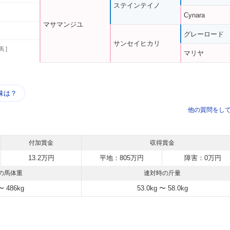
ステインテイノ
Cynara
マサマンジユ
グレーロード
サンセイヒカリ
馬 ]
マリヤ
う
味は？
他の質問をし
付加賞金
収得賞金
13.2万円
平地：805万円
障害：0万円
の馬体重
連対時の斤量
〜 486kg
53.0kg 〜 58.0kg