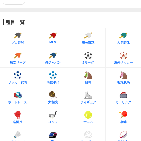
種目一覧
MLB
プロ野球
高校野球
大学野球
独立リーグ
侍ジャパン
Jリーグ
海外サッカー
サッカー代表
高校年代
競馬
地方競馬
ボートレース
大相撲
フィギュア
カーリング
格闘技
ゴルフ
テニス
卓球