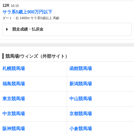
12R
16:15
サラ系5歳上900万円以下
ダート・右 1400m サラ系5歳以上 馬齢
競走成績・払戻金
競馬場/ウィンズ（外部サイト）
札幌競馬場
函館競馬場
福島競馬場
新潟競馬場
東京競馬場
中山競馬場
中京競馬場
京都競馬場
阪神競馬場
小倉競馬場