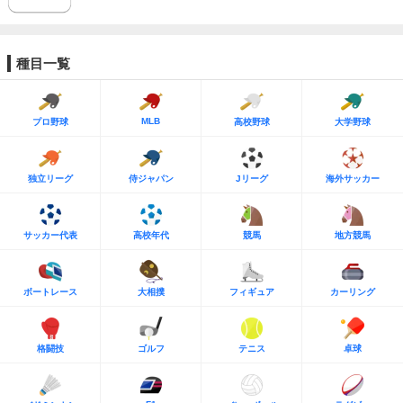
種目一覧
MLB
プロ野球
高校野球
大学野球
独立リーグ
侍ジャパン
Jリーグ
海外サッカー
サッカー代表
高校年代
競馬
地方競馬
ボートレース
大相撲
フィギュア
カーリング
格闘技
ゴルフ
テニス
卓球