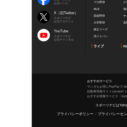
プロ野球
J
公式ページ
MLB
海
X（旧Twitter）
高校野球
サ
スポーツナビ
公式アカウント
大学野球
高
独立リーグ
YouTube
スポーツナビ
侍ジャパン
公式チャンネル
ライブ
to
おすすめサービス
マンガもお得にPayPayで eboo
自動車情報サイトcarview!
おすすめ情報サービス「mybe
スポーツナビはYah
プライバシーポリシー
-
プライバシーセ