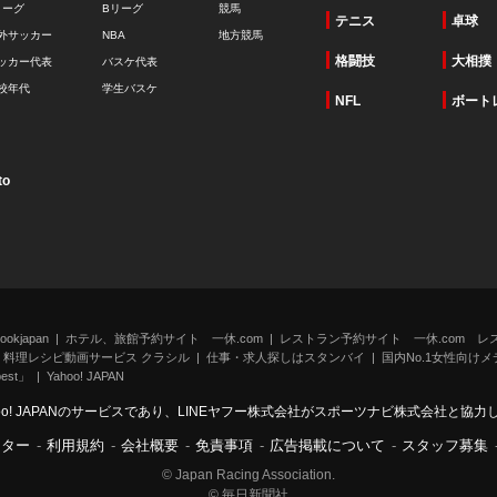
リーグ
Bリーグ
競馬
テニス
卓球
外サッカー
NBA
地方競馬
格闘技
大相撲
ッカー代表
バスケ代表
校年代
学生バスケ
NFL
ボート
to
kjapan
ホテル、旅館予約サイト 一休.com
レストラン予約サイト 一休.com レ
料理レシピ動画サービス クラシル
仕事・求人探しはスタンバイ
国内No.1女性向けメデ
st」
Yahoo! JAPAN
oo! JAPANのサービスであり、LINEヤフー株式会社がスポーツナビ株式会社と協
ンター
-
利用規約
-
会社概要
-
免責事項
-
広告掲載について
-
スタッフ募集
© Japan Racing Association.
© 毎日新聞社