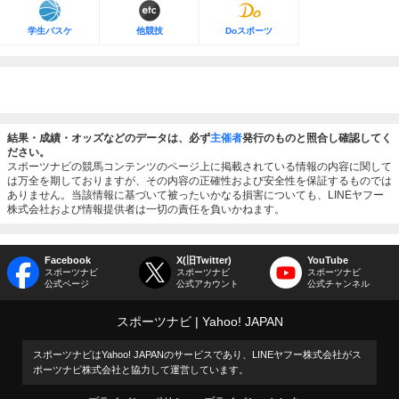
学生バスケ
他競技
Doスポーツ
結果・成績・オッズなどのデータは、必ず
主催者
発行のものと照合し確認してく
ださい。
スポーツナビの競馬コンテンツのページ上に掲載されている情報の内容に関して
は万全を期しておりますが、その内容の正確性および安全性を保証するものでは
ありません。当該情報に基づいて被ったいかなる損害についても、LINEヤフー
株式会社および情報提供者は一切の責任を負いかねます。
Facebook
X(旧Twitter)
YouTube
スポーツナビ
スポーツナビ
スポーツナビ
公式ページ
公式アカウント
公式チャンネル
スポーツナビ
Yahoo! JAPAN
スポーツナビはYahoo! JAPANのサービスであり、LINEヤフー株式会社がス
ポーツナビ株式会社と協力して運営しています。