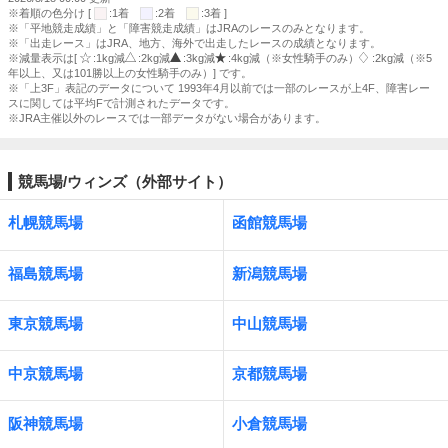
※着順の色分け [
:1着
:2着
:3着 ]
※「平地競走成績」と「障害競走成績」はJRAのレースのみとなります。
※「出走レース」はJRA、地方、海外で出走したレースの成績となります。
※減量表示は[
:1kg減
:2kg減
:3kg減
:4kg減（※女性騎手のみ）
:2kg減（※5
年以上、又は101勝以上の女性騎手のみ）] です。
※「上3F」表記のデータについて 1993年4月以前では一部のレースが上4F、障害レー
スに関しては平均Fで計測されたデータです。
※JRA主催以外のレースでは一部データがない場合があります。
競馬場/ウィンズ（外部サイト）
札幌競馬場
函館競馬場
福島競馬場
新潟競馬場
東京競馬場
中山競馬場
中京競馬場
京都競馬場
阪神競馬場
小倉競馬場