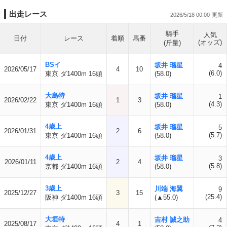
出走レース
2026/5/18 00:00
騎手
人気
日付
レース
着順
馬番
(オッズ)
(斤量)
BSイ
坂井 瑠星
4
2026/05/17
4
10
(6.0)
東京 ダ1400m 16頭
(58.0)
大島特
坂井 瑠星
1
2026/02/22
1
3
(4.3)
東京 ダ1400m 16頭
(58.0)
4歳上
坂井 瑠星
5
2026/01/31
2
6
(5.7)
東京 ダ1400m 16頭
(58.0)
4歳上
坂井 瑠星
3
2026/01/11
2
4
(5.8)
京都 ダ1400m 16頭
(58.0)
3歳上
川端 海翼
9
2025/12/27
3
15
(25.4)
阪神 ダ1400m 16頭
(▲55.0)
大垣特
吉村 誠之助
4
2025/08/17
4
1