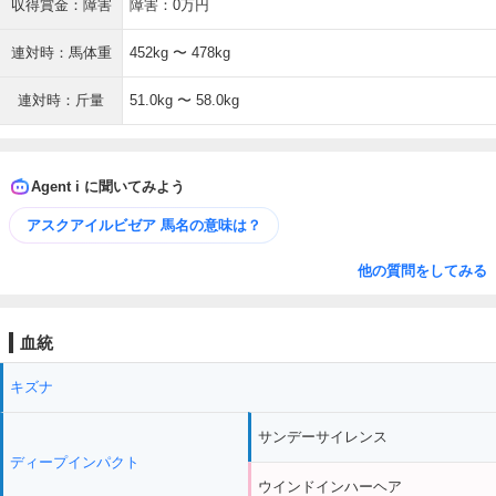
収得賞金：障害
障害：0万円
連対時：馬体重
452kg 〜 478kg
連対時：斤量
51.0kg 〜 58.0kg
Agent i に聞いてみよう
アスクアイルビゼア 馬名の意味は？
他の質問をしてみる
血統
キズナ
サンデーサイレンス
ディープインパクト
ウインドインハーヘア