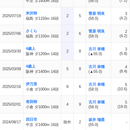
(7.2)
中京 ダ1400m 16頭
(58.0)
米沢特
菅原 明良
3
2025/07/19
2
5
(4.2)
福島 ダ1150m 16頭
(58.0)
さくら
菅原 明良
2
2025/07/06
2
6
(4.2)
福島 ダ1150m 16頭
(58.0)
4歳上
古川 奈穂
3
2025/03/30
2
8
(5.8)
阪神 ダ1200m 14頭
(▲55.0)
4歳上
古川 奈穂
4
2025/03/09
5
8
(8.4)
阪神 ダ1400m 14頭
(▲55.0)
伊万里
古川 奈穂
5
2025/02/16
8
6
(10.6)
小倉 ダ1000m 14頭
(58.0)
有田特
古川 奈穂
5
2025/02/01
4
9
(19.0)
小倉 ダ1000m 14頭
(58.0)
四日市
坂井 瑠星
2024/08/17
除外
2
-
中京 ダ1400m 16頭
(55.0)