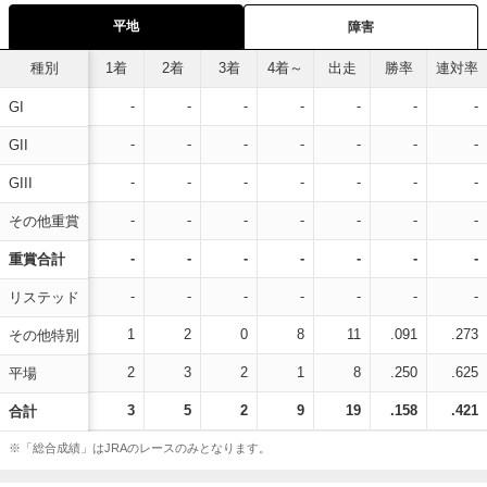
平地
障害
種別
1着
2着
3着
4着～
出走
勝率
連対率
-
-
-
-
-
-
-
GI
-
-
-
-
-
-
-
GII
-
-
-
-
-
-
-
GIII
-
-
-
-
-
-
-
その他重賞
-
-
-
-
-
-
-
重賞合計
-
-
-
-
-
-
-
リステッド
1
2
0
8
11
.091
.273
その他特別
2
3
2
1
8
.250
.625
平場
3
5
2
9
19
.158
.421
合計
※「総合成績」はJRAのレースのみとなります。