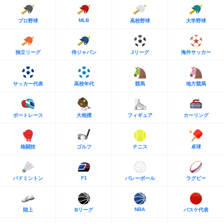
MLB
プロ野球
高校野球
大学野球
独立リーグ
侍ジャパン
Jリーグ
海外サッカー
サッカー代表
高校年代
競馬
地方競馬
ボートレース
大相撲
フィギュア
カーリング
格闘技
ゴルフ
テニス
卓球
F1
バドミントン
バレーボール
ラグビー
NBA
陸上
Bリーグ
バスケ代表