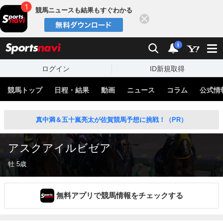
競馬ニュースも結果もすぐわかる
閉じる
スポーツナビ
検索
通知
i
ログイン
ID新規取得
競馬トップ
日程・結果
動画
ニュース
コラム
公式情
真中満＆五十嵐亮太が佐賀競馬予想に挑戦！（PR）
アスクアイルビゼア
牡 5歳
無料アプリで競馬情報をチェックする