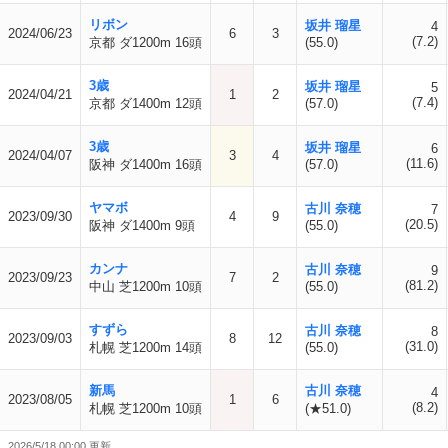
リボン
坂井 瑠星
4
2024/06/23
6
3
(7.2)
京都 ダ1200m 16頭
(55.0)
3歳
坂井 瑠星
5
2024/04/21
1
2
(7.4)
京都 ダ1400m 12頭
(57.0)
3歳
坂井 瑠星
6
2024/04/07
3
4
(11.6)
阪神 ダ1400m 16頭
(57.0)
ヤマボ
古川 奈穂
7
2023/09/30
4
9
(20.5)
阪神 ダ1400m 9頭
(55.0)
カンナ
古川 奈穂
9
2023/09/23
7
2
(81.2)
中山 芝1200m 10頭
(55.0)
すずら
古川 奈穂
8
2023/09/03
8
12
(31.0)
札幌 芝1200m 14頭
(55.0)
新馬
古川 奈穂
4
2023/08/05
1
6
(8.2)
札幌 芝1200m 10頭
(★51.0)
2026/5/18 00:00 更新