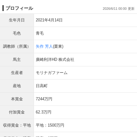
プロフィール
2026/6/11 00:00
生年月日
2021年4月14日
毛色
青毛
調教師（所属）
矢作 芳人
(栗東)
馬主
廣崎利洋HD 株式会社
生産者
モリナガファーム
産地
日高町
本賞金
7244万円
付加賞金
62.3万円
収得賞金：平地
平地：1500万円