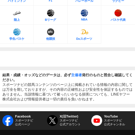
F1
バドミントン
バレーボール
ラグビー
NBA
陸上
Bリーグ
バスケ代表
学生バスケ
他競技
Doスポーツ
結果・成績・オッズなどのデータは、必ず
主催者
発行のものと照合し確認してく
ださい。
スポーツナビの競馬コンテンツのページ上に掲載されている情報の内容に関して
は万全を期しておりますが、その内容の正確性および安全性を保証するものでは
ありません。当該情報に基づいて被ったいかなる損害についても、LINEヤフー
株式会社および情報提供者は一切の責任を負いかねます。
Facebook
X(旧Twitter)
YouTube
スポーツナビ
スポーツナビ
スポーツナビ
公式ページ
公式アカウント
公式チャンネル