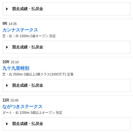
競走成績・払戻金
9R
14:35
カンナステークス
芝・右・外 1200m 2歳オープン 別定
競走成績・払戻金
10R
15:10
九十九里特別
芝・右 2500m 3歳以上2勝クラス(1000万下) 定量
競走成績・払戻金
11R
15:45
ながつきステークス
ダート・右 1200m 3歳以上オープン 別定
競走成績・払戻金
※ 3番「ロードベイリーフ」号が競走除外のため、返還があります。ご注意ください。