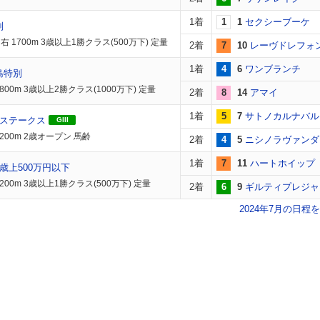
1着
1
1
セクシーブーケ
別
 1700m 3歳以上1勝クラス(500万下) 定量
2着
7
10
レーヴドレフォ
1着
4
6
ワンブランチ
島特別
800m 3歳以上2勝クラス(1000万下) 定量
2着
8
14
アマイ
1着
5
7
サトノカルナバル
歳ステークス
GIII
200m 2歳オープン 馬齢
2着
4
5
ニシノラヴァンダ
1着
7
11
ハートホイップ
歳上500万円以下
200m 3歳以上1勝クラス(500万下) 定量
2着
6
9
ギルティプレジャ
2024年7月の日程