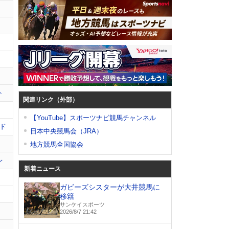
ト
関連リンク（外部）
【YouTube】スポーツナビ競馬チャンネル
ド
日本中央競馬会（JRA）
地方競馬全国協会
レ
新着ニュース
ガビーズシスターが大井競馬に
移籍
サンケイスポーツ
2026/8/7 21:42