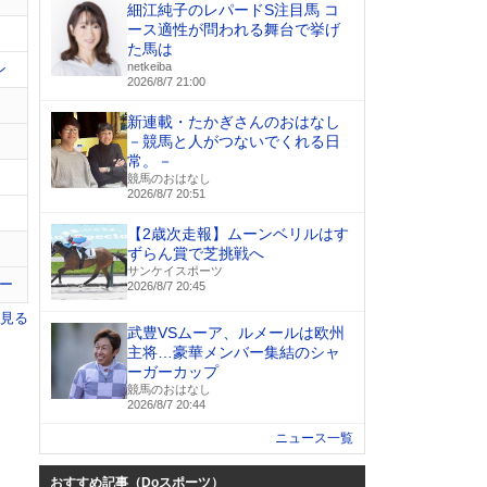
細江純子のレパードS注目馬 コ
ース適性が問われる舞台で挙げ
た馬は
netkeiba
ン
2026/8/7 21:00
新連載・たかぎさんのおはなし
－競馬と人がつないでくれる日
常。－
競馬のおはなし
2026/8/7 20:51
【2歳次走報】ムーンベリルはす
ずらん賞で芝挑戦へ
サンケイスポーツ
ー
2026/8/7 20:45
を見る
武豊VSムーア、ルメールは欧州
主将…豪華メンバー集結のシャ
ーガーカップ
競馬のおはなし
2026/8/7 20:44
ニュース一覧
おすすめ記事（Doスポーツ）