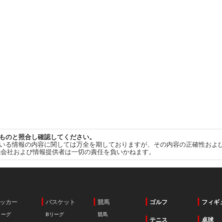
ものと照合し確認してください。
いる情報の内容に関しては万全を期しておりますが、その内容の正確性およ
式会社および情報提供者は一切の責任を負いかねます。
ッカー
バスケット
競馬
ゴルフ
フィギ
リーグ
Bリーグ
競馬
テニス
卓球