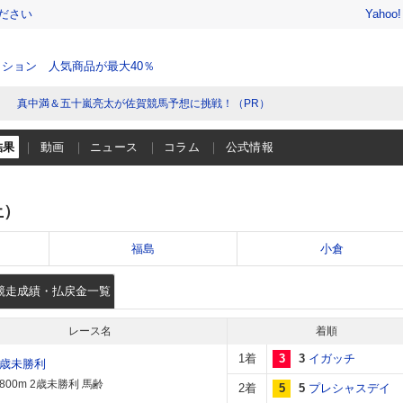
ださい
Yahoo
ション 人気商品が最大40％
真中満＆五十嵐亮太が佐賀競馬予想に挑戦！（PR）
結果
動画
ニュース
コラム
公式情報
土）
福島
小倉
競走成績・払戻金一覧
レース名
着順
1着
3
3
イガッチ
2歳未勝利
800m 2歳未勝利 馬齢
2着
5
5
プレシャスデイ