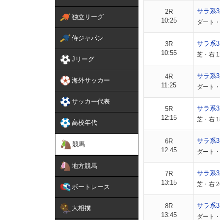
サラ系
2R
独立リーグ
10:25
ダート・右
侍ジャパン
サラ系
3R
10:55
芝・右 1
Jリーグ
サラ系
4R
海外サッカー
11:25
ダート・右
サッカー代表
サラ系
5R
12:15
芝・右 1
高校年代
サラ系
6R
競馬
12:45
ダート・右
地方競馬
サラ系3
7R
13:15
芝・右 2
ボートレース
サラ系3
8R
大相撲
13:45
ダート・右