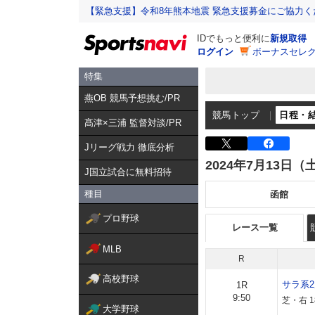
【緊急支援】令和8年熊本地震 緊急支援募金にご協力く
IDでもっと便利に
新規取得
ログイン
ボーナスセレク
特集
燕OB 競馬予想挑む/PR
競馬トップ
日程・
髙津×三浦 監督対談/PR
Jリーグ戦力 徹底分析
2024年7月13日（
J国立試合に無料招待
種目
函館
プロ野球
レース一覧
MLB
R
高校野球
サラ系
1R
9:50
芝・右 1
大学野球