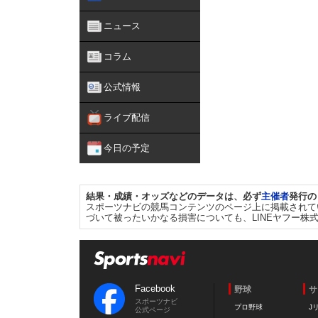
ニュース
コラム
公式情報
ライブ配信
今日の予定
結果・成績・オッズなどのデータは、必ず
主催者
発行の
スポーツナビの競馬コンテンツのページ上に掲載されて
づいて被ったいかなる損害についても、LINEヤフー株
Facebook
野球
サ
スポーツナビ
プロ野球
J
公式ページ