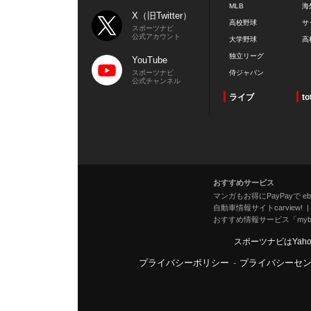
MLB
海
X（旧Twitter）
高校野球
サ
スポーツナビ
公式アカウント
大学野球
高
独立リーグ
YouTube
スポーツナビ
侍ジャパン
公式チャンネル
ライブ
to
おすすめサービス
マンガもお得にPayPayで eboo
自動車情報サイトcarview!
おすすめ情報サービス「mybe
スポーツナビはYah
プライバシーポリシー
-
プライバシーセ