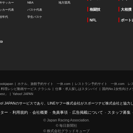
外サッカー
NBA
地方競馬
格闘技
大相撲
ッカー代表
バスケ代表
校年代
学生バスケ
NFL
ボート
to
kjapan
ホテル、旅館予約サイト 一休.com
レストラン予約サイト 一休.com レ
料理レシピ動画サービス クラシル
仕事・求人探しはスタンバイ
国内No.1女性向けメデ
st」
Yahoo! JAPAN
oo! JAPANのサービスであり、LINEヤフー株式会社がスポーツナビ株式会社と協
ンター
-
利用規約
-
会社概要
-
免責事項
-
広告掲載について
-
スタッフ募集
© Japan Racing Association.
© 毎日新聞社
© 株式会社グラッドキューブ