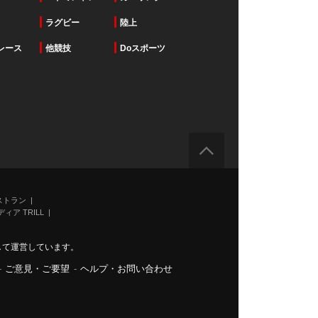
ラグビー
陸上
レース
他競技
Doスポーツ
ストラン
ィア TRILL
力して運営しています。
-
ご意見・ご要望
-
ヘルプ・お問い合わせ