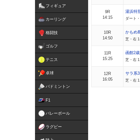
フィギュア
湯浜特
9R
14:15
ダート・右
カーリング
かもめ
10R
格闘技
14:50
芝・右 1
ゴルフ
函館2
11R
15:25
テニス
芝・右 1
卓球
サラ系3
12R
16:05
芝・右 1
バドミントン
F1
バレーボール
ラグビー