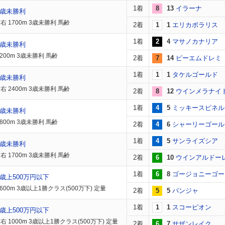
1着
8
13
イラーナ
3歳未勝利
 1700m 3歳未勝利 馬齢
2着
1
1
エリカポラリス
1着
2
4
マサノカナリア
3歳未勝利
200m 3歳未勝利 馬齢
2着
7
14
ピーエムドレミ
1着
1
1
タケルゴールド
3歳未勝利
 2400m 3歳未勝利 馬齢
2着
8
12
ウインメラナイ
1着
4
5
ミッキースピネル
3歳未勝利
800m 3歳未勝利 馬齢
2着
4
6
シャーリーゴール
1着
4
5
サンライズシア
3歳未勝利
 1700m 3歳未勝利 馬齢
2着
6
10
ウインアルドー
1着
6
8
ゴージョニーゴー
歳上500万円以下
600m 3歳以上1勝クラス(500万下) 定量
2着
5
5
パンジャ
1着
1
1
スコーピオン
歳上500万円以下
 1000m 3歳以上1勝クラス(500万下) 定量
2着
6
7
サザンレイク