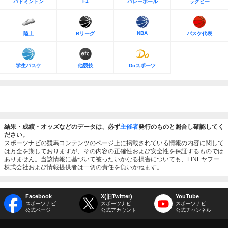
F1
バドミントン
バレーボール
ラグビー
NBA
陸上
Bリーグ
バスケ代表
学生バスケ
他競技
Doスポーツ
結果・成績・オッズなどのデータは、必ず
主催者
発行のものと照合し確認してく
ださい。
スポーツナビの競馬コンテンツのページ上に掲載されている情報の内容に関して
は万全を期しておりますが、その内容の正確性および安全性を保証するものでは
ありません。当該情報に基づいて被ったいかなる損害についても、LINEヤフー
株式会社および情報提供者は一切の責任を負いかねます。
Facebook
X(旧Twitter)
YouTube
スポーツナビ
スポーツナビ
スポーツナビ
公式ページ
公式アカウント
公式チャンネル