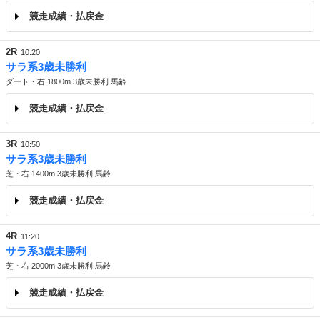
競走成績・払戻金
2R
10:20
サラ系3歳未勝利
ダート・右 1800m 3歳未勝利 馬齢
競走成績・払戻金
3R
10:50
サラ系3歳未勝利
芝・右 1400m 3歳未勝利 馬齢
競走成績・払戻金
4R
11:20
サラ系3歳未勝利
芝・右 2000m 3歳未勝利 馬齢
競走成績・払戻金