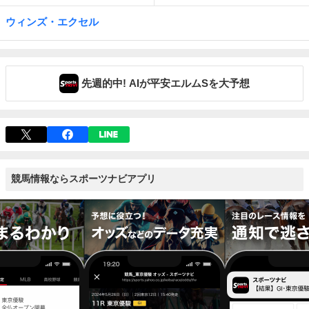
ウィンズ・エクセル
先週的中! AIが平安エルムSを大予想
競馬情報ならスポーツナビアプリ