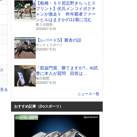
【船橋・ＳⅡ習志野きらっとス
プリント】伏兵メンコイボクチ
ャンが激走Ｖ 昨年覇者ファー
ンヒルはまさかの12着に沈む
東スポ競馬
2026/8/7 8:35
【レパードS】厩舎の話
サンケイスポーツ
2026/8/7 8:31
「凱旋門賞、勝てますか?」AI武
ス
豊に本人が質問 回答は…
毎日新聞
2026/8/7 8:15
を見る
ニュース一覧
おすすめ記事（Doスポーツ）