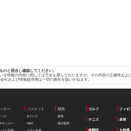
ものと照合し確認してください。
いる情報の内容に関しては万全を期しておりますが、その内容の正確性およ
式会社および情報提供者は一切の責任を負いかねます。
ッカー
バスケット
競馬
ゴルフ
フィギ
リーグ
Bリーグ
競馬
テニス
卓球
外サッカー
NBA
地方競馬
格闘技
大相撲
ッカー代表
バスケ代表