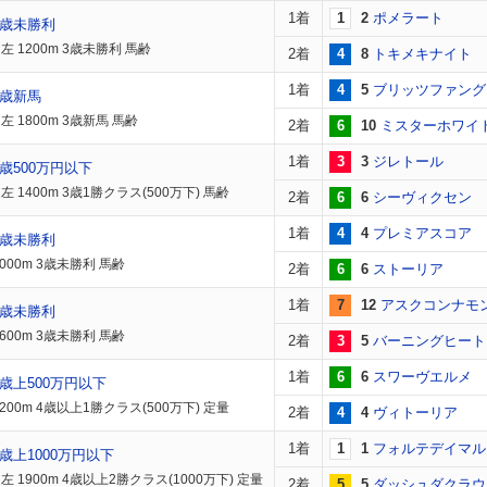
1着
1
2
ポメラート
3歳未勝利
 1200m 3歳未勝利 馬齢
2着
4
8
トキメキナイト
1着
4
5
ブリッツファング
3歳新馬
 1800m 3歳新馬 馬齢
2着
6
10
ミスターホワイ
1着
3
3
ジレトール
歳500万円以下
 1400m 3歳1勝クラス(500万下) 馬齢
2着
6
6
シーヴィクセン
1着
4
4
プレミアスコア
3歳未勝利
000m 3歳未勝利 馬齢
2着
6
6
ストーリア
1着
7
12
アスクコンナモ
3歳未勝利
600m 3歳未勝利 馬齢
2着
3
5
バーニングヒート
1着
6
6
スワーヴエルメ
歳上500万円以下
200m 4歳以上1勝クラス(500万下) 定量
2着
4
4
ヴィトーリア
1着
1
1
フォルテデイマル
歳上1000万円以下
 1900m 4歳以上2勝クラス(1000万下) 定量
2着
5
5
ダッシュダクラウ