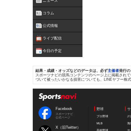
ニュース
コラム
公式情報
ライブ配信
今日の予定
結果・成績・オッズなどのデータは、必ず
主催者
発行の
スポーツナビの競馬コンテンツのページ上に掲載されて
づいて被ったいかなる損害についても、LINEヤフー株
Facebook
野球
サ
スポーツナビ
プロ野球
J
公式ページ
MLB
海
X（旧Twitter）
高校野球
サ