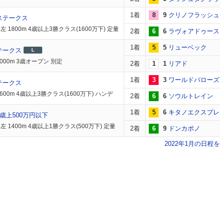
1着
8
9
クリノフラッシュ
ステークス
 1800m 4歳以上3勝クラス(1600万下) 定量
2着
6
6
ラヴォアドゥース
1着
5
5
リューベック
テークス
L
000m 3歳オープン 別定
2着
1
1
リアド
1着
3
3
ワールドバローズ
テークス
600m 4歳以上3勝クラス(1600万下) ハンデ
2着
6
6
ソウルトレイン
1着
5
6
キタノエクスプレ
歳上500万円以下
 1400m 4歳以上1勝クラス(500万下) 定量
2着
6
9
ドンカポノ
2022年1月の日程