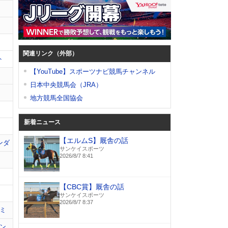
関連リンク（外部）
ト
【YouTube】スポーツナビ競馬チャンネル
日本中央競馬会（JRA）
地方競馬全国協会
新着ニュース
【エルムS】厩舎の話
ンダ
サンケイスポーツ
2026/8/7 8:41
【CBC賞】厩舎の話
サンケイスポーツ
2026/8/7 8:37
ミ
ン