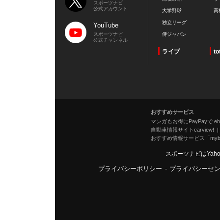
スポーツナビ
公式アカウント
大学野球
高
独立リーグ
YouTube
スポーツナビ
侍ジャパン
公式チャンネル
ライブ
to
おすすめサービス
マンガもお得にPayPayで eboo
自動車情報サイトcarview!
おすすめ情報サービス「mybe
スポーツナビはYah
プライバシーポリシー
-
プライバシーセ