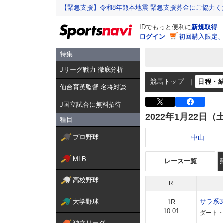
【緊急支援】令和8年熊本地震 緊急支援募金にご協力く
IDでもっと便利に
新規取得
ログイン
初回購入限定
特集
Jリーグ戦力 徹底分析
競馬トップ
日程・
仙台育英監督 名将対談
J国立試合に無料招待
2022年1月22日（
種目
プロ野球
中山
MLB
レース一覧
高校野球
R
大学野球
サラ系
1R
10:01
ダート・左
独立リーグ