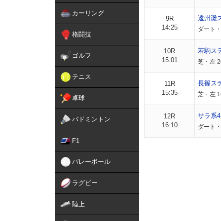
カーリング
遠州灘
9R
14:25
ダート・左
格闘技
若駒ス
10R
ゴルフ
15:01
芝・左 2
テニス
長篠ス
11R
15:35
芝・左 1
卓球
サラ系4
12R
バドミントン
16:10
ダート・左
F1
バレーボール
ラグビー
陸上