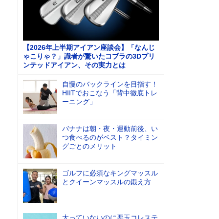
【2026年上半期アイアン座談会】「なんじ
ゃこりゃ？」識者が驚いたコブラの3Dプリ
ンテッドアイアン、その実力とは
自慢のバックラインを目指す！
HIITでおこなう「背中徹底トレ
ーニング」
バナナは朝・夜・運動前後、い
つ食べるのがベスト？タイミン
グごとのメリット
ゴルフに必須なキングマッスル
とクイーンマッスルの鍛え方
太っていないのに悪玉コレステ