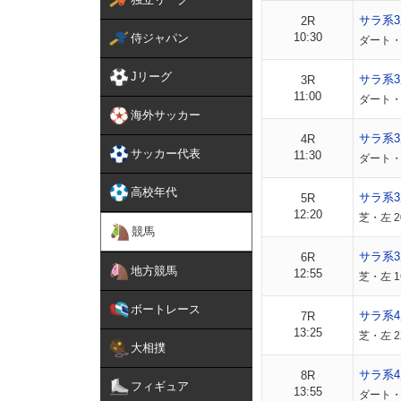
サラ系
2R
10:30
侍ジャパン
ダート・左
Jリーグ
サラ系
3R
11:00
ダート・左
海外サッカー
サラ系3
4R
サッカー代表
11:30
ダート・左
高校年代
サラ系
5R
12:20
芝・左 2
競馬
サラ系
6R
地方競馬
12:55
芝・左 1
ボートレース
サラ系4
7R
13:25
芝・左 2
大相撲
サラ系4
8R
フィギュア
13:55
ダート・左