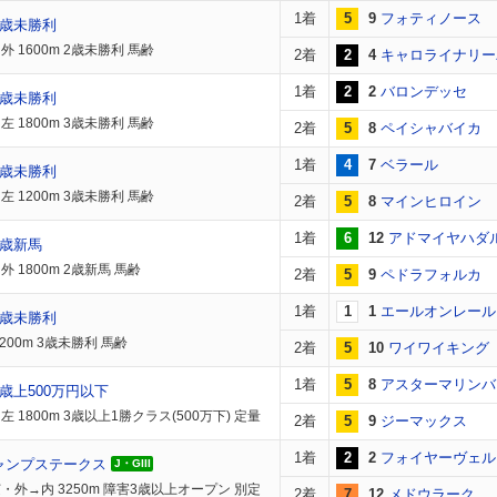
1着
5
9
フォティノース
2歳未勝利
 1600m 2歳未勝利 馬齢
2着
2
4
キャロライナリー
1着
2
2
バロンデッセ
3歳未勝利
 1800m 3歳未勝利 馬齢
2着
5
8
ペイシャバイカ
1着
4
7
ベラール
3歳未勝利
 1200m 3歳未勝利 馬齢
2着
5
8
マインヒロイン
1着
6
12
アドマイヤハダ
2歳新馬
 1800m 2歳新馬 馬齢
2着
5
9
ペドラフォルカ
1着
1
1
エールオンレール
3歳未勝利
200m 3歳未勝利 馬齢
2着
5
10
ワイワイキング
1着
5
8
アスターマリンバ
歳上500万円以下
 1800m 3歳以上1勝クラス(500万下) 定量
2着
5
9
ジーマックス
1着
2
2
フォイヤーヴェル
ャンプステークス
J・GIII
・外→内 3250m 障害3歳以上オープン 別定
2着
7
12
メドウラーク