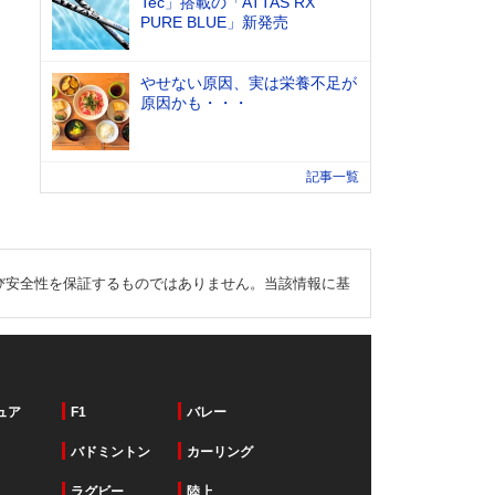
Tec」搭載の「ATTAS RX
PURE BLUE」新発売
やせない原因、実は栄養不足が
原因かも・・・
記事一覧
び安全性を保証するものではありません。当該情報に基
ュア
F1
バレー
バドミントン
カーリング
ラグビー
陸上