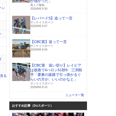
が強かった」
馬トク報知
ーン
2026/8/6 9:30
【レパードS】追って一言
サンケイスポーツ
2026/8/6 9:07
レ
【CBC賞】追って一言
サンケイスポーツ
2026/8/6 9:06
ダ
【CBC賞 追い切り】レイピア
は坂路で4ハロン51秒9 三渕助
手「栗東の坂路で引っ掛かるぐ
を見る
らいの方が、いいのかなと」
サンケイスポーツ
2026/8/6 8:14
ニュース一覧
おすすめ記事（Doスポーツ）