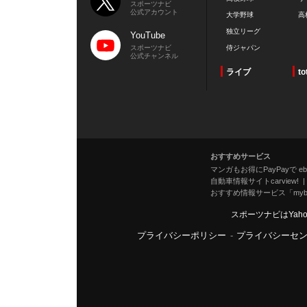
スポーツナビ
公式アカウント
大学野球
高
独立リーグ
YouTube
スポーツナビ
侍ジャパン
公式チャンネル
ライブ
to
おすすめサービス
マンガもお得にPayPayで eboo
自動車情報サイトcarview!
おすすめ情報サービス「mybe
スポーツナビはYah
プライバシーポリシー
-
プライバシーセ