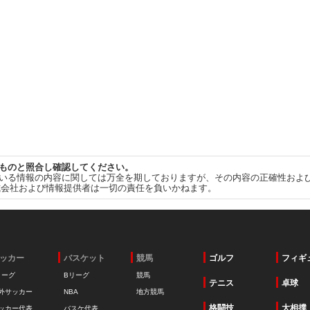
ものと照合し確認してください。
いる情報の内容に関しては万全を期しておりますが、その内容の正確性およ
式会社および情報提供者は一切の責任を負いかねます。
ッカー
バスケット
競馬
ゴルフ
フィギ
リーグ
Bリーグ
競馬
テニス
卓球
外サッカー
NBA
地方競馬
格闘技
大相撲
ッカー代表
バスケ代表