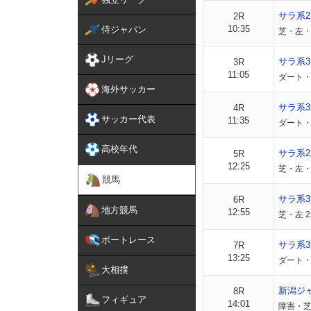
サラ系
2R
10:35
侍ジャパン
芝・左・外
Jリーグ
サラ系
3R
11:05
ダート・左
海外サッカー
サラ系
4R
サッカー代表
11:35
ダート・左
高校年代
サラ系
5R
12:25
芝・左・外
競馬
サラ系
6R
地方競馬
12:55
芝・左 2
ボートレース
サラ系3
7R
13:25
ダート・左
大相撲
新潟ジ
8R
フィギュア
14:01
障害・芝