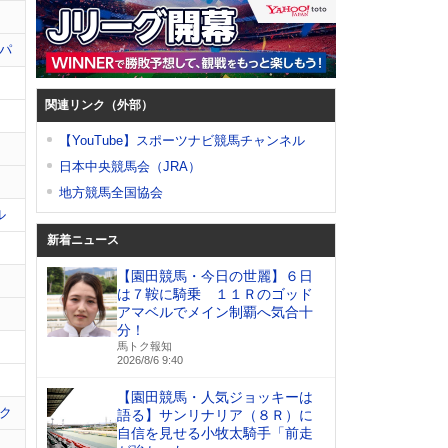
パ
関連リンク（外部）
【YouTube】スポーツナビ競馬チャンネル
日本中央競馬会（JRA）
地方競馬全国協会
ル
新着ニュース
【園田競馬・今日の世麗】６日
は７鞍に騎乗 １１Ｒのゴッド
アマベルでメイン制覇へ気合十
分！
馬トク報知
2026/8/6 9:40
【園田競馬・人気ジョッキーは
ク
語る】サンリナリア（８Ｒ）に
自信を見せる小牧太騎手「前走