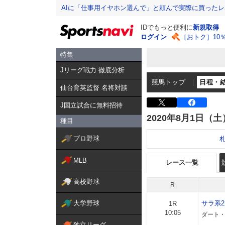
AIに「仕事用イヤホン選んで」と頼んで実際に買った
IDでもっと便利に
新規取得
ログイン
［おトク］10
特集
Jリーグ戦力 徹底分析
競馬トップ
日程・
仙台育英監督 名将対談
J国立試合に無料招待
2020年8月1日（土
種目
プロ野球
MLB
レース一覧
高校野球
R
大学野球
サラ系
1R
10:05
ダート・左
独立リーグ