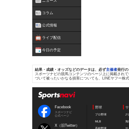
ニュース
コラム
公式情報
ライブ配信
今日の予定
結果・成績・オッズなどのデータは、必ず
主催者
発行の
スポーツナビの競馬コンテンツのページ上に掲載されて
づいて被ったいかなる損害についても、LINEヤフー株
Facebook
野球
サ
スポーツナビ
プロ野球
J
公式ページ
MLB
海
X（旧Twitter）
高校野球
サ