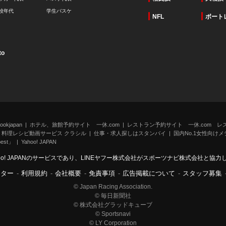
校年代
学生バスケ
NFL
ボート
to
kjapan
ホテル、旅館予約サイト 一休.com
レストラン予約サイト 一休.com レ
料理レシピ動画サービス クラシル
仕事・求人探しはスタンバイ
国内No.1女性向けメデ
st」
Yahoo! JAPAN
oo! JAPANのサービスであり、LINEヤフー株式会社がスポーツナビ株式会社と協
ンター
-
利用規約
-
会社概要
-
免責事項
-
広告掲載について
-
スタッフ募集
© Japan Racing Association.
© 毎日新聞社
© 株式会社グラッドキューブ
© Sportsnavi
© LY Corporation