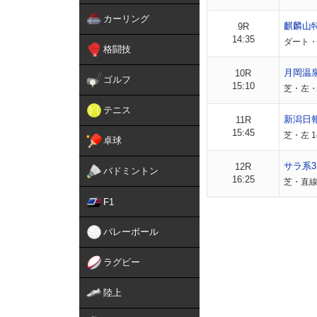
カーリング
麒麟山
9R
14:35
ダート・左
格闘技
月岡温
10R
ゴルフ
15:10
芝・左・外
テニス
新潟日
11R
15:45
芝・左 1
卓球
サラ系3
12R
バドミントン
16:25
芝・直線 
F1
バレーボール
ラグビー
陸上