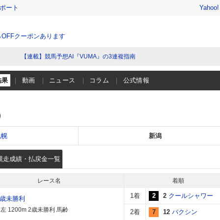
レポート
Yahoo
％OFFクーポンあります
【連載】競馬予想AI『VUMA』の3連複指南
結果
動画
ニュース
コラム
公式情報
）
札幌
新潟
競走成績・払戻金一覧
レース名
着順
1着
2
2
クールシャワー
2歳未勝利
 1200m 2歳未勝利 馬齢
2着
7
12
バクシン