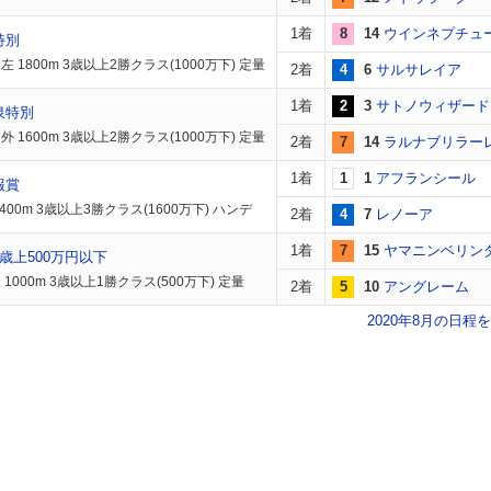
1着
8
14
ウインネプチュ
特別
 1800m 3歳以上2勝クラス(1000万下) 定量
2着
4
6
サルサレイア
1着
2
3
サトノウィザード
泉特別
 1600m 3歳以上2勝クラス(1000万下) 定量
2着
7
14
ラルナブリラー
1着
1
1
アフランシール
報賞
400m 3歳以上3勝クラス(1600万下) ハンデ
2着
4
7
レノーア
1着
7
15
ヤマニンベリン
歳上500万円以下
1000m 3歳以上1勝クラス(500万下) 定量
2着
5
10
アングレーム
2020年8月の日程