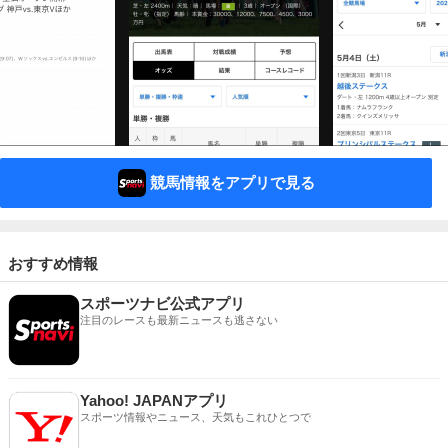
競馬情報をアプリで見る
おすすめ情報
スポーツナビ公式アプリ
注目のレースも最新ニュースも逃さない
Yahoo! JAPANアプリ
スポーツ情報やニュース、天気もこれひとつで