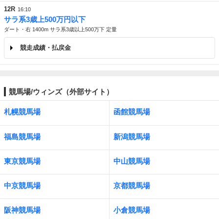
12R
16:10
サラ系3歳上500万円以下
ダート・右 1400m サラ系3歳以上500万下 定量
競走成績・払戻金
競馬場/ウィンズ（外部サイト）
札幌競馬場
函館競馬場
福島競馬場
新潟競馬場
東京競馬場
中山競馬場
中京競馬場
京都競馬場
阪神競馬場
小倉競馬場