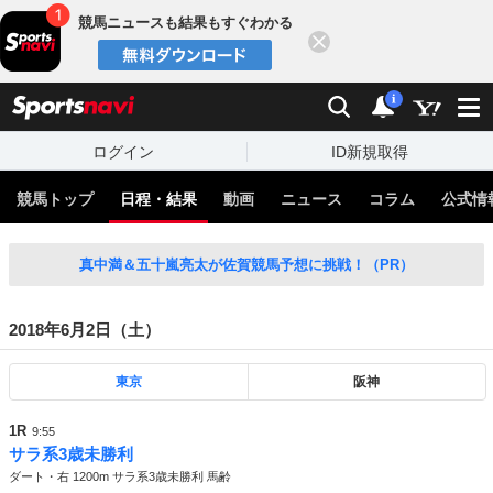
競馬ニュースも結果もすぐわかる
閉じる
スポーツナビ
検索
通知
i
ログイン
ID新規取得
競馬トップ
日程・結果
動画
ニュース
コラム
公式情
真中満＆五十嵐亮太が佐賀競馬予想に挑戦！（PR）
2018年6月2日（土）
東京
阪神
1R
9:55
サラ系3歳未勝利
ダート・右 1200m サラ系3歳未勝利 馬齢