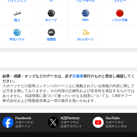
F1
バドミントン
バレーボール
ラグビー
NBA
陸上
Bリーグ
バスケ代表
学生バスケ
他競技
Doスポーツ
結果・成績・オッズなどのデータは、必ず
主催者
発行のものと照合し確認してく
ださい。
スポーツナビの競馬コンテンツのページ上に掲載されている情報の内容に関して
は万全を期しておりますが、その内容の正確性および安全性を保証するものでは
ありません。当該情報に基づいて被ったいかなる損害についても、LINEヤフー
株式会社および情報提供者は一切の責任を負いかねます。
Facebook
X(旧Twitter)
YouTube
スポーツナビ
スポーツナビ
スポーツナビ
公式ページ
公式アカウント
公式チャンネル