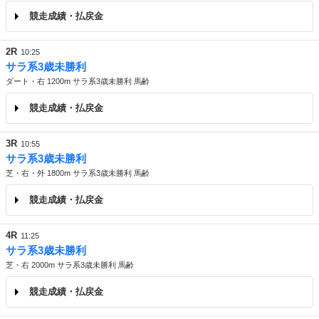
競走成績・払戻金
2R
10:25
サラ系3歳未勝利
ダート・右 1200m サラ系3歳未勝利 馬齢
競走成績・払戻金
3R
10:55
サラ系3歳未勝利
芝・右・外 1800m サラ系3歳未勝利 馬齢
競走成績・払戻金
4R
11:25
サラ系3歳未勝利
芝・右 2000m サラ系3歳未勝利 馬齢
競走成績・払戻金