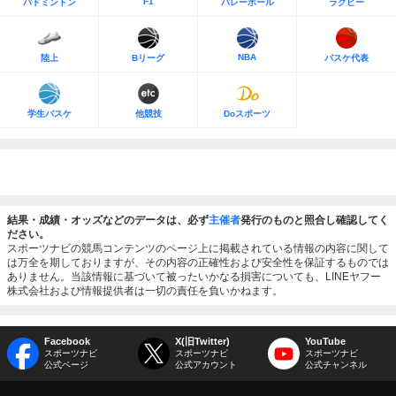
F1
バドミントン
バレーボール
ラグビー
NBA
陸上
Bリーグ
バスケ代表
学生バスケ
他競技
Doスポーツ
結果・成績・オッズなどのデータは、必ず
主催者
発行のものと照合し確認してく
ださい。
スポーツナビの競馬コンテンツのページ上に掲載されている情報の内容に関して
は万全を期しておりますが、その内容の正確性および安全性を保証するものでは
ありません。当該情報に基づいて被ったいかなる損害についても、LINEヤフー
株式会社および情報提供者は一切の責任を負いかねます。
Facebook
X(旧Twitter)
YouTube
スポーツナビ
スポーツナビ
スポーツナビ
公式ページ
公式アカウント
公式チャンネル