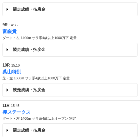
競走成績・払戻金
9R
14:35
富嶽賞
ダート・左 1400m サラ系4歳以上1000万下 定量
競走成績・払戻金
10R
15:10
葉山特別
芝・左 1600m サラ系4歳以上1000万下 定量
競走成績・払戻金
11R
15:45
欅ステークス
ダート・左 1400m サラ系4歳以上オープン 別定
競走成績・払戻金