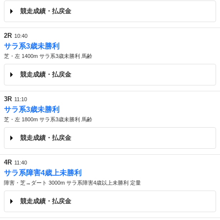
競走成績・払戻金
2R
10:40
サラ系3歳未勝利
芝・左 1400m サラ系3歳未勝利 馬齢
競走成績・払戻金
3R
11:10
サラ系3歳未勝利
芝・左 1800m サラ系3歳未勝利 馬齢
競走成績・払戻金
4R
11:40
サラ系障害4歳上未勝利
障害・芝→ダート 3000m サラ系障害4歳以上未勝利 定量
競走成績・払戻金