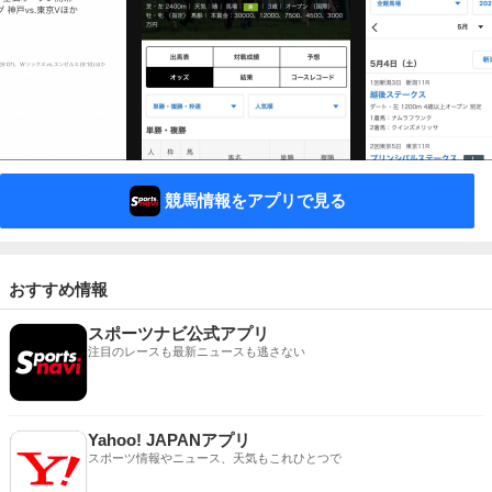
競馬情報をアプリで見る
おすすめ情報
スポーツナビ公式アプリ
注目のレースも最新ニュースも逃さない
Yahoo! JAPANアプリ
スポーツ情報やニュース、天気もこれひとつで