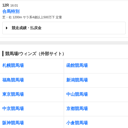
12R
16:01
合馬特別
芝・右 1200m サラ系4歳以上500万下 定量
競走成績・払戻金
競馬場/ウィンズ（外部サイト）
札幌競馬場
函館競馬場
福島競馬場
新潟競馬場
東京競馬場
中山競馬場
中京競馬場
京都競馬場
阪神競馬場
小倉競馬場