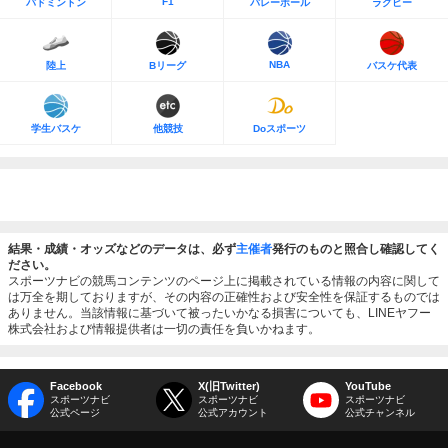
F1
バドミントン
バレーボール
ラグビー
NBA
陸上
Bリーグ
バスケ代表
学生バスケ
他競技
Doスポーツ
結果・成績・オッズなどのデータは、必ず
主催者
発行のものと照合し確認してく
ださい。
スポーツナビの競馬コンテンツのページ上に掲載されている情報の内容に関して
は万全を期しておりますが、その内容の正確性および安全性を保証するものでは
ありません。当該情報に基づいて被ったいかなる損害についても、LINEヤフー
株式会社および情報提供者は一切の責任を負いかねます。
Facebook
X(旧Twitter)
YouTube
スポーツナビ
スポーツナビ
スポーツナビ
公式ページ
公式アカウント
公式チャンネル