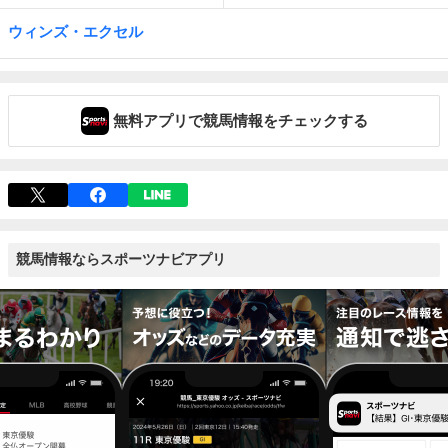
ウィンズ・エクセル
無料アプリで競馬情報をチェックする
競馬情報ならスポーツナビアプリ