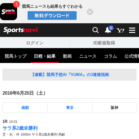
競馬ニュースも結果もすぐわかる
閉じる
スポーツナビ
検索
通知
i
ログイン
ID新規取得
競馬トップ
日程・結果
動画
ニュース
コラム
公式情
【連載】競馬予想AI『VUMA』の3連複指南
2016年6月25日（土）
函館
東京
阪神
1R
10:01
サラ系2歳未勝利
芝・右・外 1600m サラ系2歳未勝利 馬齢