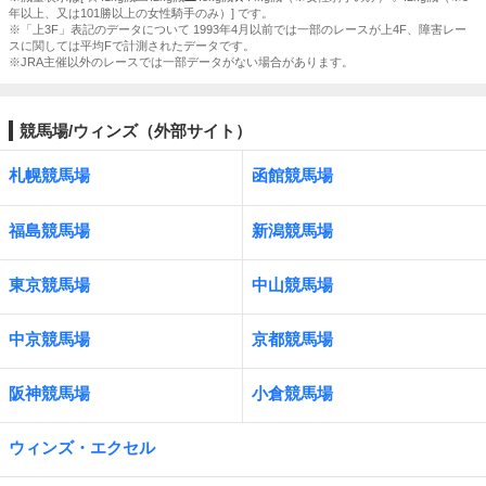
年以上、又は101勝以上の女性騎手のみ）] です。
※「上3F」表記のデータについて 1993年4月以前では一部のレースが上4F、障害レー
スに関しては平均Fで計測されたデータです。
※JRA主催以外のレースでは一部データがない場合があります。
競馬場/ウィンズ（外部サイト）
札幌競馬場
函館競馬場
福島競馬場
新潟競馬場
東京競馬場
中山競馬場
中京競馬場
京都競馬場
阪神競馬場
小倉競馬場
ウィンズ・エクセル