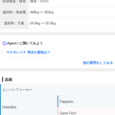
収得賞金：障害
障害：0万円
連対時：馬体重
446kg 〜 452kg
連対時：斤量
54.0kg 〜 55.0kg
Agent i に聞いてみよう
マルモレイナ 馬名の意味は？
他の質問をしてみる
血統
エンパイアメーカー
Fappiano
Unbridled
Gana Facil