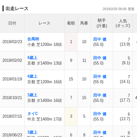
出走レース
2019/2/25 00:00
騎手
人気
日付
レース
着順
馬番
(オッズ)
(斤量)
合馬特
田中 健
7
2019/02/23
1
10
(13.9)
小倉 芝1200m 18頭
(55.0)
4歳上
田中 健
5
2019/02/02
9
11
(9.1)
京都 ダ1400m 13頭
(55.0)
4歳上
田中 健
7
2019/01/19
15
10
(14.1)
京都 芝1200m 16頭
(55.0)
3歳上
田中 健
7
2018/10/21
7
15
(17.7)
京都 ダ1400m 16頭
(55.0)
タイC
田中 健
6
2018/07/15
3
5
(13.7)
中京 芝1400m 17頭
(55.0)
3歳上
田中 健
6
2018/06/23
6
8