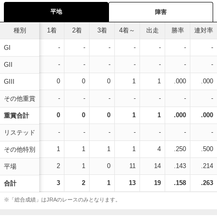
平地
障害
種別
1着
2着
3着
4着～
出走
勝率
連対率
-
-
-
-
-
-
-
GI
-
-
-
-
-
-
-
GII
0
0
0
1
1
.000
.000
GIII
-
-
-
-
-
-
-
その他重賞
0
0
0
1
1
.000
.000
重賞合計
-
-
-
-
-
-
-
リステッド
1
1
1
1
4
.250
.500
その他特別
2
1
0
11
14
.143
.214
平場
3
2
1
13
19
.158
.263
合計
※「総合成績」はJRAのレースのみとなります。