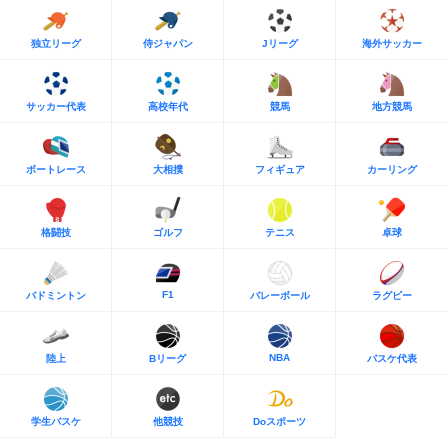
独立リーグ
侍ジャパン
Jリーグ
海外サッカー
サッカー代表
高校年代
競馬
地方競馬
ボートレース
大相撲
フィギュア
カーリング
格闘技
ゴルフ
テニス
卓球
F1
バドミントン
バレーボール
ラグビー
NBA
陸上
Bリーグ
バスケ代表
学生バスケ
他競技
Doスポーツ