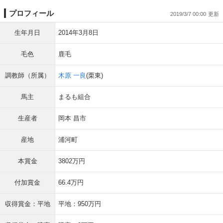
プロフィール
2019/3/7 00:00
生年月日
2014年3月8日
毛色
鹿毛
調教師（所属）
木原 一良
(栗東)
馬主
まるも組合
生産者
岡本 昌市
産地
浦河町
本賞金
3802万円
付加賞金
66.4万円
収得賞金：平地
平地：950万円