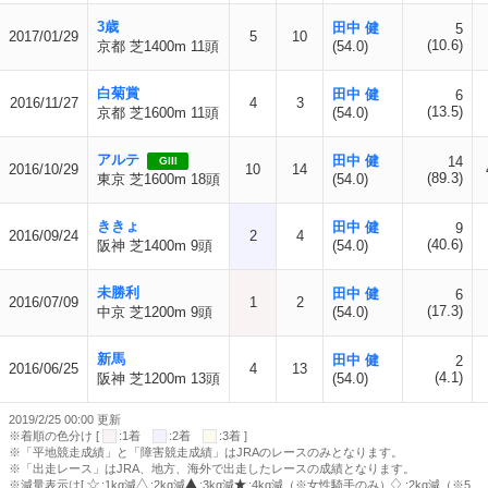
3歳
田中 健
5
2017/01/29
5
10
(10.6)
京都 芝1400m 11頭
(54.0)
白菊賞
田中 健
6
2016/11/27
4
3
(13.5)
京都 芝1600m 11頭
(54.0)
アルテ
田中 健
14
GIII
2016/10/29
10
14
(89.3)
東京 芝1600m 18頭
(54.0)
ききょ
田中 健
9
2016/09/24
2
4
(40.6)
阪神 芝1400m 9頭
(54.0)
未勝利
田中 健
6
2016/07/09
1
2
(17.3)
中京 芝1200m 9頭
(54.0)
新馬
田中 健
2
2016/06/25
4
13
(4.1)
阪神 芝1200m 13頭
(54.0)
2019/2/25 00:00 更新
※着順の色分け [
:1着
:2着
:3着 ]
※「平地競走成績」と「障害競走成績」はJRAのレースのみとなります。
※「出走レース」はJRA、地方、海外で出走したレースの成績となります。
※減量表示は[
:1kg減
:2kg減
:3kg減
:4kg減（※女性騎手のみ）
:2kg減（※5