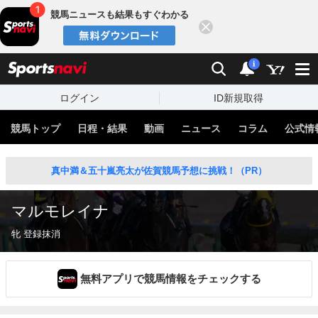
競馬ニュースも結果もすぐわかる
閉じる
スポーツナビ
検索
通知
i
ログイン
ID新規取得
競馬トップ
日程・結果
動画
ニュース
コラム
公式情
真中満＆五十嵐亮太が佐賀競馬予想に挑戦！（PR）
マルモレイナ
牝 登録抹消
無料アプリで競馬情報をチェックする