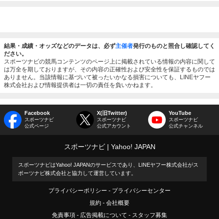
結果・成績・オッズなどのデータは、必ず
主催者
発行のものと照合し確認してく
ださい。
スポーツナビの競馬コンテンツのページ上に掲載されている情報の内容に関して
は万全を期しておりますが、その内容の正確性および安全性を保証するものでは
ありません。当該情報に基づいて被ったいかなる損害についても、LINEヤフー
株式会社および情報提供者は一切の責任を負いかねます。
Facebook
X(旧Twitter)
YouTube
スポーツナビ
スポーツナビ
スポーツナビ
公式ページ
公式アカウント
公式チャンネル
スポーツナビ
Yahoo! JAPAN
スポーツナビはYahoo! JAPANのサービスであり、LINEヤフー株式会社がス
ポーツナビ株式会社と協力して運営しています。
プライバシーポリシー
プライバシーセンター
規約
会社概要
免責事項
広告掲載について
スタッフ募集