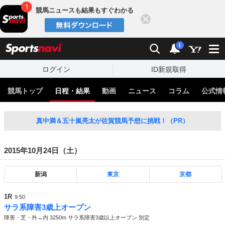
競馬ニュースも結果もすぐわかる
閉じる
スポーツナビ
検索
通知
i
ログイン
ID新規取得
競馬トップ
日程・結果
動画
ニュース
コラム
公式情
真中満＆五十嵐亮太が佐賀競馬予想に挑戦！（PR）
2015年10月24日（土）
新潟
東京
京都
1R
9:50
サラ系障害3歳上オープン
障害・芝・外→内 3250m サラ系障害3歳以上オープン 別定