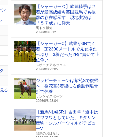
【シャーガーＣ】武豊騎手は２
ーン
着が最高成績も英国競馬でも抜
群の存在感示す 現地実況は
ル
「５７歳」に仰天
馬トク報知
2026/8/9 0:12
【シャーガーC】武豊が3Rで2
着 芝2390メートルで見せ場た
っぷり 3着だった2Rに続いて上
位争い
スポニチアネックス
2026/8/8 23:05
ク
ジッピーチューンは紫苑Sで復帰
へ 桜花賞3着後に右前肢剥離骨
を見る
折で休養
サンケイスポーツ
2026/8/8 23:04
【新馬/札幌5R】吉田隼「道中は
フワフワとしていた」キタサン
産駒・シルバーウィルがデビュ
ーV
競馬のおはなし