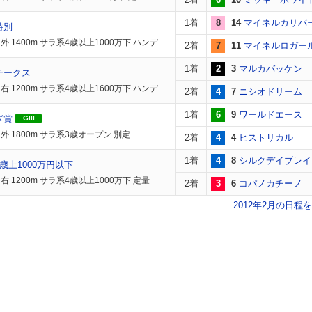
1着
8
14
マイネルカリバ
特別
外 1400m サラ系4歳以上1000万下 ハンデ
2着
7
11
マイネルロガー
1着
2
3
マルカバッケン
テークス
右 1200m サラ系4歳以上1600万下 ハンデ
2着
4
7
ニシオドリーム
1着
6
9
ワールドエース
ぎ賞
GIII
外 1800m サラ系3歳オープン 別定
2着
4
4
ヒストリカル
1着
4
8
シルクデイブレイ
歳上1000万円以下
 1200m サラ系4歳以上1000万下 定量
2着
3
6
コパノカチーノ
2012年2月の日程