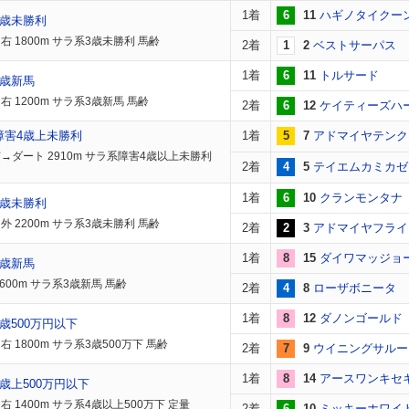
1着
6
11
ハギノタイクー
3歳未勝利
右 1800m サラ系3歳未勝利 馬齢
2着
1
2
ベストサーパス
1着
6
11
トルサード
3歳新馬
右 1200m サラ系3歳新馬 馬齢
2着
6
12
ケイティーズハ
障害4歳上未勝利
1着
5
7
アドマイヤテンク
→ダート 2910m サラ系障害4歳以上未勝利
2着
4
5
テイエムカミカゼ
1着
6
10
クランモンタナ
3歳未勝利
外 2200m サラ系3歳未勝利 馬齢
2着
2
3
アドマイヤフライ
1着
8
15
ダイワマッジョ
3歳新馬
600m サラ系3歳新馬 馬齢
2着
4
8
ローザボニータ
1着
8
12
ダノンゴールド
歳500万円以下
 1800m サラ系3歳500万下 馬齢
2着
7
9
ウイニングサルー
1着
8
14
アースワンキセ
歳上500万円以下
右 1400m サラ系4歳以上500万下 定量
2着
6
10
ミッキーホワイ