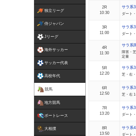
サラ系
2R
独立リーグ
10:30
ダート・
侍ジャパン
サラ系
3R
11:00
ダート・
Jリーグ
サラ系
4R
海外サッカー
障害・芝
11:30
定量
サッカー代表
サラ系
5R
12:20
芝・右・
高校年代
サラ系
6R
競馬
12:50
芝・右 1
地方競馬
サラ系3
7R
13:20
ダート・右
ボートレース
サラ系4
8R
大相撲
13:50
ダート・