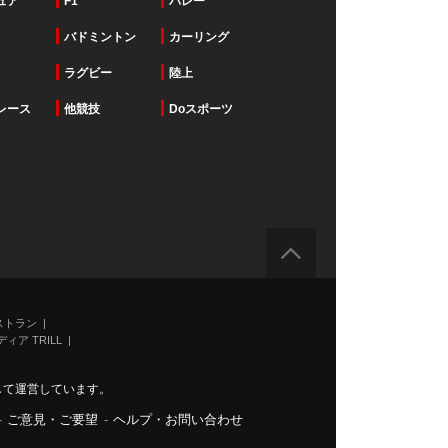
ュア
F1
バレー
バドミントン
カーリング
ラグビー
陸上
レース
他競技
Doスポーツ
ストラン
ィア TRILL
力して運営しています。
-
ご意見・ご要望
-
ヘルプ・お問い合わせ