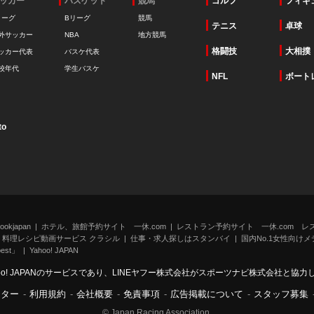
ッカー
バスケット
競馬
ゴルフ
フィギ
リーグ
Bリーグ
競馬
テニス
卓球
外サッカー
NBA
地方競馬
格闘技
大相撲
ッカー代表
バスケ代表
校年代
学生バスケ
NFL
ボート
to
kjapan
ホテル、旅館予約サイト 一休.com
レストラン予約サイト 一休.com レ
料理レシピ動画サービス クラシル
仕事・求人探しはスタンバイ
国内No.1女性向けメデ
st」
Yahoo! JAPAN
oo! JAPANのサービスであり、LINEヤフー株式会社がスポーツナビ株式会社と協
ンター
-
利用規約
-
会社概要
-
免責事項
-
広告掲載について
-
スタッフ募集
© Japan Racing Association.