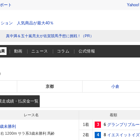
レポート
Yahoo
ション 人気商品が最大40％
真中満＆五十嵐亮太が佐賀競馬予想に挑戦！（PR）
結果
動画
ニュース
コラム
公式情報
）
京都
小倉
競走成績・払戻金一覧
レース名
着順
1着
3
6
グランプリブルー
3歳未勝利
右 1200m サラ系3歳未勝利 馬齢
2着
4
8
イエスイットイズ