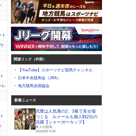
ン
ート
ウ
関連リンク（外部）
【YouTube】スポーツナビ競馬チャンネル
ト
日本中央競馬会（JRA）
ーレ
地方競馬全国協会
新着ニュース
武豊は人気薄の2、3着で見せ場
ト
つくる ルメールも個人戦2位の
活躍【シャーガーカップ】
キ
東スポ競馬
2026/8/9 0:45
ト