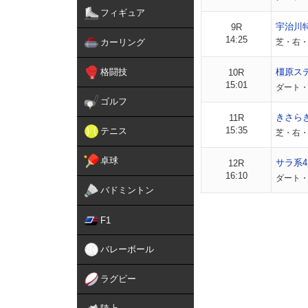
フィギュア
宇治川
9R
14:25
カーリング
芝・右・
格闘技
橿原ス
10R
15:01
ダート・
ゴルフ
きさら
11R
15:35
テニス
芝・右・
卓球
サラ系4
12R
16:10
ダート・右
バドミントン
F1
バレーボール
ラグビー