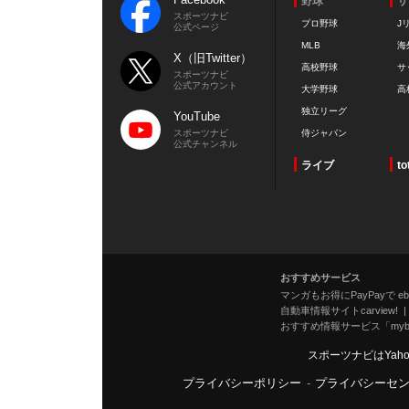
野球
サ
スポーツナビ
プロ野球
J
公式ページ
MLB
海
X（旧Twitter）
高校野球
サ
スポーツナビ
公式アカウント
大学野球
高
独立リーグ
YouTube
スポーツナビ
侍ジャパン
公式チャンネル
ライブ
to
おすすめサービス
マンガもお得にPayPayで eboo
自動車情報サイトcarview!
おすすめ情報サービス「mybe
スポーツナビはYah
プライバシーポリシー
-
プライバシーセ