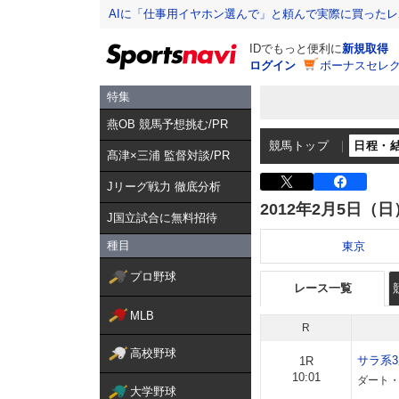
AIに「仕事用イヤホン選んで」と頼んで実際に買った
IDでもっと便利に
新規取得
ログイン
ボーナスセレク
特集
燕OB 競馬予想挑む/PR
競馬トップ
日程・
髙津×三浦 監督対談/PR
Jリーグ戦力 徹底分析
2012年2月5日（日
J国立試合に無料招待
種目
東京
プロ野球
レース一覧
MLB
R
高校野球
サラ系
1R
10:01
ダート・
大学野球