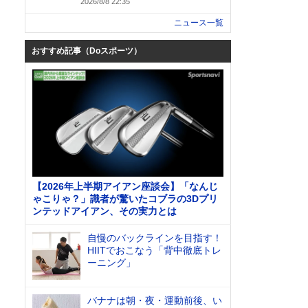
2026/8/8 22:35
ニュース一覧
おすすめ記事（Doスポーツ）
【2026年上半期アイアン座談会】「なんじ
ゃこりゃ？」識者が驚いたコブラの3Dプリ
ンテッドアイアン、その実力とは
自慢のバックラインを目指す！
HIITでおこなう「背中徹底トレ
ーニング」
バナナは朝・夜・運動前後、い