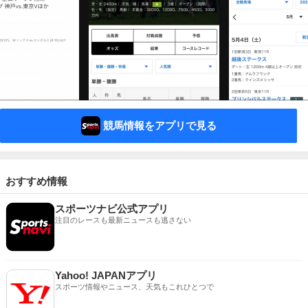
競馬情報をアプリで見る
おすすめ情報
スポーツナビ公式アプリ
注目のレースも最新ニュースも逃さない
Yahoo! JAPANアプリ
スポーツ情報やニュース、天気もこれひとつで