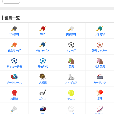
種目一覧
MLB
プロ野球
高校野球
大学野球
独立リーグ
侍ジャパン
Jリーグ
海外サッカー
サッカー代表
高校年代
競馬
地方競馬
ボートレース
大相撲
フィギュア
カーリング
格闘技
ゴルフ
テニス
卓球