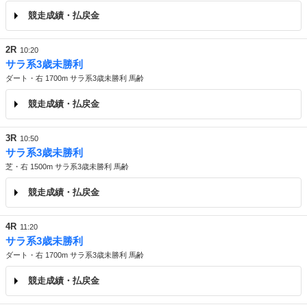
競走成績・払戻金
2R
10:20
サラ系3歳未勝利
ダート・右 1700m サラ系3歳未勝利 馬齢
競走成績・払戻金
3R
10:50
サラ系3歳未勝利
芝・右 1500m サラ系3歳未勝利 馬齢
競走成績・払戻金
4R
11:20
サラ系3歳未勝利
ダート・右 1700m サラ系3歳未勝利 馬齢
競走成績・払戻金