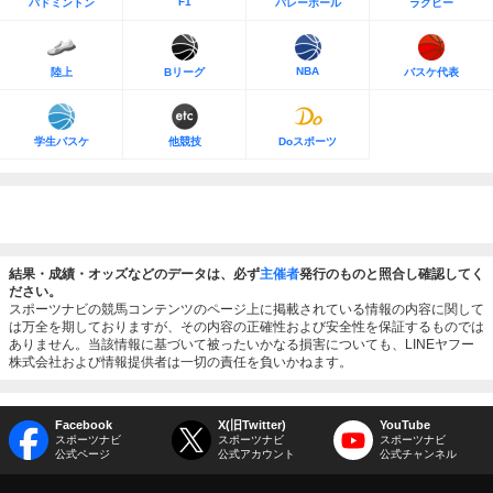
F1
バドミントン
バレーボール
ラグビー
NBA
陸上
Bリーグ
バスケ代表
学生バスケ
他競技
Doスポーツ
結果・成績・オッズなどのデータは、必ず
主催者
発行のものと照合し確認してく
ださい。
スポーツナビの競馬コンテンツのページ上に掲載されている情報の内容に関して
は万全を期しておりますが、その内容の正確性および安全性を保証するものでは
ありません。当該情報に基づいて被ったいかなる損害についても、LINEヤフー
株式会社および情報提供者は一切の責任を負いかねます。
Facebook
X(旧Twitter)
YouTube
スポーツナビ
スポーツナビ
スポーツナビ
公式ページ
公式アカウント
公式チャンネル