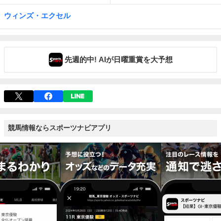
ウィンズ・エクセル
先週的中! AIが日曜重賞を大予想
競馬情報ならスポーツナビアプリ