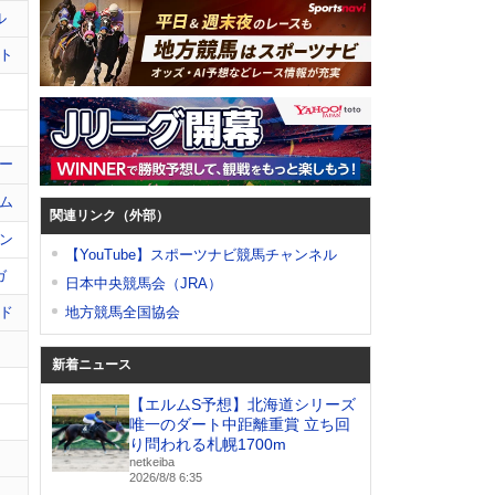
ル
ト
ー
ム
関連リンク（外部）
ン
【YouTube】スポーツナビ競馬チャンネル
ガ
日本中央競馬会（JRA）
ド
地方競馬全国協会
新着ニュース
【エルムS予想】北海道シリーズ
唯一のダート中距離重賞 立ち回
り問われる札幌1700m
netkeiba
2026/8/8 6:35