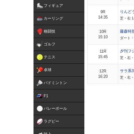
フィギュア
りんど
9R
14:35
カーリング
芝・右 1
格闘技
藤森特
10R
15:10
ダート・右
ゴルフ
夕刊フ
11R
15:45
テニス
芝・右・外
卓球
サラ系3
12R
16:20
芝・右・
バドミントン
F1
バレーボール
ラグビー