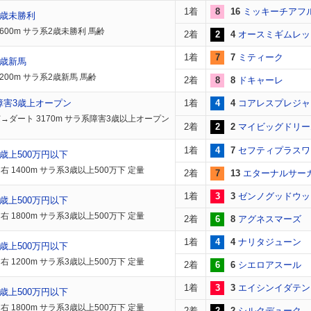
1着
8
16
ミッキーチアフ
2歳未勝利
1600m サラ系2歳未勝利 馬齢
2着
2
4
オースミギムレッ
1着
7
7
ミティーク
2歳新馬
200m サラ系2歳新馬 馬齢
2着
8
8
ドキャーレ
障害3歳上オープン
1着
4
4
コアレスプレジャ
→ダート 3170m サラ系障害3歳以上オープン
2着
2
2
マイビッグドリー
1着
4
7
セフティプラスワ
歳上500万円以下
右 1400m サラ系3歳以上500万下 定量
2着
7
13
エターナルサー
1着
3
3
ゼンノグッドウッ
歳上500万円以下
右 1800m サラ系3歳以上500万下 定量
2着
6
8
アグネスマーズ
1着
4
4
ナリタジューン
歳上500万円以下
右 1200m サラ系3歳以上500万下 定量
2着
6
6
シエロアスール
1着
3
3
エイシンイダテン
歳上500万円以下
右 1800m サラ系3歳以上500万下 定量
2着
2
2
シルクデューク