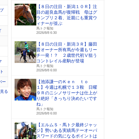
【８日の注目・新潟１０Ｒ】注
プ
目の超良血馬が復帰戦 母はグ
ランプリ２着、近親にも重賞ウ
ィナーが並ぶ
馬トク報知
イ
2026/8/8 6:30
【８日の注目・新潟３Ｒ】藤田
晋オーナー所有馬が今週もリー
チ一発！？ ２歳世代初Ⅴ狙う
コントレイル産駒が登場
マ
馬トク報知
2026/8/8 6:00
ト
【池添謙一のＫｅｎ ｔｏ
バー
１】今週は札幌で１３鞍 日曜
を見る
９Ｒのニシノサリーナは仕上が
り絶好「きっちり決めたいです
ね」
馬トク報知
2026/8/8 6:00
【エルムＳ・馬トク最終ジャッ
ジ】勢いある実績馬テーオーパ
スワードの気になるポイントは