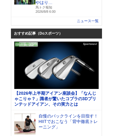
やはり…
馬トク報知
2026/8/8 6:00
ニュース一覧
おすすめ記事（Doスポーツ）
【2026年上半期アイアン座談会】「なんじ
ゃこりゃ？」識者が驚いたコブラの3Dプリ
ンテッドアイアン、その実力とは
自慢のバックラインを目指す！
HIITでおこなう「背中徹底トレ
ーニング」