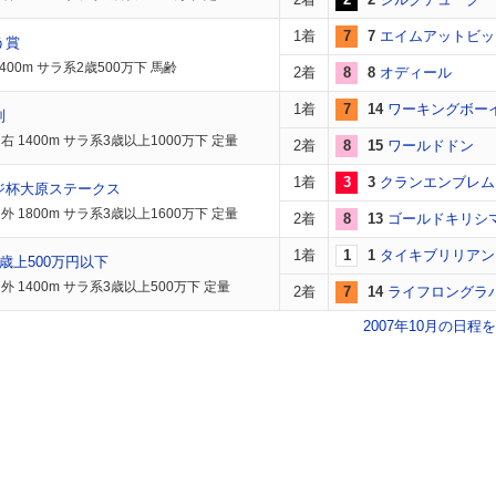
1着
7
7
エイムアットビッ
う賞
400m サラ系2歳500万下 馬齢
2着
8
8
オディール
1着
7
14
ワーキングボー
別
 1400m サラ系3歳以上1000万下 定量
2着
8
15
ワールドドン
1着
3
3
クランエンブレム
ジ杯大原ステークス
 1800m サラ系3歳以上1600万下 定量
2着
8
13
ゴールドキリシ
1着
1
1
タイキブリリアン
歳上500万円以下
外 1400m サラ系3歳以上500万下 定量
2着
7
14
ライフロングラ
2007年10月の日程