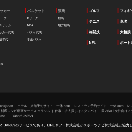
ッカー
バスケット
競馬
ゴルフ
フィギ
リーグ
Bリーグ
競馬
テニス
卓球
外サッカー
NBA
地方競馬
格闘技
大相撲
ッカー代表
バスケ代表
校年代
学生バスケ
NFL
ボート
to
kjapan
ホテル、旅館予約サイト 一休.com
レストラン予約サイト 一休.com レ
料理レシピ動画サービス クラシル
仕事・求人探しはスタンバイ
国内No.1女性向けメデ
st」
Yahoo! JAPAN
oo! JAPANのサービスであり、LINEヤフー株式会社がスポーツナビ株式会社と協