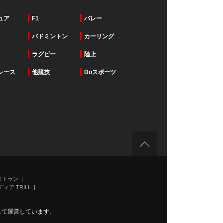
ュア
F1
バレー
バドミントン
カーリング
ラグビー
陸上
レース
他競技
Doスポーツ
ストラン
ィア TRILL
力して運営しています。