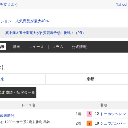
を支えよう
Yahoo
ション 人気商品が最大40％
真中満＆五十嵐亮太が佐賀競馬予想に挑戦！（PR）
結果
動画
ニュース
コラム
公式情報
土）
東京
京都
競走成績・払戻金一覧
レース名
着順
1着
8
12
トーホウヘレン
2歳未勝利
右 1200m サラ系2歳未勝利 馬齢
2着
7
10
シュウボンバー