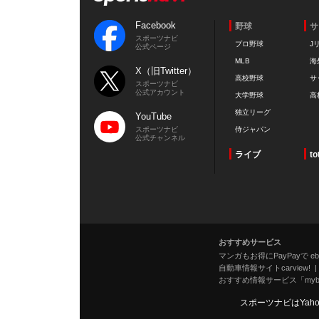
Facebook
野球
サ
スポーツナビ
プロ野球
J
公式ページ
MLB
海
X（旧Twitter）
高校野球
サ
スポーツナビ
公式アカウント
大学野球
高
独立リーグ
YouTube
スポーツナビ
侍ジャパン
公式チャンネル
ライブ
to
おすすめサービス
マンガもお得にPayPayで eboo
自動車情報サイトcarview!
おすすめ情報サービス「mybe
スポーツナビはYah