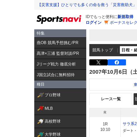
【災害支援】ひとりでも多くの命を救う「災害救助犬」
IDでもっと便利に
新規取得
ログイン
ボーナスセレク
特集
燕OB 競馬予想挑む/PR
競馬トップ
日程・
髙津×三浦 監督対談/PR
Jリーグ戦力 徹底分析
2007年10月6日（
J国立試合に無料招待
種目
プロ野球
レース一覧
MLB
R
高校野球
サラ系
1R
10:10
ダート・
大学野球