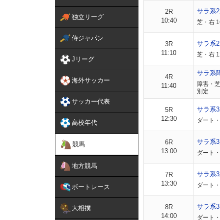
サラ系
2R
独立リーグ
10:40
芝・右 
侍ジャパン
サラ系
3R
11:10
芝・右 1
Jリーグ
サラ系
4R
海外サッカー
障害・芝
11:40
別定
サッカー代表
サラ系3
5R
12:30
ダート・
高校年代
サラ系3
6R
競馬
13:00
ダート・
地方競馬
サラ系3
7R
13:30
ダート・
ボートレース
サラ系3
8R
大相撲
14:00
ダート・