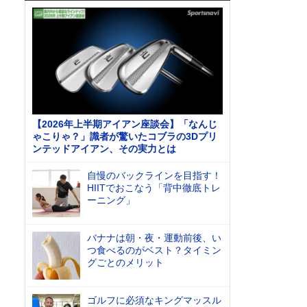
【2026年上半期アイアン座談会】「なんじ
ゃこりゃ？」識者が驚いたコブラの3Dプリ
ンテッドアイアン、その実力とは
自慢のバックラインを目指す！
HIITでおこなう「背中徹底トレ
ーニング」
バナナは朝・夜・運動前後、い
つ食べるのがベスト？タイミン
グごとのメリット
ゴルフに必須なキングマッスル