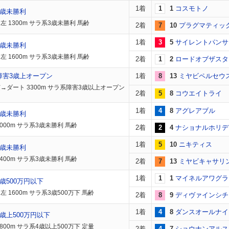
1着
1
1
コスモトノ
3歳未勝利
左 1300m サラ系3歳未勝利 馬齢
2着
7
10
プラグマティッ
1着
3
5
サイレントパンサ
3歳未勝利
左 1600m サラ系3歳未勝利 馬齢
2着
1
2
ロードオブザスタ
障害3歳上オープン
1着
8
13
ミヤビペルセウ
→ダート 3300m サラ系障害3歳以上オープン
2着
5
8
コウエイトライ
1着
4
8
アグレアブル
3歳未勝利
2000m サラ系3歳未勝利 馬齢
2着
2
4
ナショナルホリデ
1着
5
10
ニキティス
3歳未勝利
1400m サラ系3歳未勝利 馬齢
2着
7
13
ミヤビキャサリ
1着
1
1
マイネルアワグラ
歳500万円以下
 1600m サラ系3歳500万下 馬齢
2着
8
9
ディヴァインシチ
1着
4
8
ダンスオールナイ
歳上500万円以下
800m サラ系4歳以上500万下 定量
2着
4
7
ショウナンアルス