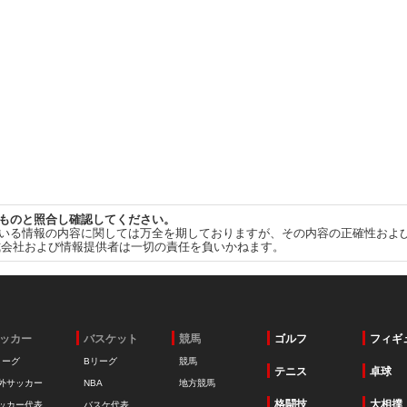
ものと照合し確認してください。
いる情報の内容に関しては万全を期しておりますが、その内容の正確性およ
式会社および情報提供者は一切の責任を負いかねます。
ッカー
バスケット
競馬
ゴルフ
フィギ
リーグ
Bリーグ
競馬
テニス
卓球
外サッカー
NBA
地方競馬
格闘技
大相撲
ッカー代表
バスケ代表