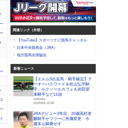
ク
ー
関連リンク（外部）
ー
【YouTube】スポーツナビ競馬チャンネル
ス
日本中央競馬会（JRA）
地方競馬全国協会
新着ニュース
ー
【エルムS出走馬・騎手確定】テ
ーオーパスワード＆松山弘平騎
手、ルクソールカフェ＆岩田望
ン
来騎手など11頭
netkeiba
ス
2026/8/6 16:08
ー
JRAデビュー3年目、20歳高杉吏
ト
麒騎手がフリーに所属変更 今
週末も騎乗せず