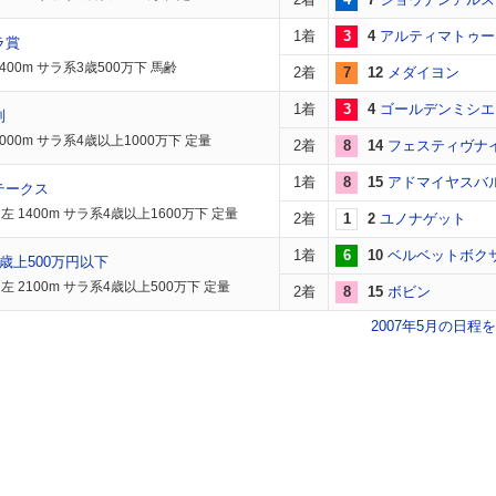
1着
3
4
アルティマトゥー
ラ賞
400m サラ系3歳500万下 馬齢
2着
7
12
メダイヨン
1着
3
4
ゴールデンミシエ
別
000m サラ系4歳以上1000万下 定量
2着
8
14
フェスティヴナ
1着
8
15
アドマイヤスバ
テークス
 1400m サラ系4歳以上1600万下 定量
2着
1
2
ユノナゲット
1着
6
10
ベルベットボク
歳上500万円以下
左 2100m サラ系4歳以上500万下 定量
2着
8
15
ボビン
2007年5月の日程