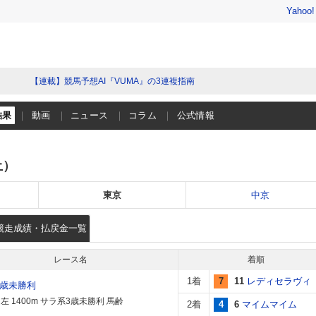
Yahoo
【連載】競馬予想AI『VUMA』の3連複指南
結果
動画
ニュース
コラム
公式情報
土）
東京
中京
競走成績・払戻金一覧
レース名
着順
1着
7
11
レディセラヴィ
3歳未勝利
左 1400m サラ系3歳未勝利 馬齢
2着
4
6
マイムマイム