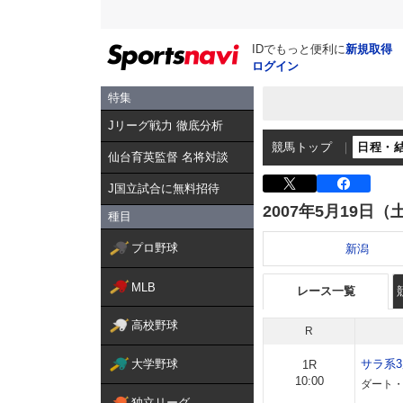
IDでもっと便利に
新規取得
ログイン
特集
Jリーグ戦力 徹底分析
競馬トップ
日程・
仙台育英監督 名将対談
J国立試合に無料招待
2007年5月19日（
種目
プロ野球
新潟
MLB
レース一覧
高校野球
R
大学野球
サラ系
1R
10:00
ダート・
独立リーグ