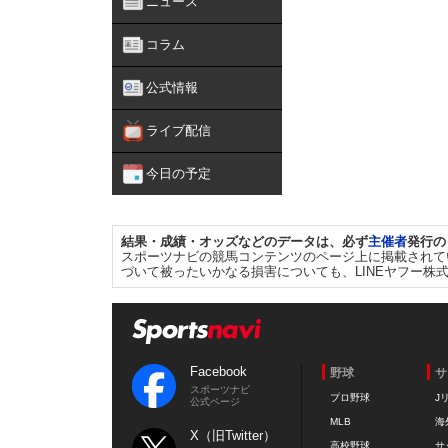
ニュース
コラム
公式情報
ライブ配信
今日の予定
結果・成績・オッズなどのデータは、必ず
主催者
発行の
スポーツナビの競馬コンテンツのページ上に掲載されて
づいて被ったいかなる損害についても、LINEヤフー株
Facebook
野球
サ
スポーツナビ
プロ野球
J
公式ページ
MLB
海
X（旧Twitter）
高校野球
サ