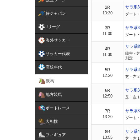
サラ系
2R
10:30
侍ジャパン
ダート・
Jリーグ
サラ系
3R
11:00
ダート・
海外サッカー
サラ系
4R
サッカー代表
障害・芝
11:30
別定
高校年代
サラ系
5R
12:20
芝・左 
競馬
サラ系
6R
地方競馬
12:50
芝・左 
ボートレース
サラ系3
7R
13:20
ダート・左
大相撲
サラ系4
8R
フィギュア
13:55
芝・左 1