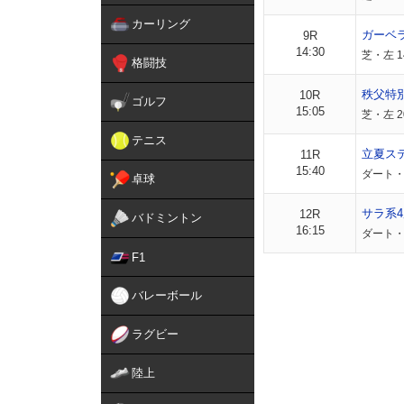
カーリング
ガーベ
9R
14:30
芝・左 1
格闘技
秩父特
10R
ゴルフ
15:05
芝・左 2
テニス
立夏ス
11R
15:40
ダート・左
卓球
サラ系4
12R
バドミントン
16:15
ダート・
F1
バレーボール
ラグビー
陸上