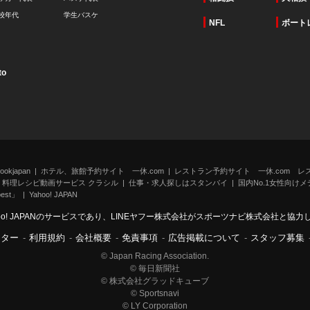
校年代
学生バスケ
NFL
ボート
to
kjapan
ホテル、旅館予約サイト 一休.com
レストラン予約サイト 一休.com レ
料理レシピ動画サービス クラシル
仕事・求人探しはスタンバイ
国内No.1女性向けメデ
st」
Yahoo! JAPAN
oo! JAPANのサービスであり、LINEヤフー株式会社がスポーツナビ株式会社と協
ンター
-
利用規約
-
会社概要
-
免責事項
-
広告掲載について
-
スタッフ募集
© Japan Racing Association.
© 毎日新聞社
© 株式会社グラッドキューブ
© Sportsnavi
© LY Corporation