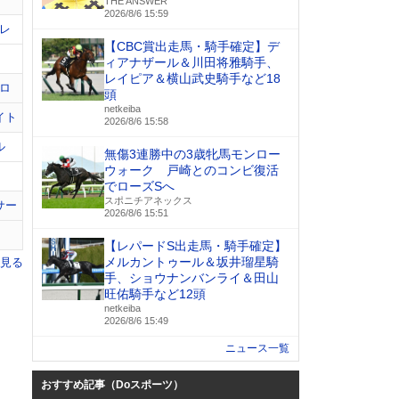
THE ANSWER
2026/8/6 15:59
レ
【CBC賞出走馬・騎手確定】デ
ィアナザール＆川田将雅騎手、
レイピア＆横山武史騎手など18
ロ
頭
netkeiba
イト
2026/8/6 15:58
ル
無傷3連勝中の3歳牝馬モンロー
ウォーク 戸崎とのコンビ復活
でローズSへ
スポニチアネックス
サー
2026/8/6 15:51
【レパードS出走馬・騎手確定】
メルカントゥール＆坂井瑠星騎
を見る
手、ショウナンバンライ＆田山
旺佑騎手など12頭
netkeiba
2026/8/6 15:49
ニュース一覧
おすすめ記事（Doスポーツ）