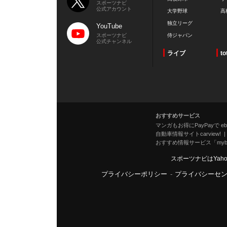
スポーツナビ
公式アカウント
大学野球
高
独立リーグ
YouTube
スポーツナビ
侍ジャパン
公式チャンネル
ライブ
to
おすすめサービス
マンガもお得にPayPayで eboo
自動車情報サイトcarview!
おすすめ情報サービス「mybe
スポーツナビはYah
プライバシーポリシー
-
プライバシーセ