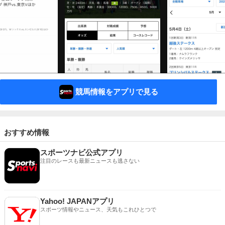
競馬情報をアプリで見る
おすすめ情報
スポーツナビ公式アプリ
注目のレースも最新ニュースも逃さない
Yahoo! JAPANアプリ
スポーツ情報やニュース、天気もこれひとつで