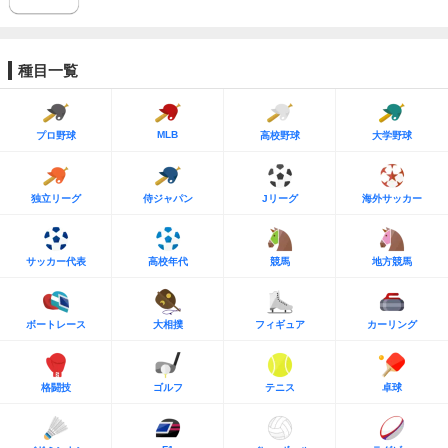
種目一覧
MLB
プロ野球
高校野球
大学野球
独立リーグ
侍ジャパン
Jリーグ
海外サッカー
サッカー代表
高校年代
競馬
地方競馬
ボートレース
大相撲
フィギュア
カーリング
格闘技
ゴルフ
テニス
卓球