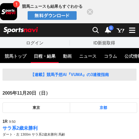
競馬ニュースも結果もすぐわかる
閉じる
スポーツナビ
検索
通知
i
ログイン
ID新規取得
競馬トップ
日程・結果
動画
ニュース
コラム
公式情
【連載】競馬予想AI『VUMA』の3連複指南
2005年11月20日（日）
東京
京都
1R
9:50
サラ系2歳未勝利
ダート・左 1300m サラ系2歳未勝利 馬齢