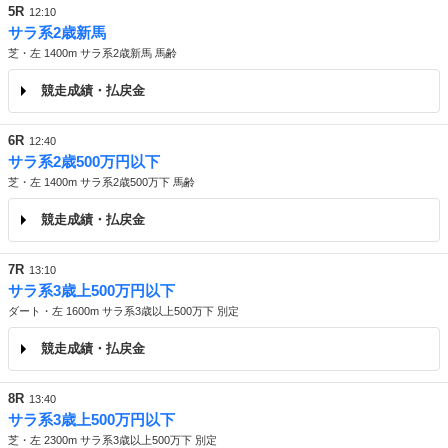
5R
12:10
サラ系2歳新馬
芝・左 1400m サラ系2歳新馬 馬齢
競走成績・払戻金
6R
12:40
サラ系2歳500万円以下
芝・左 1400m サラ系2歳500万下 馬齢
競走成績・払戻金
7R
13:10
サラ系3歳上500万円以下
ダート・左 1600m サラ系3歳以上500万下 別定
競走成績・払戻金
8R
13:40
サラ系3歳上500万円以下
芝・左 2300m サラ系3歳以上500万下 別定