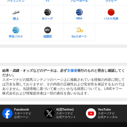
F1
バドミントン
バレーボール
ラグビー
NBA
陸上
Bリーグ
バスケ代表
学生バスケ
他競技
Doスポーツ
結果・成績・オッズなどのデータは、必ず
主催者
発行のものと照合し確認してく
ださい。
スポーツナビの競馬コンテンツのページ上に掲載されている情報の内容に関して
は万全を期しておりますが、その内容の正確性および安全性を保証するものでは
ありません。当該情報に基づいて被ったいかなる損害についても、LINEヤフー
株式会社および情報提供者は一切の責任を負いかねます。
Facebook
X(旧Twitter)
YouTube
スポーツナビ
スポーツナビ
スポーツナビ
公式ページ
公式アカウント
公式チャンネル